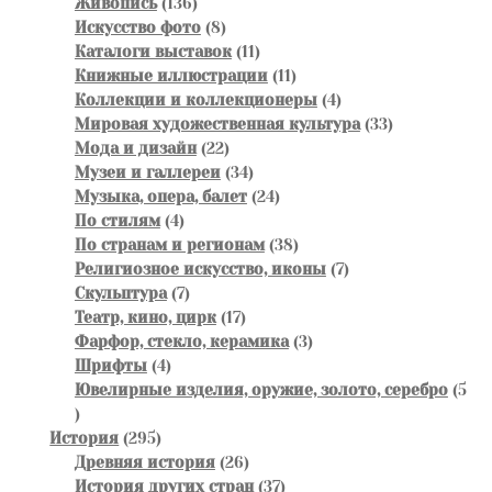
136
товар
Живопись
136
товаров
8
Искусство фото
8
товаров
11
Каталоги выставок
11
товаров
11
Книжные иллюстрации
11
товаров
4
Коллекции и коллекционеры
4
товара
33
Мировая художественная культура
33
22
товара
Мода и дизайн
22
товара
34
Музеи и галлереи
34
товара
24
Музыка, опера, балет
24
4
товара
По стилям
4
товара
38
По странам и регионам
38
товаров
7
Религиозное искусство, иконы
7
7
товаров
Скульптура
7
товаров
17
Театр, кино, цирк
17
товаров
3
Фарфор, стекло, керамика
3
4
товара
Шрифты
4
товара
Ювелирные изделия, оружие, золото, серебро
5
5
товаров
295
История
295
товаров
26
Древняя история
26
товаров
37
История других стран
37