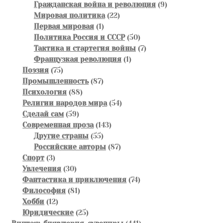
товаров
9
Гражданская война и революция
9
22
товаров
Мировая политика
22
1
товара
Первая мировая
1
товар
50
Политика Россия и СССР
50
товаров
7
Тактика и стартегия войны
7
1
товаров
Французкая революция
1
75
товар
Поэзия
75
товаров
87
Промышленность
87
88
товаров
Психология
88
товаров
54
Религии народов мира
54
59
товара
Сделай сам
59
товаров
143
Современная проза
143
55
товара
Другие страны
55
товаров
87
Российские авторы
87
3
товаров
Спорт
3
товара
30
Увлечения
30
товаров
74
Фантастика и приключения
74
81
товара
Философия
81
12
товар
Хобби
12
товаров
25
Юридические
25
товаров
441