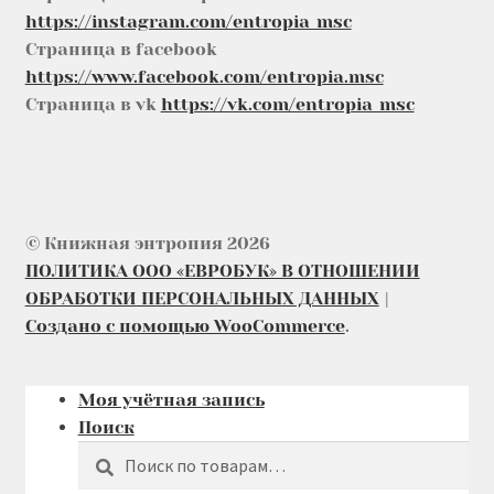
https://instagram.com/entropia_msc
Страница в facebook
https://www.facebook.com/entropia.msc
Страница в vk
https://vk.com/entropia_msc
© Книжная энтропия 2026
ПОЛИТИКА ООО «ЕВРОБУК» В ОТНОШЕНИИ
ОБРАБОТКИ ПЕРСОНАЛЬНЫХ ДАННЫХ
Создано с помощью WooCommerce
.
Моя учётная запись
Поиск
Поиск
Искать: