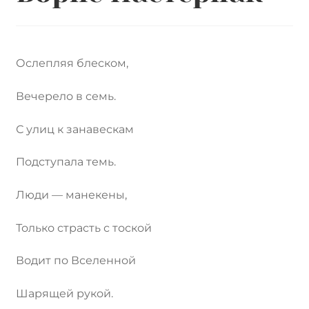
Контакты
Лингвистика и культурология
Ослепляя блеском,
Вечерело в семь.
С улиц к занавескам
Подступала темь.
Люди — манекены,
Только страсть с тоской
Водит по Вселенной
Шарящей рукой.