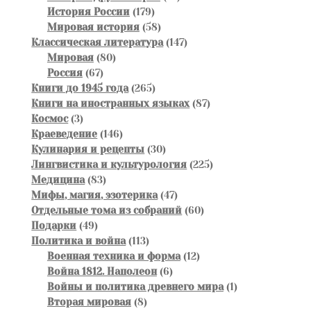
179
товаров
История России
179
товаров
58
Мировая история
58
товаров
147
Классическая литература
147
80
товаров
Мировая
80
67
товаров
Россия
67
товаров
265
Книги до 1945 года
265
товаров
87
Книги на иностранных языках
87
3
товаров
Космос
3
товара
146
Краеведение
146
товаров
30
Кулинария и рецепты
30
товаров
225
Лингвистика и культурология
225
83
товаров
Медицина
83
товара
47
Мифы, магия, эзотерика
47
товаров
60
Отдельные тома из собраний
60
49
товаров
Подарки
49
товаров
113
Политика и война
113
товаров
12
Военная техника и форма
12
6
товаров
Война 1812. Наполеон
6
товаров
1
Войны и политика древнего мира
1
8
товар
Вторая мировая
8