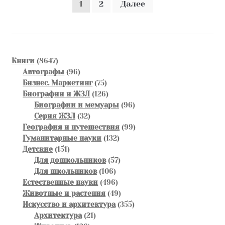
Пагинация
1
2
Далее
записей
8647
Книги
8647
товаров
96
Автографы
96
товаров
75
Бизнес. Маркетинг
75
товаров
126
Биографии и ЖЗЛ
126
товаров
96
Биографии и мемуары
96
32
товаров
Серия ЖЗЛ
32
товара
99
География и путешествия
99
132
товаров
Гуманитарные науки
132
151
товара
Детские
151
товар
57
Для дошкольников
57
106
товаров
Для школьников
106
товаров
496
Естественные науки
496
товаров
49
Животные и растения
49
товаров
355
Искусство и архитектура
355
21
товаров
Архитектура
21