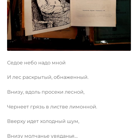
Седое небо надо мной
И лес раскрытый, обнаженный.
Внизу, вдоль просеки лесной,
Чернеет грязь в листве лимонной.
Вверху идет холодный шум,
Внизу молчанье увяданья…