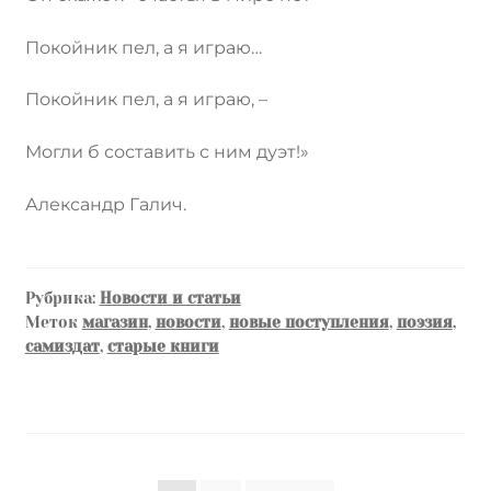
Покойник пел, а я играю…
Покойник пел, а я играю, –
Могли б составить с ним дуэт!»
Александр Галич.
Рубрика:
Новости и статьи
Меток
магазин
,
новости
,
новые поступления
,
поэзия
,
самиздат
,
старые книги