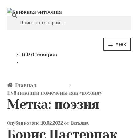
Поиск
Перейти
Перейти
к
к
Искать:
навигации
содержимому
Меню
0
₽
0 товаров
Каталог
Мой аккаунт
Главная
Доставка и оплата
Публикации помечены как «поэзия»
Метка:
поэзия
Мы покупаем
Опубликовано
10.02.2022
от
Татьяна
О нас
Борис Пастернак