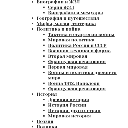
Биографии и ЖЗЛ
Серия ЖЗЛ
Биографии и мемуары
География и путешествия
Мифы, магия, эзотерика
Политика и война
Тактика и стартегия войны
Мировая политика
Политика Россия и СССР
Военная техника и форма
Вторая мировая
Французкая революция
Первая мировая
Войны и политика древнего
мира
Война 1812. Наполеон
Французкая революция
История
Древняя история
История России
История других стран
Мировая история
Поэзия
Подарки