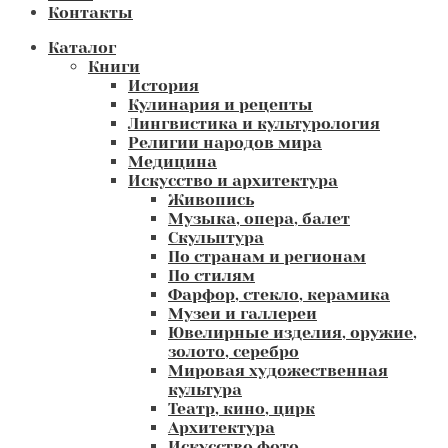
Контакты
Каталог
Книги
История
Кулинария и рецепты
Лингвистика и культурология
Религии народов мира
Медицина
Искусство и архитектура
Живопись
Музыка, опера, балет
Скульптура
По странам и регионам
По стилям
Фарфор, стекло, керамика
Музеи и галлереи
Ювелирные изделия, оружие,
золото, серебро
Мировая художественная
культура
Театр, кино, цирк
Архитектура
Искусство фото