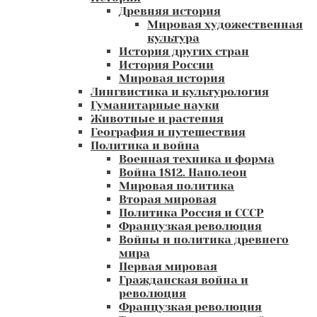
Древняя история
Мировая художественная
культура
История других стран
История России
Мировая история
Лингвистика и культурология
Гуманитарные науки
Животные и растения
География и путешествия
Политика и война
Военная техника и форма
Война 1812. Наполеон
Мировая политика
Вторая мировая
Политика Россия и СССР
Французкая революция
Войны и политика древнего
мира
Первая мировая
Гражданская война и
революция
Французкая революция