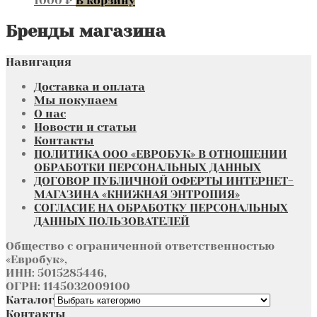
1000
₽
В корзину
Бренды магазина
Навигация
Доставка и оплата
Мы покупаем
О нас
Новости и статьи
Контакты
ПОЛИТИКА ООО «ЕВРОБУК» В ОТНОШЕНИИ
ОБРАБОТКИ ПЕРСОНАЛЬНЫХ ДАННЫХ
ДОГОВОР ПУБЛИЧНОЙ ОФЕРТЫ ИНТЕРНЕТ-
МАГАЗИНА «КНИЖНАЯ ЭНТРОПИЯ»
СОГЛАСИЕ НА ОБРАБОТКУ ПЕРСОНАЛЬНЫХ
ДАННЫХ ПОЛЬЗОВАТЕЛЕЙ
Общество с ограниченной ответственностью
«Евробук»,
ИНН: 5015285446,
ОГРН: 1145032009100
Каталог
Контакты