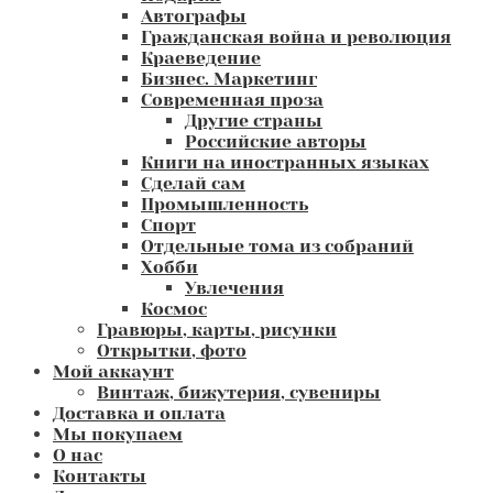
Автографы
Гражданская война и революция
Краеведение
Бизнес. Маркетинг
Современная проза
Другие страны
Российские авторы
Книги на иностранных языках
Сделай сам
Промышленность
Спорт
Отдельные тома из собраний
Хобби
Увлечения
Космос
Гравюры, карты, рисунки
Открытки, фото
Мой аккаунт
Винтаж, бижутерия, сувениры
Доставка и оплата
Мы покупаем
О нас
Контакты