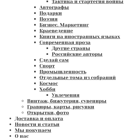
Тактика и стартегия войны
Автографы
Подарки
Поэзия
Бизнес. Маркетинг
Краеведение
Книги на иностранных языках
Современная проза
Другие страны
Российские авторы
Сделай сам
Спорт
Промышленность
Отдельные тома из собраний
Космос
Хобби
Увлечения
Винтаж, бижутерия, сувениры
Гравюры, карты, рисунки
Открытки, фото
Доставка и оплата
Новости и статьи
Мы покупаем
О нас