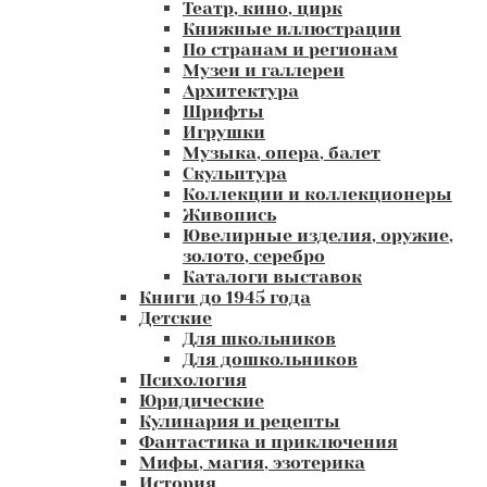
Театр, кино, цирк
Книжные иллюстрации
По странам и регионам
Музеи и галлереи
Архитектура
Шрифты
Игрушки
Музыка, опера, балет
Скульптура
Коллекции и коллекционеры
Живопись
Ювелирные изделия, оружие,
золото, серебро
Каталоги выставок
Книги до 1945 года
Детские
Для школьников
Для дошкольников
Психология
Юридические
Кулинария и рецепты
Фантастика и приключения
Мифы, магия, эзотерика
История