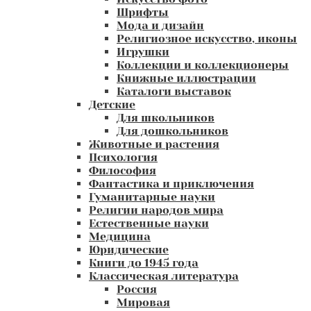
Шрифты
Мода и дизайн
Религиозное искусство, иконы
Игрушки
Коллекции и коллекционеры
Книжные иллюстрации
Каталоги выставок
Детские
Для школьников
Для дошкольников
Животные и растения
Психология
Философия
Фантастика и приключения
Гуманитарные науки
Религии народов мира
Естественные науки
Медицина
Юридические
Книги до 1945 года
Классическая литература
Россия
Мировая