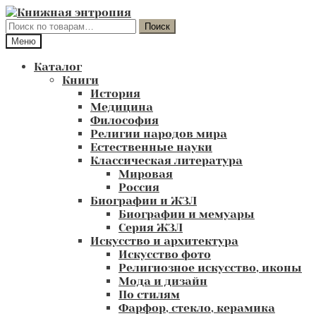
Перейти
Перейти
к
к
Искать:
Поиск
навигации
содержимому
Меню
Каталог
Книги
История
Медицина
Философия
Религии народов мира
Естественные науки
Классическая литература
Мировая
Россия
Биографии и ЖЗЛ
Биографии и мемуары
Серия ЖЗЛ
Искусство и архитектура
Искусство фото
Религиозное искусство, иконы
Мода и дизайн
По стилям
Фарфор, стекло, керамика