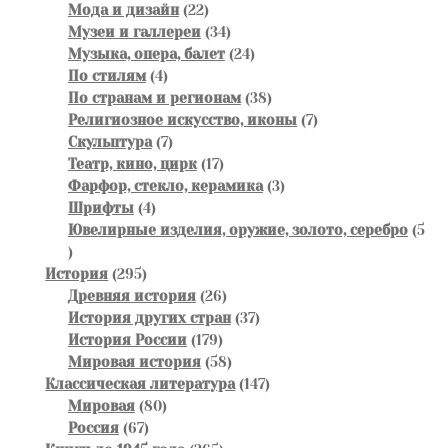
22
товара
Мода и дизайн
22
товара
34
Музеи и галлереи
34
товара
24
Музыка, опера, балет
24
4
товара
По стилям
4
товара
38
По странам и регионам
38
товаров
7
Религиозное искусство, иконы
7
7
товаров
Скульптура
7
товаров
17
Театр, кино, цирк
17
товаров
3
Фарфор, стекло, керамика
3
4
товара
Шрифты
4
товара
Ювелирные изделия, оружие, золото, серебро
5
5
товаров
295
История
295
товаров
26
Древняя история
26
товаров
37
История других стран
37
179
товаров
История России
179
товаров
58
Мировая история
58
товаров
147
Классическая литература
147
80
товаров
Мировая
80
67
товаров
Россия
67