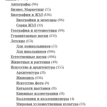
товара
96
Автографы
96
товаров
75
Бизнес. Маркетинг
75
товаров
126
Биографии и ЖЗЛ
126
товаров
96
Биографии и мемуары
96
32
товаров
Серия ЖЗЛ
32
товара
99
География и путешествия
99
132
товаров
Гуманитарные науки
132
151
товара
Детские
151
товар
57
Для дошкольников
57
106
товаров
Для школьников
106
товаров
496
Естественные науки
496
товаров
49
Животные и растения
49
товаров
355
Искусство и архитектура
355
21
товаров
Архитектура
21
136
товар
Живопись
136
товаров
8
Искусство фото
8
товаров
11
Каталоги выставок
11
товаров
11
Книжные иллюстрации
11
товаров
4
Коллекции и коллекционеры
4
товара
33
Мировая художественная культура
33