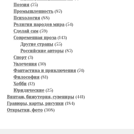
75
товар
Поэзия
75
товаров
87
Промышленность
87
88
товаров
Психология
88
товаров
54
Религии народов мира
54
59
товара
Сделай сам
59
товаров
143
Современная проза
143
55
товара
Другие страны
55
товаров
87
Российские авторы
87
3
товаров
Спорт
3
товара
30
Увлечения
30
товаров
74
Фантастика и приключения
74
81
товара
Философия
81
12
товар
Хобби
12
товаров
25
Юридические
25
товаров
441
Винтаж, бижутерия, сувениры
441
184
товар
Гравюры, карты, рисунки
184
308
товара
Открытки, фото
308
товаров