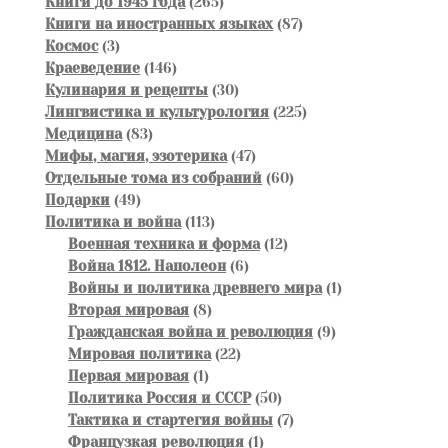
товаров
265
Книги до 1945 года
265
товаров
87
Книги на иностранных языках
87
3
товаров
Космос
3
товара
146
Краеведение
146
товаров
30
Кулинария и рецепты
30
товаров
225
Лингвистика и культурология
225
83
товаров
Медицина
83
товара
47
Мифы, магия, эзотерика
47
товаров
60
Отдельные тома из собраний
60
49
товаров
Подарки
49
товаров
113
Политика и война
113
товаров
12
Военная техника и форма
12
6
товаров
Война 1812. Наполеон
6
товаров
1
Войны и политика древнего мира
1
8
товар
Вторая мировая
8
товаров
9
Гражданская война и революция
9
22
товаров
Мировая политика
22
1
товара
Первая мировая
1
товар
50
Политика Россия и СССР
50
товаров
7
Тактика и стартегия войны
7
1
товаров
Французкая революция
1