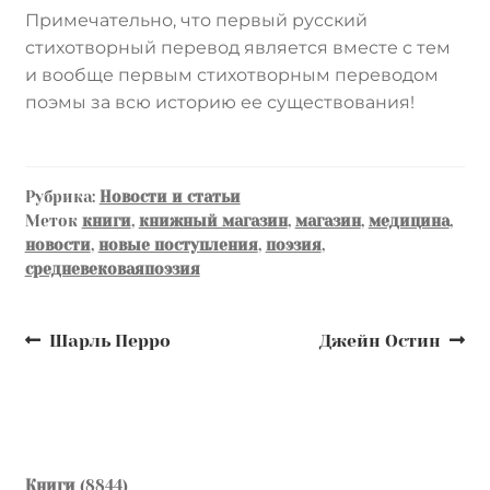
Примечательно, что первый русский
стихотворный перевод является вместе с тем
и вообще первым стихотворным переводом
поэмы за всю историю ее существования!
Рубрика:
Новости и статьи
Меток
книги
,
книжный магазин
,
магазин
,
медицина
,
новости
,
новые поступления
,
поэзия
,
средневековаяпоэзия
Навигация
Предыдущая
Следующая
Шарль Перро
Джейн Остин
запись:
запись:
по
записям
8844
Книги
8844