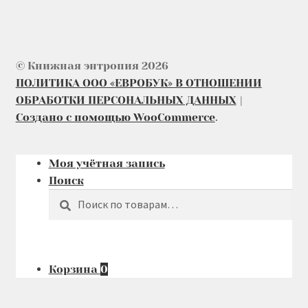
© Книжная энтропия 2026
ПОЛИТИКА ООО «ЕВРОБУК» В ОТНОШЕНИИ
ОБРАБОТКИ ПЕРСОНАЛЬНЫХ ДАННЫХ
Создано с помощью WooCommerce
.
Моя учётная запись
Поиск
Поиск
Искать:
Корзина
0