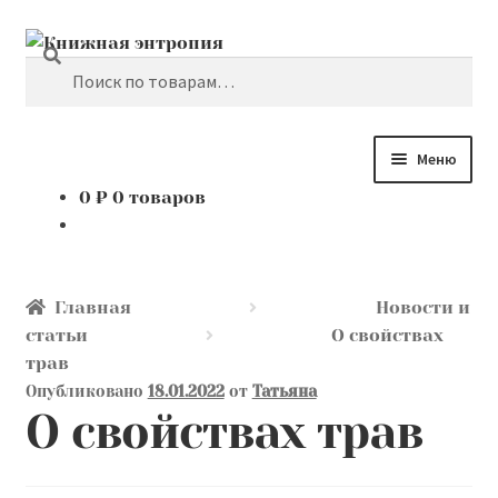
Поиск
Перейти
Перейти
к
к
Искать:
навигации
содержимому
Меню
0
₽
0 товаров
Каталог
Мой аккаунт
Главная
Новости и
Доставка и оплата
статьи
О свойствах
трав
Мы покупаем
Опубликовано
18.01.2022
от
Татьяна
О свойствах трав
О нас