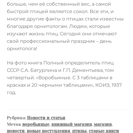
больше, чем её собственный вес, а самой
быстрой птицей является сокол. Все эти, и
многие другие факты о птицах стали известны
благодаря орнитологам. Людям, которые
изучают жизнь птиц. Сегодня они отмечают
свой профессиональный праздник – день
орнитолога!
На фото книга Полный определитель птиц
СССР С.А. Батурлина и Г.П. Дементьева, том
четвертый. «Воробьиные. С 3 таблицами в
красках и 20 черными таблицами», КОИЗ, 1937
год.
Рубрика:
Новости и статьи
Меток
воробьиные
,
книжный магазин
,
магазин
,
новости
,
новые поступления
,
птицы
,
старые книги