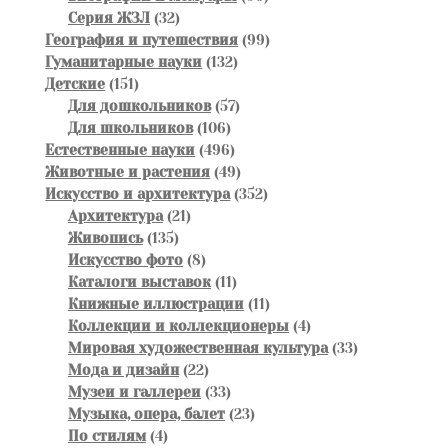
32
товаров
Серия ЖЗЛ
32
товара
99
География и путешествия
99
132
товаров
Гуманитарные науки
132
151
товара
Детские
151
товар
57
Для дошкольников
57
106
товаров
Для школьников
106
товаров
496
Естественные науки
496
товаров
49
Животные и растения
49
товаров
352
Искусство и архитектура
352
21
товара
Архитектура
21
135
товар
Живопись
135
товаров
8
Искусство фото
8
товаров
11
Каталоги выставок
11
товаров
11
Книжные иллюстрации
11
товаров
4
Коллекции и коллекционеры
4
товара
33
Мировая художественная культура
33
22
товара
Мода и дизайн
22
товара
33
Музеи и галлереи
33
товара
23
Музыка, опера, балет
23
4
товара
По стилям
4