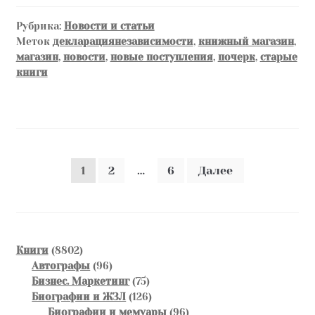
Рубрика:
Новости и статьи
Меток
декларациянезависимости
,
книжный магазин
,
магазин
,
новости
,
новые поступления
,
почерк
,
старые
книги
Пагинация
1
2
…
6
Далее
записей
8802
Книги
8802
товара
96
Автографы
96
товаров
75
Бизнес. Маркетинг
75
товаров
126
Биографии и ЖЗЛ
126
товаров
96
Биографии и мемуары
96