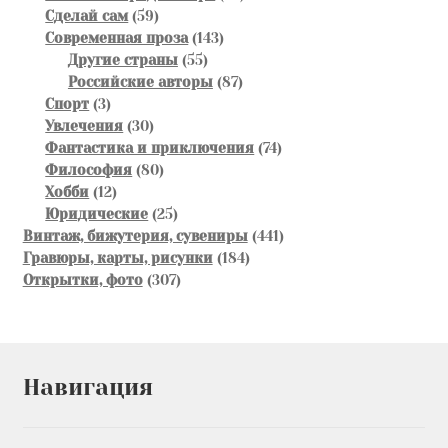
59
товара
Сделай сам
59
товаров
143
Современная проза
143
55
товара
Другие страны
55
товаров
87
Российские авторы
87
3
товаров
Спорт
3
товара
30
Увлечения
30
товаров
74
Фантастика и приключения
74
80
товара
Философия
80
12
товаров
Хобби
12
товаров
25
Юридические
25
товаров
441
Винтаж, бижутерия, сувениры
441
184
товар
Гравюры, карты, рисунки
184
307
товара
Открытки, фото
307
товаров
Навигация