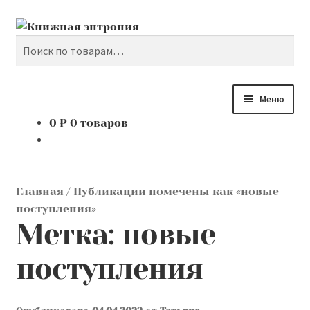
Поиск
Перейти
Перейти
к
к
Искать:
навигации
содержимому
Меню
0
₽
0 товаров
Каталог
Мой аккаунт
Главная
/
Публикации помечены как «новые
Доставка и оплата
поступления»
Метка:
новые
Мы покупаем
поступления
О нас