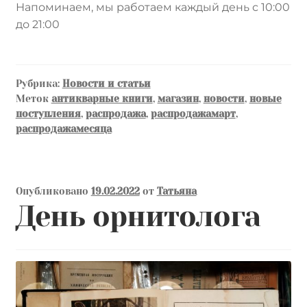
Напоминаем, мы работаем каждый день с 10:00
до 21:00
Рубрика:
Новости и статьи
Меток
антикварные книги
,
магазин
,
новости
,
новые
поступления
,
распродажа
,
распродажамарт
,
распродажамесяца
Опубликовано
19.02.2022
от
Татьяна
День орнитолога