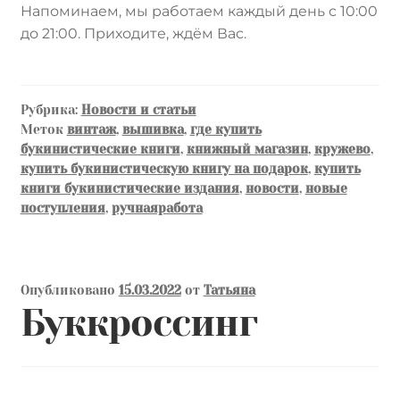
Напоминаем, мы работаем каждый день с 10:00
до 21:00. Приходите, ждём Вас.
Рубрика:
Новости и статьи
Меток
винтаж
,
вышивка
,
где купить
букинистические книги
,
книжный магазин
,
кружево
,
купить букинистическую книгу на подарок
,
купить
книги букинистические издания
,
новости
,
новые
поступления
,
ручнаяработа
Опубликовано
15.03.2022
от
Татьяна
Буккроссинг