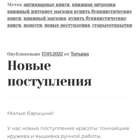
Меток
антикварные книги
,
книжная энтропия
книжный интернет магазин купить букинистические
книги
,
книжный магазин
,
купить букинистические
книги
,
новости
,
новые поступления
,
старыеоткрытки
Опубликовано
17.03.2022
от
Татьяна
Новые
поступления
Милые барышни!
У нас новые поступления красоты: тончайшие
кружева и вышивка ручной работы.