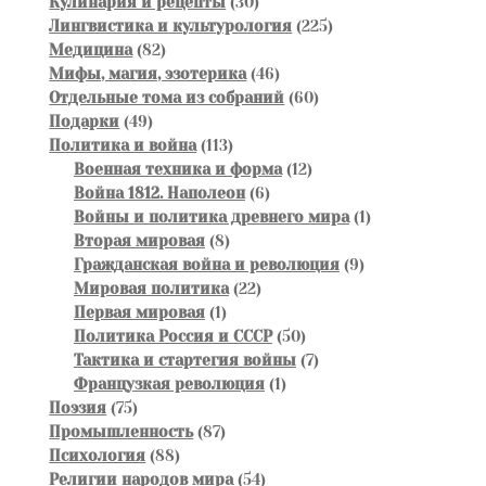
товаров
30
Кулинария и рецепты
30
товаров
225
Лингвистика и культурология
225
82
товаров
Медицина
82
товара
46
Мифы, магия, эзотерика
46
товаров
60
Отдельные тома из собраний
60
49
товаров
Подарки
49
товаров
113
Политика и война
113
товаров
12
Военная техника и форма
12
6
товаров
Война 1812. Наполеон
6
товаров
1
Войны и политика древнего мира
1
8
товар
Вторая мировая
8
товаров
9
Гражданская война и революция
9
22
товаров
Мировая политика
22
1
товара
Первая мировая
1
товар
50
Политика Россия и СССР
50
товаров
7
Тактика и стартегия войны
7
1
товаров
Французкая революция
1
75
товар
Поэзия
75
товаров
87
Промышленность
87
88
товаров
Психология
88
товаров
54
Религии народов мира
54