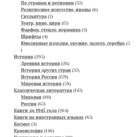
товара
37
По странам и регионам
37
товаров
6
Религиозное искусство, иконы
6
7
товаров
Скульптура
7
товаров
17
Театр, кино, цирк
17
товаров
3
Фарфор, стекло, керамика
3
4
товара
Шрифты
4
товара
Ювелирные изделия, оружие, золото, серебро
5
5
товаров
295
История
295
товаров
26
Древняя история
26
товаров
37
История других стран
37
179
товаров
История России
179
товаров
58
Мировая история
58
товаров
147
Классическая литература
147
80
товаров
Мировая
80
67
товаров
Россия
67
товаров
264
Книги до 1945 года
264
товара
87
Книги на иностранных языках
87
3
товаров
Космос
3
товара
146
Краеведение
146