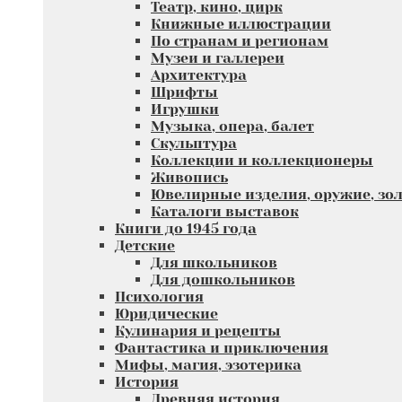
Театр, кино, цирк
Книжные иллюстрации
По странам и регионам
Музеи и галлереи
Архитектура
Шрифты
Игрушки
Музыка, опера, балет
Скульптура
Коллекции и коллекционеры
Живопись
Ювелирные изделия, оружие, зол
Каталоги выставок
Книги до 1945 года
Детские
Для школьников
Для дошкольников
Психология
Юридические
Кулинария и рецепты
Фантастика и приключения
Мифы, магия, эзотерика
История
Древняя история