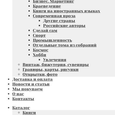
Бизнес. Маркетинг
Краеведение
Книги на иностранных языках
Современная проза
Другие страны
Российские авторы
Сделай сам
Спорт
Промышленность
Отдельные тома из собраний
Космос
Хобби
Увлечения
Винтаж, бижутерия, сувениры
Гравюры, карты, рисунки
Открытки, фото
Доставка и оплата
Новости и статьи
Мы покупаем
О нас
Контакты
Каталог
Книги