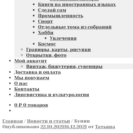
Книги на иностранных языках
Сделай сам
Промышленность
Спорт
Отдельные тома из собраний
Хобби
Увлечения
Космос
Гравюры, карты, рисунки
Открытки, фото
Мой аккаунт
Винтаж, бижутерия, сувениры
Доставка и оплата
Мы покупаем
О нас
Контакты
Лингвистика и культурология
0
₽
0 товаров
Главная
/
Новости и статьи
/
Бунин
Опубликовано
22.10.2021
16.12.2021
от
Татьяна