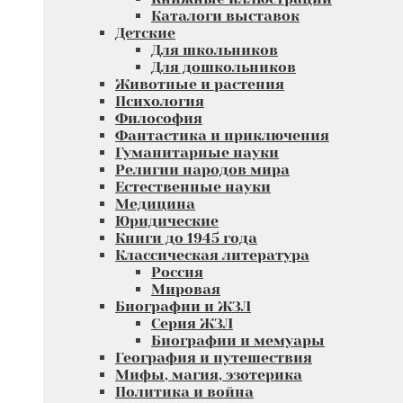
Каталоги выставок
Детские
Для школьников
Для дошкольников
Животные и растения
Психология
Философия
Фантастика и приключения
Гуманитарные науки
Религии народов мира
Естественные науки
Медицина
Юридические
Книги до 1945 года
Классическая литература
Россия
Мировая
Биографии и ЖЗЛ
Серия ЖЗЛ
Биографии и мемуары
География и путешествия
Мифы, магия, эзотерика
Политика и война