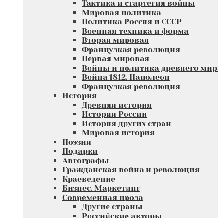
Тактика и стартегия войны
Мировая политика
Политика Россия и СССР
Военная техника и форма
Вторая мировая
Французкая революция
Первая мировая
Войны и политика древнего мир
Война 1812. Наполеон
Французкая революция
История
Древняя история
История России
История других стран
Мировая история
Поэзия
Подарки
Автографы
Гражданская война и революция
Краеведение
Бизнес. Маркетинг
Современная проза
Другие страны
Российские авторы