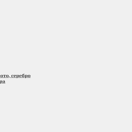
ото, серебро
ра