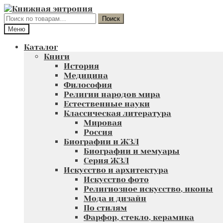
Перейти
Перейти
к
к
Искать:
Поиск
навигации
содержимому
Меню
Каталог
Книги
История
Медицина
Философия
Религии народов мира
Естественные науки
Классическая литература
Мировая
Россия
Биографии и ЖЗЛ
Биографии и мемуары
Серия ЖЗЛ
Искусство и архитектура
Искусство фото
Религиозное искусство, иконы
Мода и дизайн
По стилям
Фарфор, стекло, керамика