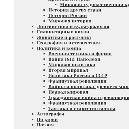
Мировая художественная к
История других стран
История России
Мировая история
Лингвистика и культурология
Гуманитарные науки
Животные и растения
География и путешествия
Политика и война
Военная техника и форма
Война 1812. Наполеон
Мировая политика
Вторая мировая
Политика Россия и СССР
Французкая революция
Войны и политика древнего мир
Первая мировая
Гражданская война и революци
Французкая революция
Тактика и стартегия войны
Автографы
Подарки
Поэзия