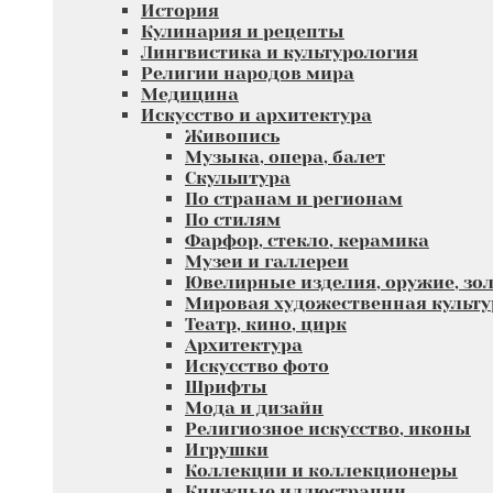
История
Кулинария и рецепты
Лингвистика и культурология
Религии народов мира
Медицина
Искусство и архитектура
Живопись
Музыка, опера, балет
Скульптура
По странам и регионам
По стилям
Фарфор, стекло, керамика
Музеи и галлереи
Ювелирные изделия, оружие, зол
Мировая художественная культу
Театр, кино, цирк
Архитектура
Искусство фото
Шрифты
Мода и дизайн
Религиозное искусство, иконы
Игрушки
Коллекции и коллекционеры
Книжные иллюстрации