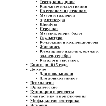
Театр, кино, цирк
Книжные иллюстрации
По странам и регионам
Музеи и галлереи
Архитектура
Шрифты
Игрушки
Музыка, опера, балет
Скульптура
Коллекции и коллекционеры
Живопись
Ювелирные изделия, оружие,
золото, серебро
Каталоги выставок
Книги до 1945 года
Детские
Для школьников
Для дошкольников
Психология
Юридические
Кулинария и рецепты
Фантастика и приключения
Мифы, магия, эзотерика
История