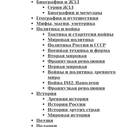
Биографии и ЖЗЛ
Серия ЖЗЛ
Биографии и мемуары
География и путешествия
Мифы, магия, эзотерика
Политика и война
Тактика и стартегия войны
Мировая политика
Политика Россия и СССР
Военная техника и форма
Вторая мировая
Французкая революция
Первая мировая
Войны и политика древнего
мира
Война 1812. Наполеон
Французкая революция
История
Древняя история
История России
История других стран
Мировая история
Поэзия
Подарки