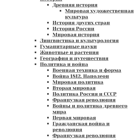
Древняя история
Мировая художественная
культура
История других стран
История России
Мировая история
Лингвистика и культурология
Гуманитарные науки
Животные и растения
География и путешествия
Политика и война
Военная техника и форма
Война 1812. Наполеон
Мировая политика
Вторая мировая
Политика Россия и СССР
Французкая революция
Войны и политика древнего
мира
Первая мировая
Гражданская война и
революция
Французкая революция