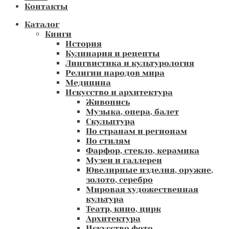
Контакты
Каталог
Книги
История
Кулинария и рецепты
Лингвистика и культурология
Религии народов мира
Медицина
Искусство и архитектура
Живопись
Музыка, опера, балет
Скульптура
По странам и регионам
По стилям
Фарфор, стекло, керамика
Музеи и галлереи
Ювелирные изделия, оружие,
золото, серебро
Мировая художественная
культура
Театр, кино, цирк
Архитектура
Искусство фото