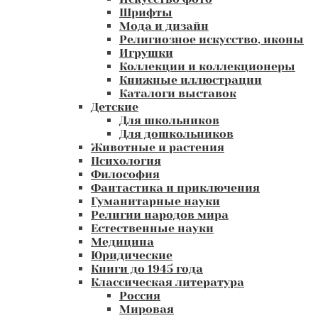
Шрифты
Мода и дизайн
Религиозное искусство, иконы
Игрушки
Коллекции и коллекционеры
Книжные иллюстрации
Каталоги выставок
Детские
Для школьников
Для дошкольников
Животные и растения
Психология
Философия
Фантастика и приключения
Гуманитарные науки
Религии народов мира
Естественные науки
Медицина
Юридические
Книги до 1945 года
Классическая литература
Россия
Мировая