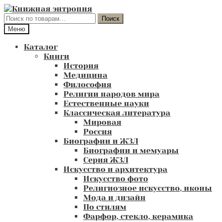
Перейти
Перейти
к
к
Искать:
Поиск
навигации
содержимому
Меню
Каталог
Книги
История
Медицина
Философия
Религии народов мира
Естественные науки
Классическая литература
Мировая
Россия
Биографии и ЖЗЛ
Биографии и мемуары
Серия ЖЗЛ
Искусство и архитектура
Искусство фото
Религиозное искусство, иконы
Мода и дизайн
По стилям
Фарфор, стекло, керамика