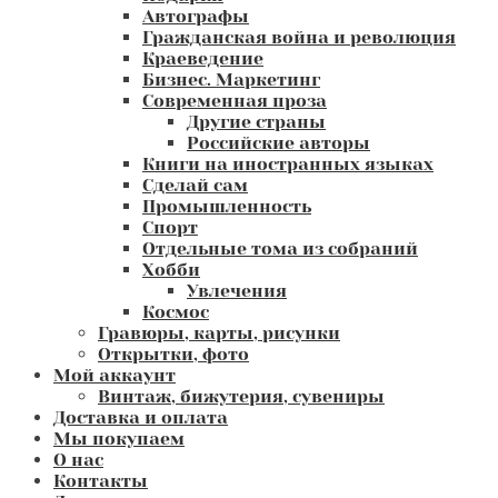
Автографы
Гражданская война и революция
Краеведение
Бизнес. Маркетинг
Современная проза
Другие страны
Российские авторы
Книги на иностранных языках
Сделай сам
Промышленность
Спорт
Отдельные тома из собраний
Хобби
Увлечения
Космос
Гравюры, карты, рисунки
Открытки, фото
Мой аккаунт
Винтаж, бижутерия, сувениры
Доставка и оплата
Мы покупаем
О нас
Контакты