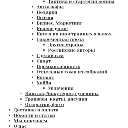
Тактика и стартегия войны
Автографы
Подарки
Поэзия
Бизнес. Маркетинг
Краеведение
Книги на иностранных языках
Современная проза
Другие страны
Российские авторы
Сделай сам
Спорт
Промышленность
Отдельные тома из собраний
Космос
Хобби
Увлечения
Винтаж, бижутерия, сувениры
Гравюры, карты, рисунки
Открытки, фото
Доставка и оплата
Новости и статьи
Мы покупаем
О нас