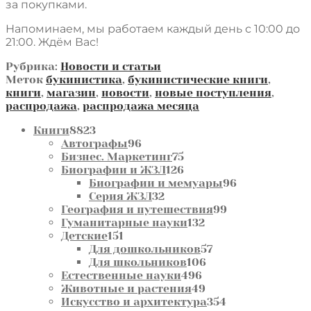
за покупками.
Напоминаем, мы работаем каждый день с 10:00 до
21:00. Ждём Вас!
Рубрика:
Новости и статьи
Меток
букинистика
,
букинистические книги
,
книги
,
магазин
,
новости
,
новые поступления
,
распродажа
,
распродажа месяца
8823
Книги
8823
товара
96
Автографы
96
товаров
75
Бизнес. Маркетинг
75
товаров
126
Биографии и ЖЗЛ
126
товаров
96
Биографии и мемуары
96
32
товаров
Серия ЖЗЛ
32
товара
99
География и путешествия
99
132
товаров
Гуманитарные науки
132
151
товара
Детские
151
товар
57
Для дошкольников
57
106
товаров
Для школьников
106
496
товаров
Естественные науки
496
товаров
49
Животные и растения
49
товаров
354
Искусство и архитектура
354