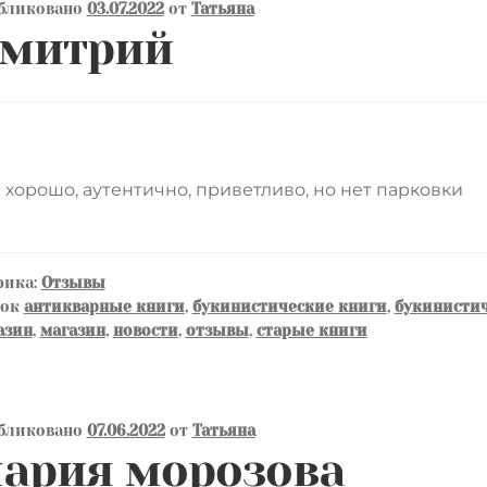
бликовано
03.07.2022
от
Татьяна
митрий
 хорошо, аутентично, приветливо, но нет парковки
рика:
Отзывы
ток
антикварные книги
,
букинистические книги
,
букинистич
азин
,
магазин
,
новости
,
отзывы
,
старые книги
бликовано
07.06.2022
от
Татьяна
ария морозова