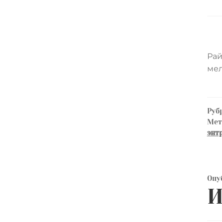
Рай
мел
Руб
Ме
энт
Опу
И