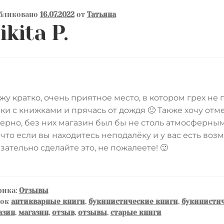
бликовано
16.07.2022
от
Татьяна
ikita P.
жу кратко, очень приятное место, в котором грех не
ки с книжками и прячась от дождя 🙂 Также хочу от
ерно, без них магазин был бы не столь атмосферным
 что если вы находитесь неподалёку и у вас есть возм
зательно сделайте это, не пожалеете! 🙂
рика:
Отзывы
ток
антикварные книги
,
букинистические книги
,
букинистич
азин
,
магазин
,
отзыв
,
отзывы
,
старые книги