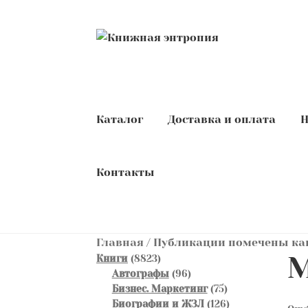
Перейти
Перейти
к
к
навигации
содержимому
Каталог
Доставка и оплата
Н
Контакты
Главная
/
Публикации помечены как
М
8823
Книги
8823
товара
96
Автографы
96
товаров
75
Бизнес. Маркетинг
75
товаров
126
Биографии и ЖЗЛ
126