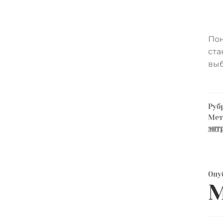
Пон
ста
выб
Руб
Ме
энт
Опу
М