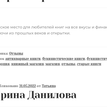
ское место для любителей книг на все вкусы и фина
очи из прошлых веков и открытки.
рика:
Отзывы
ток
антикварные книги
,
букинистические книги
,
букинистич
ропия
,
книжный магазин
,
магазин
,
отзывы
,
старые книги
бликовано
31.05.2022
от
Татьяна
рина Данилова