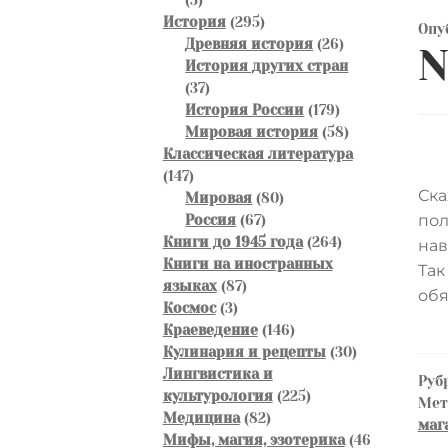
товаров
295
История
295
Опу
товаров
26
Древняя история
26
N
товаров
История других стран
37
37
товаров
179
История России
179
товаров
58
Мировая история
58
товаров
Классическая литература
147
147
Ска
товаров
80
Мировая
80
67
товаров
пол
Россия
67
товаров
264
Книги до 1945 года
264
нав
товара
Книги на иностранных
Так
87
языках
87
обя
3
товаров
Космос
3
товара
146
Краеведение
146
товаров
30
Кулинария и рецепты
30
товаров
Лингвистика и
Руб
225
культурология
225
Ме
82
товаров
Медицина
82
маг
товара
Мифы, магия, эзотерика
46