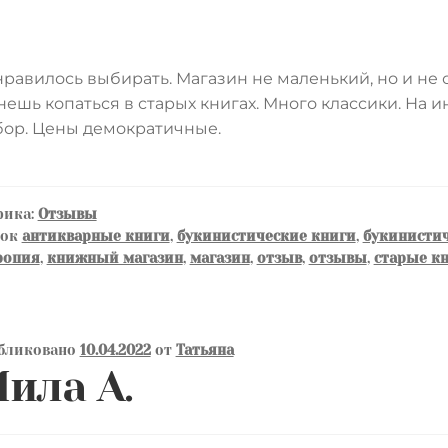
равилось выбирать. Магазин не маленький, но и не 
нешь копаться в старых книгах. Много классики. На 
ор. Цены демократичные.
рика:
Отзывы
ток
антикварные книги
,
букинистические книги
,
букинистич
ропия
,
книжный магазин
,
магазин
,
отзыв
,
отзывы
,
старые к
бликовано
10.04.2022
от
Татьяна
ила А.