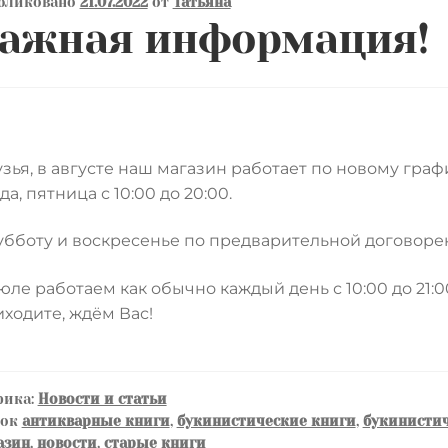
бликовано
21.07.2022
от
Татьяна
ажная информация!
зья, в августе наш магазин работает по новому граф
да, пятница с 10:00 до 20:00.
убботу и воскресенье по предварительной договоренно
юле работаем как обычно каждый день с 10:00 до 21:0
ходите, ждём Вас!
рика:
Новости и статьи
ток
антикварные книги
,
букинистические книги
,
букинистич
азин
,
новости
,
старые книги