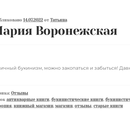
бликовано
14.07.2022
от
Татьяна
ария Воронежская
ичный букинизм, можно закопаться и забыться! Давн
рика:
Отзывы
ток
антикварные книги
,
букинистические книги
,
букинистич
ропия
,
книжный магазин
,
магазин
,
отзывы
,
старые книги