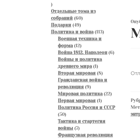
46
товаров
Отдельные тома из
60
собраний
60
Опу
49
товаров
Подарки
49
М
товаров
113
Политика и война
113
товаров
Военная техника и
12
форма
12
товаров
6
Война 1812. Наполеон
6
товаров
Войны и политика
1
древнего мира
1
товар
8
Отл
Вторая мировая
8
товаров
Гражданская война и
9
революция
9
товаров
22
Мировая политика
22
Руб
1
товара
Первая мировая
1
Ме
товар
Политика Россия и СССР
энт
50
50
товаров
Тактика и стартегия
7
войны
7
товаров
Французкая революция