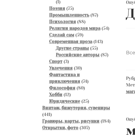
1
1
Опу
товар
75
Поэзия
75
Д
товаров
87
Промышленность
87
88
товаров
Психология
88
товаров
54
Религии народов мира
54
59
товара
Сделай сам
59
товаров
143
Современная проза
143
55
товара
Другие страны
55
Все
товаров
87
Российские авторы
87
3
товаров
Спорт
3
товара
30
Увлечения
30
товаров
Фантастика и
Руб
74
приключения
74
Ме
80
товара
Философия
80
маг
12
товаров
Хобби
12
товаров
25
Юридические
25
товаров
Винтаж, бижутерия, сувениры
441
441
Опу
товар
184
Гравюры, карты, рисунки
184
м
307
товара
Открытки, фото
307
товаров