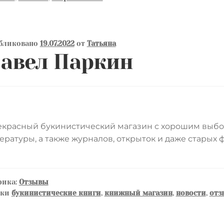
бликовано
19.07.2022
от
Татьяна
авел Паркин
красный букинистический магазин с хорошим выбо
ературы, а также журналов, открыток и даже старых 
рика:
Отзывы
тки
букинистические книги
,
книжный магазин
,
новости
,
отз