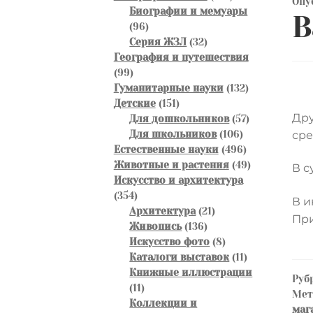
Опу
товаров
Биографии и мемуары
В
96
96
товаров
32
Серия ЖЗЛ
32
товара
География и путешествия
99
99
товаров
132
Гуманитарные науки
132
151
товара
Детские
151
Дру
товар
57
Для дошкольников
57
106
товаров
Для школьников
106
сре
товаров
496
Естественные науки
496
товаров
49
Животные и растения
49
В с
товаров
Искусство и архитектура
354
354
В и
товара
21
Архитектура
21
При
136
товар
Живопись
136
товаров
8
Искусство фото
8
товаров
11
Каталоги выставок
11
товаров
Книжные иллюстрации
Руб
11
11
Ме
товаров
Коллекции и
маг