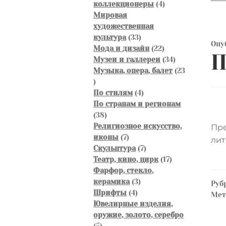
4
коллекционеры
4
товара
Мировая
художественная
33
культура
33
Опу
товара
22
Мода и дизайн
22
П
товара
34
Музеи и галлереи
34
товара
Музыка, опера, балет
23
23
товара
4
По стилям
4
товара
По странам и регионам
38
38
товаров
Религиозное искусство,
Пре
7
иконы
7
лит
товаров
7
Скульптура
7
товаров
17
Театр, кино, цирк
17
товаров
Фарфор, стекло,
3
керамика
3
Руб
4
товара
Шрифты
4
Ме
товара
Ювелирные изделия,
оружие, золото, серебро
5
5