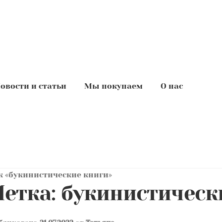
овости и статьи
Мы покупаем
О нас
 «букинистические книги»
етка:
букинистическ