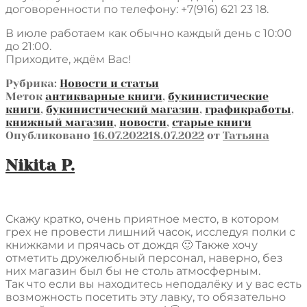
договоренности по телефону: +7(916) 621 23 18.
В июле работаем как обычно каждый день с 10:00
до 21:00.
Приходите, ждём Вас!
Рубрика:
Новости и статьи
Меток
антикварные книги
,
букинистические
книги
,
букинистический магазин
,
графикработы
,
книжный магазин
,
новости
,
старые книги
Опубликовано
16.07.2022
18.07.2022
от
Татьяна
Nikita P.
Скажу кратко, очень приятное место, в котором
грех не провести лишний часок, исследуя полки с
книжками и прячась от дождя 🙂 Также хочу
отметить дружелюбный персонал, наверно, без
них магазин был бы не столь атмосферным.
Так что если вы находитесь неподалёку и у вас есть
возможность посетить эту лавку, то обязательно