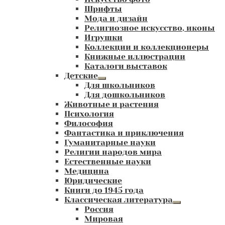
Шрифты
Мода и дизайн
Религиозное искусство, иконы
Игрушки
Коллекции и коллекционеры
Книжные иллюстрации
Каталоги выставок
Детские
Развернутое
Для школьников
вложенное
Для дошкольников
меню
Животные и растения
Психология
Философия
Фантастика и приключения
Гуманитарные науки
Религии народов мира
Естественные науки
Медицина
Юридические
Книги до 1945 года
Классическая литература
Развернутое
Россия
вложенное
Мировая
меню