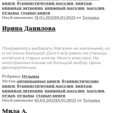
книги
,
букинистический магазин
,
винтаж
,
книжная энтропия
,
книжный магазин
,
магазин
,
отзывы
,
старые книги
Опубликовано
31.05.2022
18.07.2022
от
Татьяна
Ирина Данилова
Понравилось выбирать. Магазин не маленький, но
и не очень большой. Долго всё равно не станешь
копаться в старых книгах. Много классики. На
иностранных языках не большой выбор. Цены
демократичные.
Рубрика:
Отзывы
Меток
антикварные книги
,
букинистические
книги
,
букинистический магазин
,
винтаж
,
книжная энтропия
,
книжный магазин
,
магазин
,
отзыв
,
отзывы
,
старые книги
Опубликовано
10.04.2022
18.07.2022
от
Татьяна
Мила А.