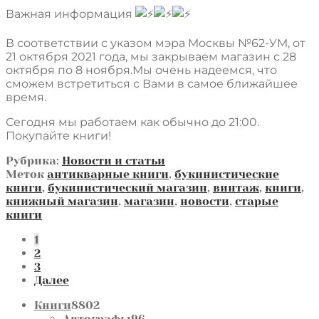
Важная информация
В соответствии с указом мэра Москвы №62-УМ, от
21 октября 2021 года, мы закрываем магазин с 28
октября по 8 ноября.Мы очень надеемся, что
сможем встретиться с Вами в самое ближайшее
время.
Сегодня мы работаем как обычно до 21:00.
Покупайте книги!
Рубрика:
Новости и статьи
Меток
антикварные книги
,
букинистические
книги
,
букинистический магазин
,
винтаж
,
книги
,
книжный магазин
,
магазин
,
новости
,
старые
книги
Пагинация
1
2
записей
3
Далее
8802
Книги
8802
товара
96
Автографы
96