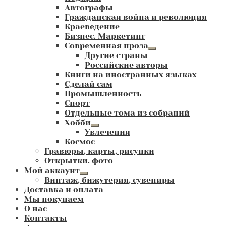
Автографы
Гражданская война и революция
Краеведение
Бизнес. Маркетинг
Современная проза
Развернутое
Другие страны
вложенное
Российские авторы
меню
Книги на иностранных языках
Сделай сам
Промышленность
Спорт
Отдельные тома из собраний
Хобби
Развернутое
Увлечения
вложенное
Космос
меню
Гравюры, карты, рисунки
Открытки, фото
Мой аккаунт
Развернутое
Винтаж, бижутерия, сувениры
вложенное
Доставка и оплата
меню
Мы покупаем
О нас
Контакты