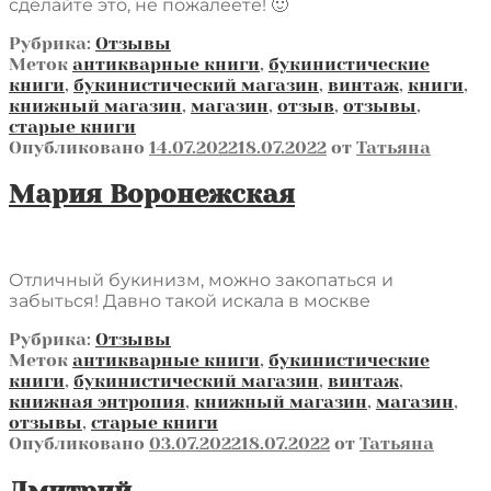
сделайте это, не пожалеете! 🙂
Рубрика:
Отзывы
Меток
антикварные книги
,
букинистические
книги
,
букинистический магазин
,
винтаж
,
книги
,
книжный магазин
,
магазин
,
отзыв
,
отзывы
,
старые книги
Опубликовано
14.07.2022
18.07.2022
от
Татьяна
Мария Воронежская
Отличный букинизм, можно закопаться и
забыться! Давно такой искала в москве
Рубрика:
Отзывы
Меток
антикварные книги
,
букинистические
книги
,
букинистический магазин
,
винтаж
,
книжная энтропия
,
книжный магазин
,
магазин
,
отзывы
,
старые книги
Опубликовано
03.07.2022
18.07.2022
от
Татьяна