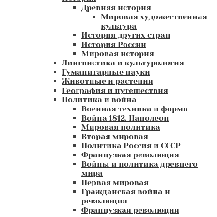
Древняя история
Мировая художественная
культура
История других стран
История России
Мировая история
Лингвистика и культурология
Гуманитарные науки
Животные и растения
География и путешествия
Политика и война
Военная техника и форма
Война 1812. Наполеон
Мировая политика
Вторая мировая
Политика Россия и СССР
Французкая революция
Войны и политика древнего
мира
Первая мировая
Гражданская война и
революция
Французкая революция