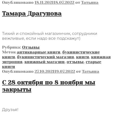
Опубликовано
18.11.2021
18.07.2022
от
Татьяна
Тамара Драгунова
Тихий и спокойный магазинчик, сотрудники
вежливые, если надо все подскажут)
Рубрика:
Отзывы
Меток
антикварные книги
,
букинистические
книги
,
букинистический магазин
,
книги
,
книжная
энтропия
,
книжный магазин
,
отзывы
,
старые
книги
Опубликовано
27.10.2021
19.07.2022
от
Татьяна
С 28 октября по 8 ноября мы
закрыты
Друзья!