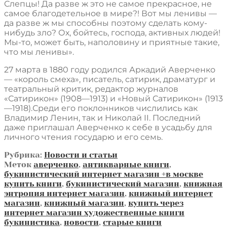
Слепцы! Да разве ж это не самое прекрасное, не
самое благодетельное в мире?! Вот мы ленивы —
да разве ж мы способны поэтому сделать кому-
нибудь зло? Ох, бойтесь, господа, активных людей!
Мы-то, может быть, наполовину и приятные такие,
что мы ленивы».
27 марта в 1880 году родился Аркадий Аверченко
— «король смеха», писатель, сатирик, драматург и
театральный критик, редактор журналов
«Сатирикон» (1908—1913) и «Новый Сатирикон» (1913
—1918).Среди его поклонников числились как
Владимир Ленин, так и Николай II. Последний
даже приглашал Аверченко к себе в усадьбу для
личного чтения государю и его семь.
Рубрика:
Новости и статьи
Меток
аверченко
,
антикварные книги
,
букинистический интернет магазин +в москве
купить книги
,
букинистический магазин
,
книжная
энтропия интернет магазин
,
книжный интернет
магазин
,
книжный магазин
,
купить через
интернет магазин художественные книги
букинистика
,
новости
,
старые книги