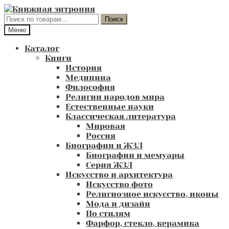
Перейти
Перейти
к
к
Искать:
Поиск
навигации
содержимому
Меню
Каталог
Книги
История
Медицина
Философия
Религии народов мира
Естественные науки
Классическая литература
Мировая
Россия
Биографии и ЖЗЛ
Биографии и мемуары
Серия ЖЗЛ
Искусство и архитектура
Искусство фото
Религиозное искусство, иконы
Мода и дизайн
По стилям
Фарфор, стекло, керамика