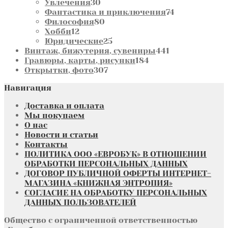
товара
30
Увлечения
30
товаров
74
Фантастика и приключения
74
80
товара
Философия
80
12
товаров
Хобби
12
товаров
25
Юридические
25
товаров
441
Винтаж, бижутерия, сувениры
441
184
товар
Гравюры, карты, рисунки
184
307
товара
Открытки, фото
307
товаров
Навигация
Доставка и оплата
Мы покупаем
О нас
Новости и статьи
Контакты
ПОЛИТИКА ООО «ЕВРОБУК» В ОТНОШЕНИИ
ОБРАБОТКИ ПЕРСОНАЛЬНЫХ ДАННЫХ
ДОГОВОР ПУБЛИЧНОЙ ОФЕРТЫ ИНТЕРНЕТ-
МАГАЗИНА «КНИЖНАЯ ЭНТРОПИЯ»
СОГЛАСИЕ НА ОБРАБОТКУ ПЕРСОНАЛЬНЫХ
ДАННЫХ ПОЛЬЗОВАТЕЛЕЙ
Общество с ограниченной ответственностью