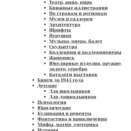
Театр, кино, цирк
Книжные иллюстрации
По странам и регионам
Музеи и галлереи
Архитектура
Шрифты
Игрушки
Музыка, опера, балет
Скульптура
Коллекции и коллекционеры
Живопись
Ювелирные изделия, оружие,
золото, серебро
Каталоги выставок
Книги до 1945 года
Детские
Для школьников
Для дошкольников
Психология
Юридические
Кулинария и рецепты
Фантастика и приключения
Мифы, магия, эзотерика
История