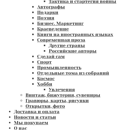
Тактика и стартегия войны
Автографы
Подарки
Поэзия
Бизнес. Маркетинг
Краеведение
Книги на иностранных языках
Современная проза
Другие страны
Российские авторы
Сделай сам
Спорт
Промышленность
Отдельные тома из собраний
Космос
Хобби
Увлечения
Винтаж, бижутерия, сувениры
Гравюры, карты, рисунки
Открытки, фото
Доставка и оплата
Новости и статьи
Мы покупаем
О нас