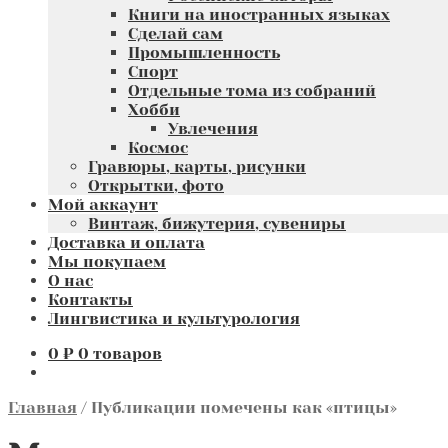
Книги на иностранных языках
Сделай сам
Промышленность
Спорт
Отдельные тома из собраний
Хобби
Увлечения
Космос
Гравюры, карты, рисунки
Открытки, фото
Мой аккаунт
Винтаж, бижутерия, сувениры
Доставка и оплата
Мы покупаем
О нас
Контакты
Лингвистика и культурология
0
₽
0 товаров
Главная
/
Публикации помечены как «птицы»