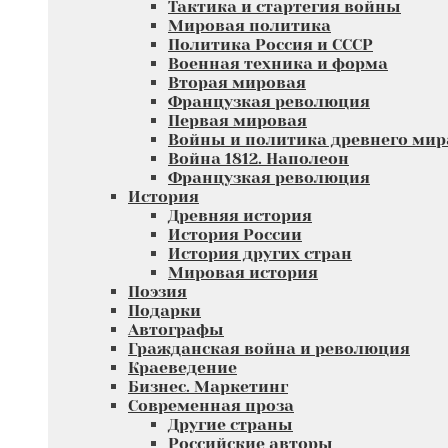
Тактика и стартегия войны
Мировая политика
Политика Россия и СССР
Военная техника и форма
Вторая мировая
Французкая революция
Первая мировая
Войны и политика древнего мир
Война 1812. Наполеон
Французкая революция
История
Древняя история
История России
История других стран
Мировая история
Поэзия
Подарки
Автографы
Гражданская война и революция
Краеведение
Бизнес. Маркетинг
Современная проза
Другие страны
Российские авторы