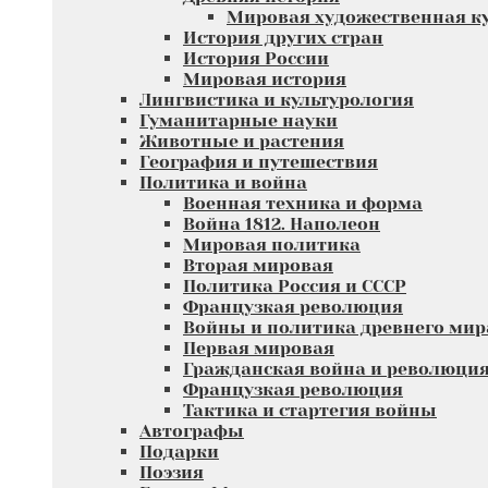
Мировая художественная к
История других стран
История России
Мировая история
Лингвистика и культурология
Гуманитарные науки
Животные и растения
География и путешествия
Политика и война
Военная техника и форма
Война 1812. Наполеон
Мировая политика
Вторая мировая
Политика Россия и СССР
Французкая революция
Войны и политика древнего мир
Первая мировая
Гражданская война и революци
Французкая революция
Тактика и стартегия войны
Автографы
Подарки
Поэзия