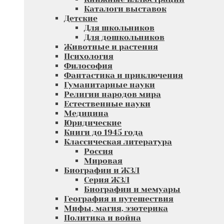
Каталоги выставок
Детские
Для школьников
Для дошкольников
Животные и растения
Психология
Философия
Фантастика и приключения
Гуманитарные науки
Религии народов мира
Естественные науки
Медицина
Юридические
Книги до 1945 года
Классическая литература
Россия
Мировая
Биографии и ЖЗЛ
Серия ЖЗЛ
Биографии и мемуары
География и путешествия
Мифы, магия, эзотерика
Политика и война