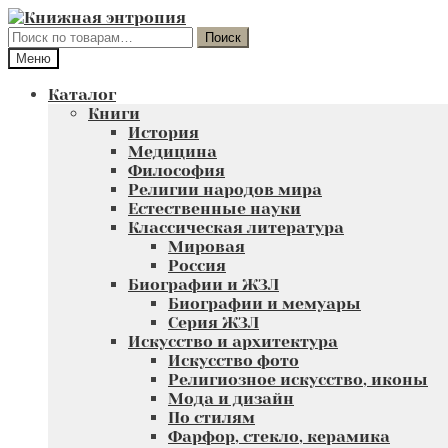
Перейти
Перейти
к
к
Искать:
Поиск
навигации
содержимому
Меню
Каталог
Книги
История
Медицина
Философия
Религии народов мира
Естественные науки
Классическая литература
Мировая
Россия
Биографии и ЖЗЛ
Биографии и мемуары
Серия ЖЗЛ
Искусство и архитектура
Искусство фото
Религиозное искусство, иконы
Мода и дизайн
По стилям
Фарфор, стекло, керамика