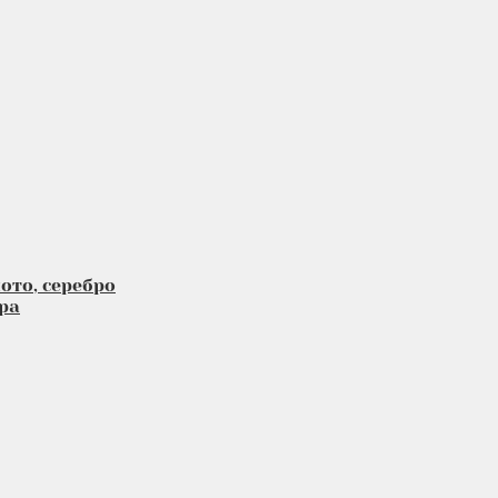
ото, серебро
ра