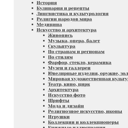
История
Кулинария и рецепты
Лингвистика и культурология
Религии народов мира
Медицина
Искусство и архитектура
Живопись
Музыка, опера, балет
Скульптура
По странам и регионам
По стилям
Фарфор, стекло, керамика
Музеи и галлереи
Ювелирные изделия, оружие, зол
Мировая художественная культу
Театр, кино, цирк
Архитектура
Искусство фото
Шрифты
Мода и дизайн
Религиозное искусство, иконы
Игрушки
Коллекции и коллекционеры
Книжные иллюстрации