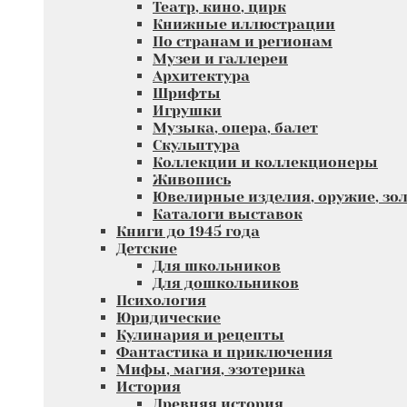
Театр, кино, цирк
Книжные иллюстрации
По странам и регионам
Музеи и галлереи
Архитектура
Шрифты
Игрушки
Музыка, опера, балет
Скульптура
Коллекции и коллекционеры
Живопись
Ювелирные изделия, оружие, зол
Каталоги выставок
Книги до 1945 года
Детские
Для школьников
Для дошкольников
Психология
Юридические
Кулинария и рецепты
Фантастика и приключения
Мифы, магия, эзотерика
История
Древняя история