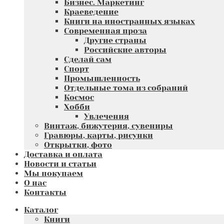
Бизнес. Маркетинг
Краеведение
Книги на иностранных языках
Современная проза
Другие страны
Российские авторы
Сделай сам
Спорт
Промышленность
Отдельные тома из собраний
Космос
Хобби
Увлечения
Винтаж, бижутерия, сувениры
Гравюры, карты, рисунки
Открытки, фото
Доставка и оплата
Новости и статьи
Мы покупаем
О нас
Контакты
Каталог
Книги