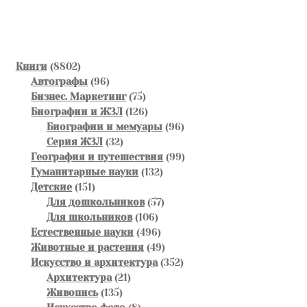
по
записям
8802
Книги
8802
товара
96
Автографы
96
товаров
75
Бизнес. Маркетинг
75
товаров
126
Биографии и ЖЗЛ
126
товаров
96
Биографии и мемуары
96
32
товаров
Серия ЖЗЛ
32
товара
99
География и путешествия
99
132
товаров
Гуманитарные науки
132
151
товара
Детские
151
товар
57
Для дошкольников
57
106
товаров
Для школьников
106
товаров
496
Естественные науки
496
товаров
49
Животные и растения
49
товаров
352
Искусство и архитектура
352
21
товара
Архитектура
21
135
товар
Живопись
135