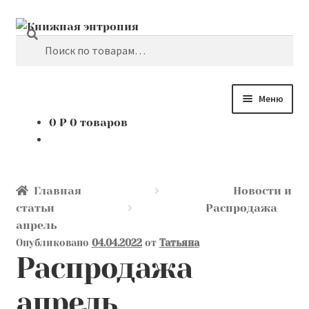
Поиск
Перейти
Перейти
к
к
Искать:
навигации
содержимому
Меню
0
₽
0 товаров
Каталог
Мой аккаунт
Главная
Новости и
Доставка и оплата
статьи
Распродажа
апрель
Мы покупаем
Опубликовано
04.04.2022
от
Татьяна
Распродажа
О нас
апрель