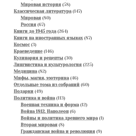
товаров
58
Мировая история
58
товаров
147
Классическая литература
147
80
товаров
Мировая
80
67
товаров
Россия
67
товаров
264
Книги до 1945 года
264
товара
87
Книги на иностранных языках
87
3
товаров
Космос
3
товара
146
Краеведение
146
товаров
30
Кулинария и рецепты
30
товаров
225
Лингвистика и культурология
225
82
товаров
Медицина
82
товара
46
Мифы, магия, эзотерика
46
товаров
60
Отдельные тома из собраний
60
49
товаров
Подарки
49
товаров
113
Политика и война
113
товаров
12
Военная техника и форма
12
6
товаров
Война 1812. Наполеон
6
товаров
1
Войны и политика древнего мира
1
8
товар
Вторая мировая
8
товаров
9
Гражданская война и революция
9