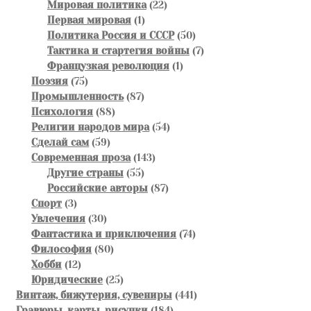
22
товаров
Мировая политика
22
1
товара
Первая мировая
1
товар
50
Политика Россия и СССР
50
товаров
7
Тактика и стартегия войны
7
1
товаров
Французкая революция
1
75
товар
Поэзия
75
товаров
87
Промышленность
87
88
товаров
Психология
88
товаров
54
Религии народов мира
54
59
товара
Сделай сам
59
товаров
143
Современная проза
143
55
товара
Другие страны
55
товаров
87
Российские авторы
87
3
товаров
Спорт
3
товара
30
Увлечения
30
товаров
74
Фантастика и приключения
74
80
товара
Философия
80
12
товаров
Хобби
12
товаров
25
Юридические
25
товаров
441
Винтаж, бижутерия, сувениры
441
184
товар
Гравюры, карты, рисунки
184