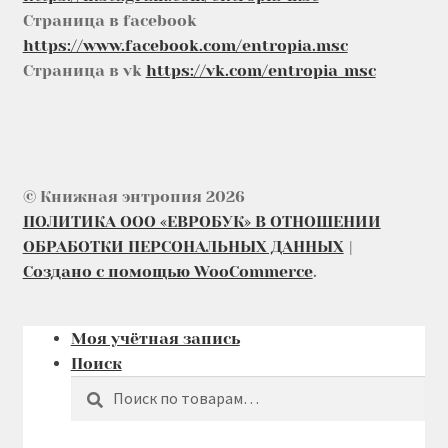
Страница в facebook
https://www.facebook.com/entropia.msc
Страница в vk
https://vk.com/entropia_msc
© Книжная энтропия 2026
ПОЛИТИКА ООО «ЕВРОБУК» В ОТНОШЕНИИ
ОБРАБОТКИ ПЕРСОНАЛЬНЫХ ДАННЫХ
Создано с помощью WooCommerce
.
Моя учётная запись
Поиск
Поиск
Искать: