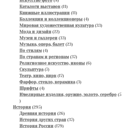
товаров
8
Искусство фото
8
товаров
11
Каталоги выставок
11
товаров
11
Книжные иллюстрации
11
товаров
4
Коллекции и коллекционеры
4
товара
33
Мировая художественная культура
33
22
товара
Мода и дизайн
22
товара
33
Музеи и галлереи
33
товара
23
Музыка, опера, балет
23
4
товара
По стилям
4
товара
37
По странам и регионам
37
товаров
6
Религиозное искусство, иконы
6
7
товаров
Скульптура
7
товаров
17
Театр, кино, цирк
17
товаров
3
Фарфор, стекло, керамика
3
4
товара
Шрифты
4
товара
Ювелирные изделия, оружие, золото, серебро
5
5
товаров
295
История
295
товаров
26
Древняя история
26
товаров
37
История других стран
37
179
товаров
История России
179