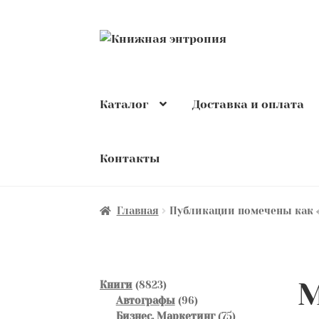
Перейти
Перейти
к
к
навигации
содержимому
Каталог
Доставка и оплата
Контакты
Главная
Публикации помечены как 
М
8823
Книги
8823
товара
96
Автографы
96
товаров
75
Бизнес. Маркетинг
75