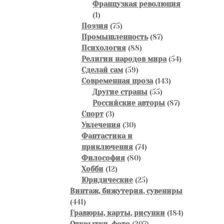
товаров
Французкая революция
1
1
товар
75
Поэзия
75
товаров
87
Промышленность
87
88
товаров
Психология
88
товаров
54
Религии народов мира
54
59
товара
Сделай сам
59
товаров
143
Современная проза
143
55
товара
Другие страны
55
товаров
87
Российские авторы
87
3
товаров
Спорт
3
товара
30
Увлечения
30
товаров
Фантастика и
74
приключения
74
80
товара
Философия
80
12
товаров
Хобби
12
товаров
25
Юридические
25
товаров
Винтаж, бижутерия, сувениры
441
441
товар
184
Гравюры, карты, рисунки
184
307
товара
Открытки, фото
307