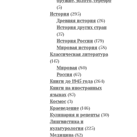
оружие, золото, серебро
5
5
товаров
295
История
295
товаров
26
Древняя история
26
товаров
История других стран
37
37
товаров
179
История России
179
товаров
58
Мировая история
58
товаров
Классическая литература
147
147
товаров
80
Мировая
80
67
товаров
Россия
67
товаров
264
Книги до 1945 года
264
товара
Книги на иностранных
87
языках
87
3
товаров
Космос
3
товара
146
Краеведение
146
товаров
30
Кулинария и рецепты
30
товаров
Лингвистика и
225
культурология
225
82
товаров
Медицина
82