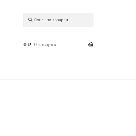
Поиск
Искать:
0
₽
0 товаров