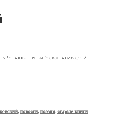
й
ть. Чеканка читки. Чеканка мыслей.
ковский
,
новости
,
поэзия
,
старые книги