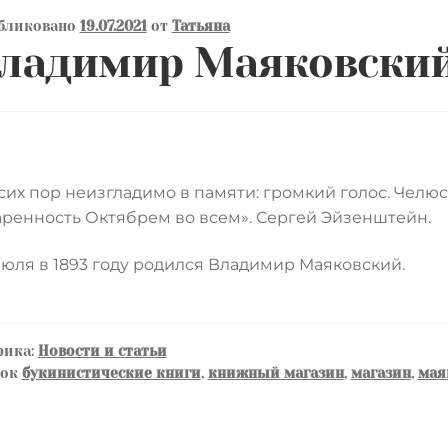
бликовано
19.07.2021
от
Татьяна
ладимир Маяковски
сих пор неизгладимо в памяти: громкий голос. Челюс
ренность Октябрем во всем». Сергей Эйзенштейн.
июля в 1893 году родился Владимир Маяковский.
рика:
Новости и статьи
ток
букинистические книги
,
книжный магазин
,
магазин
,
мая