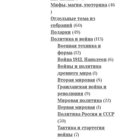
товара
Мифы, магия, эзотерика
46
46
товаров
Отдельные тома из
60
собраний
60
49
товаров
Подарки
49
товаров
113
Политика и война
113
товаров
Военная техника и
12
форма
12
товаров
6
Война 1812. Наполеон
6
товаров
Войны и политика
1
древнего мира
1
товар
8
Вторая мировая
8
товаров
Гражданская война и
9
революция
9
товаров
22
Мировая политика
22
1
товара
Первая мировая
1
товар
Политика Россия и СССР
50
50
товаров
Тактика и стартегия
7
войны
7