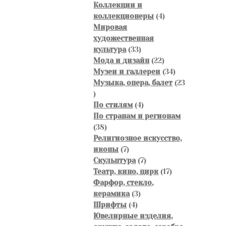
товаров
Коллекции и
4
коллекционеры
4
товара
Мировая
художественная
33
культура
33
товара
22
Мода и дизайн
22
товара
34
Музеи и галлереи
34
товара
Музыка, опера, балет
23
23
товара
4
По стилям
4
товара
По странам и регионам
38
38
товаров
Религиозное искусство,
7
иконы
7
товаров
7
Скульптура
7
товаров
17
Театр, кино, цирк
17
товаров
Фарфор, стекло,
3
керамика
3
4
товара
Шрифты
4
товара
Ювелирные изделия,