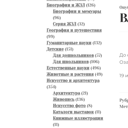
товаров
126
Биографии и ЖЗЛ
126
Опу
товаров
Биографии и мемуары
В
96
96
товаров
32
Серия ЖЗЛ
32
товара
География и путешествия
99
99
товаров
132
Гуманитарные науки
132
151
товара
Детские
151
До 
товар
57
Для дошкольников
57
106
товаров
Для школьников
106
Оза
товаров
496
Естественные науки
496
товаров
49
Животные и растения
49
19 
товаров
Искусство и архитектура
354
354
товара
21
Архитектура
21
136
товар
Живопись
136
Руб
товаров
8
Искусство фото
8
Ме
товаров
11
Каталоги выставок
11
товаров
Книжные иллюстрации
11
11