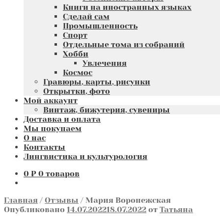
Книги на иностранных языках
Сделай сам
Промышленность
Спорт
Отдельные тома из собраний
Хобби
Увлечения
Космос
Гравюры, карты, рисунки
Открытки, фото
Мой аккаунт
Винтаж, бижутерия, сувениры
Доставка и оплата
Мы покупаем
О нас
Контакты
Лингвистика и культурология
0
₽
0 товаров
Главная
/
Отзывы
/
Мария Воронежская
Опубликовано
14.07.2022
18.07.2022
от
Татьяна