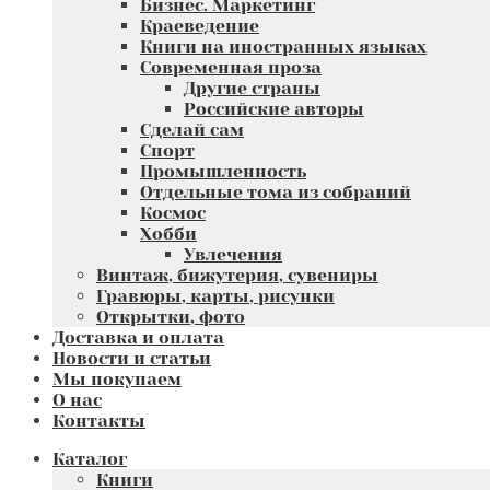
Бизнес. Маркетинг
Краеведение
Книги на иностранных языках
Современная проза
Другие страны
Российские авторы
Сделай сам
Спорт
Промышленность
Отдельные тома из собраний
Космос
Хобби
Увлечения
Винтаж, бижутерия, сувениры
Гравюры, карты, рисунки
Открытки, фото
Доставка и оплата
Новости и статьи
Мы покупаем
О нас
Контакты
Каталог
Книги