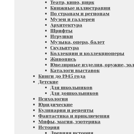
Театр, кино, цирк
Книжные иллюстрации
По странам и регионам
Музеи и галлереи
Архитектура
Шрифты
Игрушки
Музыка, опера, балет
Скульптура
Коллекции и коллекционеры
Живопись
Ювелирные изделия, оружие, зол
Каталоги выставок
Книги до 1945 года
Детские
Для школьников
Для дошкольников
Психология
Юридические
Кулинария и рецепты
Фантастика и приключения
Мифы, магия, эзотерика
История
Древняя история