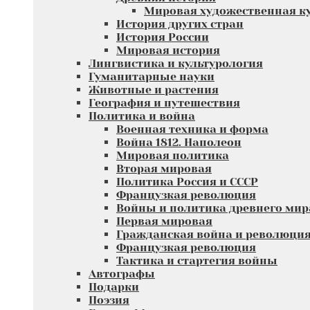
Мировая художественная к
История других стран
История России
Мировая история
Лингвистика и культурология
Гуманитарные науки
Животные и растения
География и путешествия
Политика и война
Военная техника и форма
Война 1812. Наполеон
Мировая политика
Вторая мировая
Политика Россия и СССР
Французкая революция
Войны и политика древнего мир
Первая мировая
Гражданская война и революци
Французкая революция
Тактика и стартегия войны
Автографы
Подарки
Поэзия