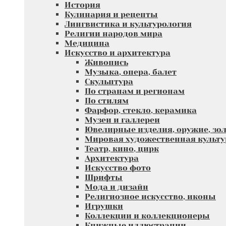
История
Кулинария и рецепты
Лингвистика и культурология
Религии народов мира
Медицина
Искусство и архитектура
Живопись
Музыка, опера, балет
Скульптура
По странам и регионам
По стилям
Фарфор, стекло, керамика
Музеи и галлереи
Ювелирные изделия, оружие, зол
Мировая художественная культу
Театр, кино, цирк
Архитектура
Искусство фото
Шрифты
Мода и дизайн
Религиозное искусство, иконы
Игрушки
Коллекции и коллекционеры
Книжные иллюстрации