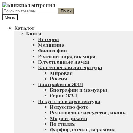
Перейти
Перейти
к
к
Искать:
Поиск
навигации
содержимому
Меню
Каталог
Книги
История
Медицина
Философия
Религии народов мира
Естественные науки
Классическая литература
Мировая
Россия
Биографии и ЖЗЛ
Биографии и мемуары
Серия ЖЗЛ
Искусство и архитектура
Искусство фото
Религиозное искусство, иконы
Мода и дизайн
По стилям
Фарфор, стекло, керамика