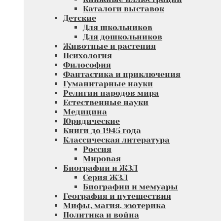
Каталоги выставок
Детские
Для школьников
Для дошкольников
Животные и растения
Психология
Философия
Фантастика и приключения
Гуманитарные науки
Религии народов мира
Естественные науки
Медицина
Юридические
Книги до 1945 года
Классическая литература
Россия
Мировая
Биографии и ЖЗЛ
Серия ЖЗЛ
Биографии и мемуары
География и путешествия
Мифы, магия, эзотерика
Политика и война