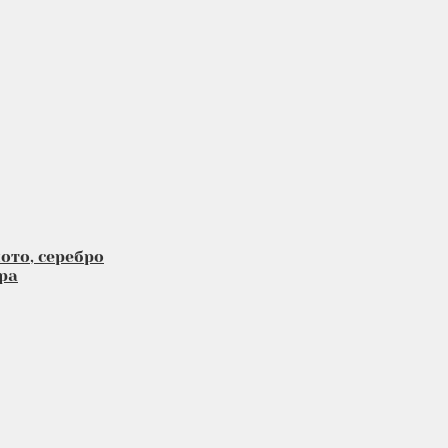
ото, серебро
ра