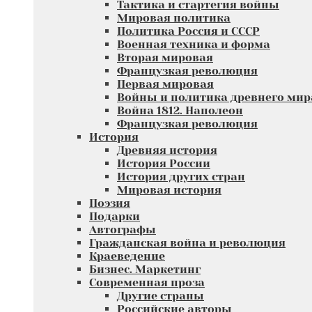
Тактика и стартегия войны
Мировая политика
Политика Россия и СССР
Военная техника и форма
Вторая мировая
Французкая революция
Первая мировая
Войны и политика древнего мир
Война 1812. Наполеон
Французкая революция
История
Древняя история
История России
История других стран
Мировая история
Поэзия
Подарки
Автографы
Гражданская война и революция
Краеведение
Бизнес. Маркетинг
Современная проза
Другие страны
Российские авторы