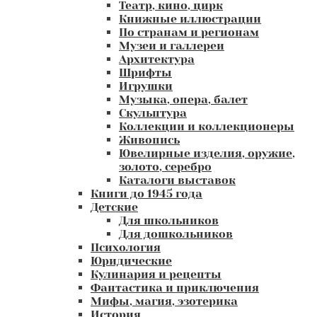
Театр, кино, цирк
Книжные иллюстрации
По странам и регионам
Музеи и галлереи
Архитектура
Шрифты
Игрушки
Музыка, опера, балет
Скульптура
Коллекции и коллекционеры
Живопись
Ювелирные изделия, оружие,
золото, серебро
Каталоги выставок
Книги до 1945 года
Детские
Для школьников
Для дошкольников
Психология
Юридические
Кулинария и рецепты
Фантастика и приключения
Мифы, магия, эзотерика
История