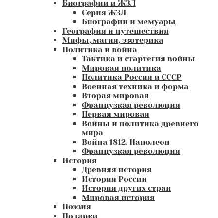
Биографии и ЖЗЛ
Серия ЖЗЛ
Биографии и мемуары
География и путешествия
Мифы, магия, эзотерика
Политика и война
Тактика и стартегия войны
Мировая политика
Политика Россия и СССР
Военная техника и форма
Вторая мировая
Французкая революция
Первая мировая
Войны и политика древнего
мира
Война 1812. Наполеон
Французкая революция
История
Древняя история
История России
История других стран
Мировая история
Поэзия
Подарки