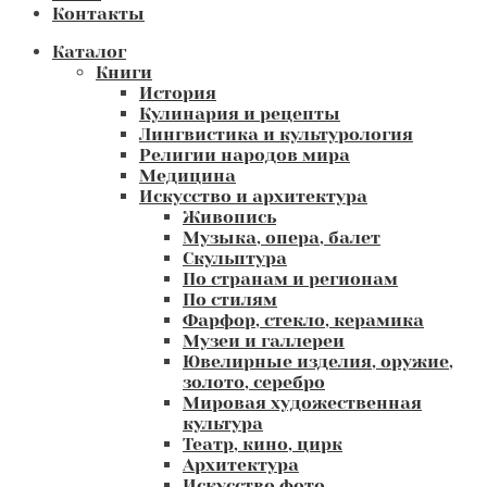
Контакты
Каталог
Книги
История
Кулинария и рецепты
Лингвистика и культурология
Религии народов мира
Медицина
Искусство и архитектура
Живопись
Музыка, опера, балет
Скульптура
По странам и регионам
По стилям
Фарфор, стекло, керамика
Музеи и галлереи
Ювелирные изделия, оружие,
золото, серебро
Мировая художественная
культура
Театр, кино, цирк
Архитектура
Искусство фото