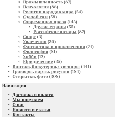
товаров
87
Промышленность
87
88
товаров
Психология
88
товаров
54
Религии народов мира
54
59
товара
Сделай сам
59
товаров
143
Современная проза
143
55
товара
Другие страны
55
товаров
87
Российские авторы
87
3
товаров
Спорт
3
товара
30
Увлечения
30
товаров
74
Фантастика и приключения
74
81
товара
Философия
81
12
товар
Хобби
12
товаров
25
Юридические
25
товаров
441
Винтаж, бижутерия, сувениры
441
184
товар
Гравюры, карты, рисунки
184
308
товара
Открытки, фото
308
товаров
Навигация
Доставка и оплата
Мы покупаем
О нас
Новости и статьи
Контакты