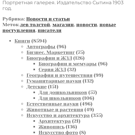
Портретная галерея. Издательство Сытина 1903
год.
Рубрика:
Новости и статьи
Меток
лев толстой
,
магазин
,
новости
,
новые
поступления
,
писатели
8594
Книги
8594
товара
96
Автографы
96
товаров
75
Бизнес. Маркетинг
75
товаров
126
Биографии и ЖЗЛ
126
товаров
96
Биографии и мемуары
96
32
товаров
Серия ЖЗЛ
32
товара
99
География и путешествия
99
132
товаров
Гуманитарные науки
132
151
товара
Детские
151
товар
57
Для дошкольников
57
106
товаров
Для школьников
106
496
товаров
Естественные науки
496
товаров
49
Животные и растения
49
товаров
355
Искусство и архитектура
355
21
товаров
Архитектура
21
136
товар
Живопись
136
товаров
8
Искусство фото
8