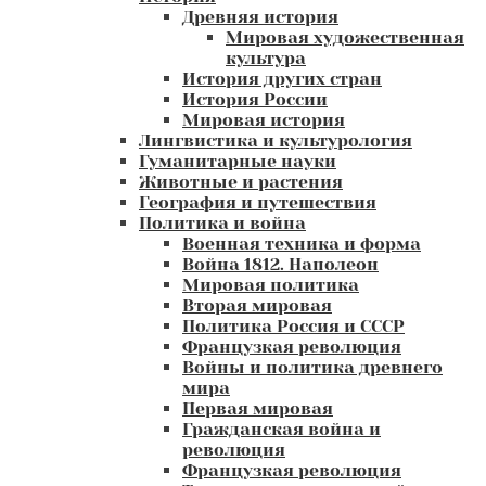
Древняя история
Мировая художественная
культура
История других стран
История России
Мировая история
Лингвистика и культурология
Гуманитарные науки
Животные и растения
География и путешествия
Политика и война
Военная техника и форма
Война 1812. Наполеон
Мировая политика
Вторая мировая
Политика Россия и СССР
Французкая революция
Войны и политика древнего
мира
Первая мировая
Гражданская война и
революция
Французкая революция