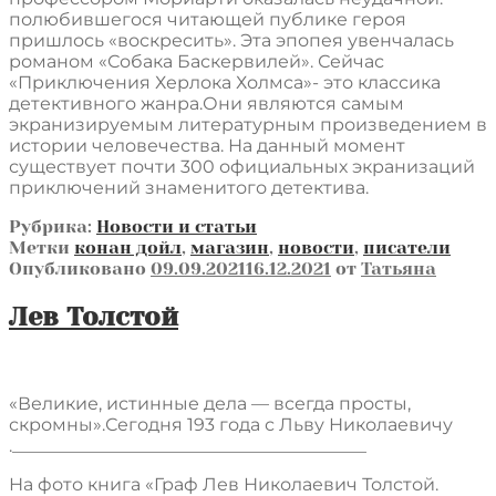
полюбившегося читающей публике героя
пришлось «воскресить». Эта эпопея увенчалась
романом «Собака Баскервилей». Сейчас
«Приключения Херлока Холмса»- это классика
детективного жанра.Они являются самым
экранизируемым литературным произведением в
истории человечества. На данный момент
существует почти 300 официальных экранизаций
приключений знаменитого детектива.
Рубрика:
Новости и статьи
Метки
конан дойл
,
магазин
,
новости
,
писатели
Опубликовано
09.09.2021
16.12.2021
от
Татьяна
Лев Толстой
«Великие, истинные дела — всегда просты,
скромны».Сегодня 193 года с Льву Николаевичу
.________________________________________
На фото книга «Граф Лев Николаевич Толстой.