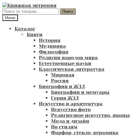
Перейти
Перейти
к
к
Искать:
Поиск
навигации
содержимому
Меню
Каталог
Книги
История
Медицина
Философия
Религии народов мира
Естественные науки
Классическая литература
Мировая
Россия
Биографии и ЖЗЛ
Биографии и мемуары
Серия ЖЗЛ
Искусство и архитектура
Искусство фото
Религиозное искусство, иконы
Мода и дизайн
По стилям
Фарфор, стекло, керамика