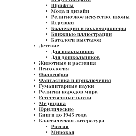
Шрифты
Мода и дизайн
Религиозное искусство, иконы
Игрушки
Коллекции и коллекционеры
Книжные иллюстрации
Каталоги выставок
Детские
Для школьников
Для дошкольников
Животные и растения
Психология
Философия
Фантастика и приключения
Гуманитарные науки
Религии народов мира
Естественные науки
Медицина
Юридические
Книги до 1945 года
Классическая литература
Россия
Мировая