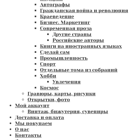
Автографы
Гражданская война и революция
Краеведение
Бизнес. Маркетинг
Современная проза
Другие страны
Российские авторы
Книги на иностранных языках
Сделай сам
Промышленность
Спорт
Отдельные тома из собраний
Хобби
Увлечения
Космос
Гравюры, карты, рисунки
Открытки, фото
Мой аккаунт
Винтаж, бижутерия, сувениры
Доставка и оплата
Мы покупаем
О нас
Контакты