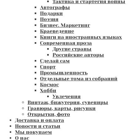
Тактика и стартегия войны
Автографы
Подарки
Поэзия
Бизнес. Маркетинг
Краеведение
Книги на иностранных языках
Современная проза
Другие страны
Российские авторы
Сделай сам
Спорт
Промышленность
Отдельные тома из собраний
Космос
Хобби
Увлечения
Винтаж, бижутерия, сувениры
Гравюры, карты, рисунки
Открытки, фото
Доставка и оплата
Новости и статьи
Мы покупаем
О нас