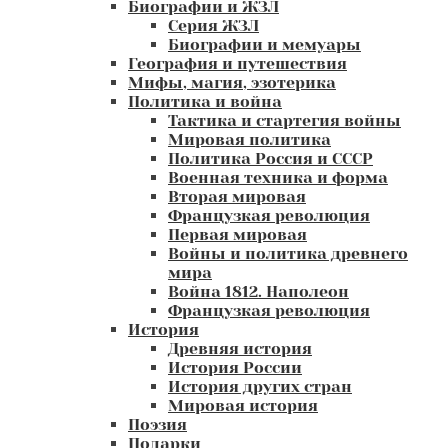
Биографии и ЖЗЛ
Серия ЖЗЛ
Биографии и мемуары
География и путешествия
Мифы, магия, эзотерика
Политика и война
Тактика и стартегия войны
Мировая политика
Политика Россия и СССР
Военная техника и форма
Вторая мировая
Французкая революция
Первая мировая
Войны и политика древнего
мира
Война 1812. Наполеон
Французкая революция
История
Древняя история
История России
История других стран
Мировая история
Поэзия
Подарки