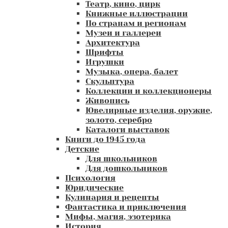
Театр, кино, цирк
Книжные иллюстрации
По странам и регионам
Музеи и галлереи
Архитектура
Шрифты
Игрушки
Музыка, опера, балет
Скульптура
Коллекции и коллекционеры
Живопись
Ювелирные изделия, оружие,
золото, серебро
Каталоги выставок
Книги до 1945 года
Детские
Для школьников
Для дошкольников
Психология
Юридические
Кулинария и рецепты
Фантастика и приключения
Мифы, магия, эзотерика
История