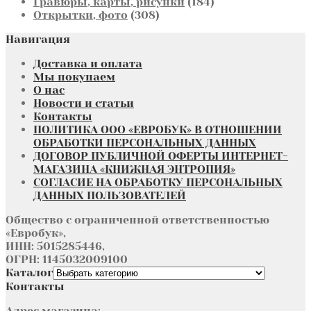
184
товар
Гравюры, карты, рисунки
184
308
товара
Открытки, фото
308
товаров
Навигация
Доставка и оплата
Мы покупаем
О нас
Новости и статьи
Контакты
ПОЛИТИКА ООО «ЕВРОБУК» В ОТНОШЕНИИ
ОБРАБОТКИ ПЕРСОНАЛЬНЫХ ДАННЫХ
ДОГОВОР ПУБЛИЧНОЙ ОФЕРТЫ ИНТЕРНЕТ-
МАГАЗИНА «КНИЖНАЯ ЭНТРОПИЯ»
СОГЛАСИЕ НА ОБРАБОТКУ ПЕРСОНАЛЬНЫХ
ДАННЫХ ПОЛЬЗОВАТЕЛЕЙ
Общество с ограниченной ответственностью
«Евробук»,
ИНН: 5015285446,
ОГРН: 1145032009100
Каталог
Контакты
Адрес магазина: