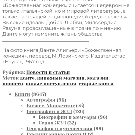
«Божественная комедия» считается шедевром не
только итальянской, но и мировой литературы, а
также настоящей энциклопедией средневековья.
Высокие идеалы Добра, Любви, Милосердия,
Разума, провозглашенные в поэме по мнению
Данте могут изменить жизнь общества.
____________________________________
На фото книга Данте Алигьери «Божественная
комедия», перевод М. Лозинского. Издательство
«Наука», 1967 год.
Рубрика:
Новости и статьи
Меток
данте
,
книжный магазин
,
магазин
,
новости
,
новые поступления
,
старые книги
8647
Книги
8647
товаров
96
Автографы
96
товаров
75
Бизнес. Маркетинг
75
товаров
126
Биографии и ЖЗЛ
126
товаров
96
Биографии и мемуары
96
32
товаров
Серия ЖЗЛ
32
товара
99
География и путешествия
99
132
товаров
Гуманитарные науки
132