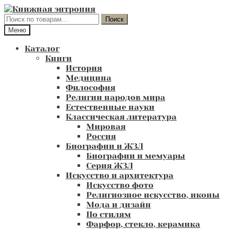
Перейти
Перейти
к
к
Искать:
Поиск
навигации
содержимому
Меню
Каталог
Книги
История
Медицина
Философия
Религии народов мира
Естественные науки
Классическая литература
Мировая
Россия
Биографии и ЖЗЛ
Биографии и мемуары
Серия ЖЗЛ
Искусство и архитектура
Искусство фото
Религиозное искусство, иконы
Мода и дизайн
По стилям
Фарфор, стекло, керамика