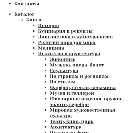
Контакты
Каталог
Книги
История
Кулинария и рецепты
Лингвистика и культурология
Религии народов мира
Медицина
Искусство и архитектура
Живопись
Музыка, опера, балет
Скульптура
По странам и регионам
По стилям
Фарфор, стекло, керамика
Музеи и галлереи
Ювелирные изделия, оружие,
золото, серебро
Мировая художественная
культура
Театр, кино, цирк
Архитектура
Искусство фото