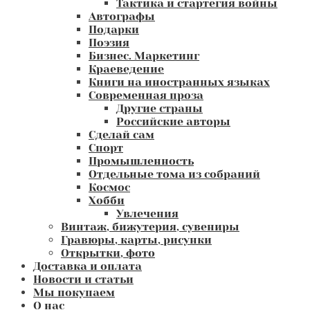
Тактика и стартегия войны
Автографы
Подарки
Поэзия
Бизнес. Маркетинг
Краеведение
Книги на иностранных языках
Современная проза
Другие страны
Российские авторы
Сделай сам
Спорт
Промышленность
Отдельные тома из собраний
Космос
Хобби
Увлечения
Винтаж, бижутерия, сувениры
Гравюры, карты, рисунки
Открытки, фото
Доставка и оплата
Новости и статьи
Мы покупаем
О нас