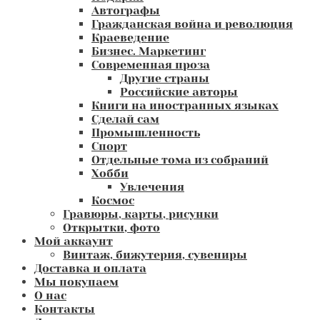
Автографы
Гражданская война и революция
Краеведение
Бизнес. Маркетинг
Современная проза
Другие страны
Российские авторы
Книги на иностранных языках
Сделай сам
Промышленность
Спорт
Отдельные тома из собраний
Хобби
Увлечения
Космос
Гравюры, карты, рисунки
Открытки, фото
Мой аккаунт
Винтаж, бижутерия, сувениры
Доставка и оплата
Мы покупаем
О нас
Контакты