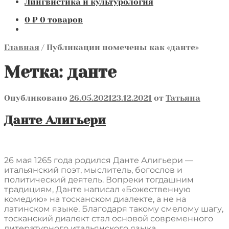
Лингвистика и культурология
0
₽
0 товаров
Главная
/
Публикации помечены как «данте»
Метка:
данте
Опубликовано
26.05.2021
23.12.2021
от
Татьяна
Данте Алигьери
26 мая 1265 года родился Данте Алигьери —
итальянский поэт, мыслитель, богослов и
политический деятель. Вопреки тогдашним
традициям, Данте написал «Божественную
комедию» на тосканском диалекте, а не на
латинском языке. Благодаря такому смелому шагу,
тосканский диалект стал основой современного
литературного итальянского языка.