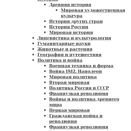
Древняя история
Мировая художественная
культура
История других стран
История России
Мировая история
Лингвистика и культурология
Гуманитарные науки
Животные и растения
География и путешествия
Политика и война
Военная техника и форма
Война 1812. Наполеон
Мировая политика
Вторая мировая
Политика Россия и СССР
Французкая революция
Войны и политика древнего
мира
Первая мировая
Гражданская война и
революция
Французкая революция