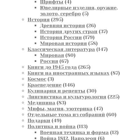
4
товара
Шрифты
4
товара
Ювелирные изделия, оружие,
5
золото, серебро
5
295
товаров
История
295
товаров
26
Древняя история
26
товаров
37
История других стран
37
179
товаров
История России
179
товаров
58
Мировая история
58
товаров
147
Классическая литература
147
80
товаров
Мировая
80
67
товаров
Россия
67
товаров
265
Книги до 1945 года
265
товаров
87
Книги на иностранных языках
87
3
товаров
Космос
3
товара
146
Краеведение
146
товаров
30
Кулинария и рецепты
30
товаров
225
Лингвистика и культурология
225
83
товаров
Медицина
83
товара
47
Мифы, магия, эзотерика
47
товаров
60
Отдельные тома из собраний
60
49
товаров
Подарки
49
товаров
113
Политика и война
113
товаров
12
Военная техника и форма
12
6
товаров
Война 1812. Наполеон
6