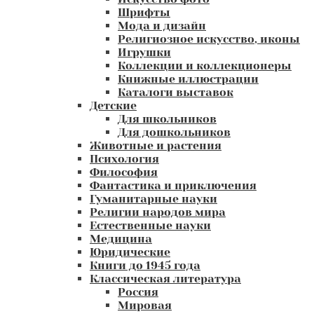
Шрифты
Мода и дизайн
Религиозное искусство, иконы
Игрушки
Коллекции и коллекционеры
Книжные иллюстрации
Каталоги выставок
Детские
Для школьников
Для дошкольников
Животные и растения
Психология
Философия
Фантастика и приключения
Гуманитарные науки
Религии народов мира
Естественные науки
Медицина
Юридические
Книги до 1945 года
Классическая литература
Россия
Мировая