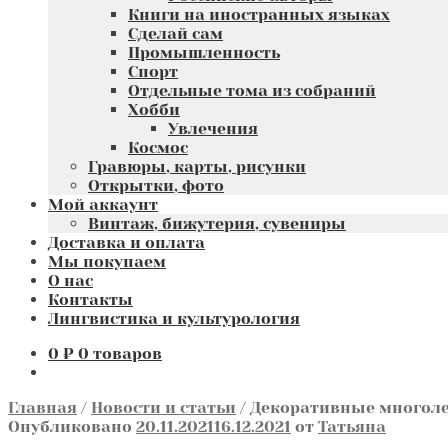
Книги на иностранных языках
Сделай сам
Промышленность
Спорт
Отдельные тома из собраний
Хобби
Увлечения
Космос
Гравюры, карты, рисунки
Открытки, фото
Мой аккаунт
Винтаж, бижутерия, сувениры
Доставка и оплата
Мы покупаем
О нас
Контакты
Лингвистика и культурология
0
₽
0 товаров
Главная
/
Новости и статьи
/
Декоративные многоле
Опубликовано
20.11.2021
16.12.2021
от
Татьяна