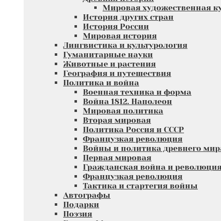
Мировая художественная к
История других стран
История России
Мировая история
Лингвистика и культурология
Гуманитарные науки
Животные и растения
География и путешествия
Политика и война
Военная техника и форма
Война 1812. Наполеон
Мировая политика
Вторая мировая
Политика Россия и СССР
Французкая революция
Войны и политика древнего мир
Первая мировая
Гражданская война и революци
Французкая революция
Тактика и стартегия войны
Автографы
Подарки
Поэзия