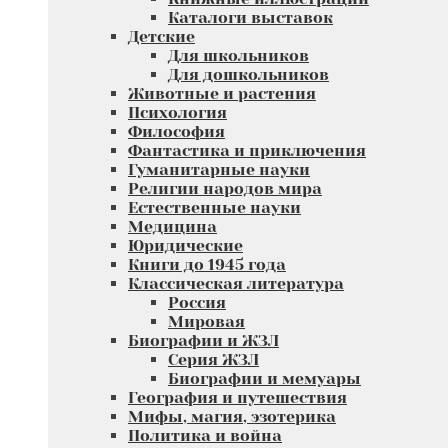
Каталоги выставок
Детские
Для школьников
Для дошкольников
Животные и растения
Психология
Философия
Фантастика и приключения
Гуманитарные науки
Религии народов мира
Естественные науки
Медицина
Юридические
Книги до 1945 года
Классическая литература
Россия
Мировая
Биографии и ЖЗЛ
Серия ЖЗЛ
Биографии и мемуары
География и путешествия
Мифы, магия, эзотерика
Политика и война