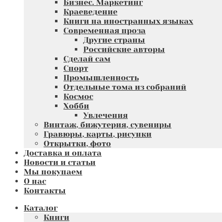
Бизнес. Маркетинг
Краеведение
Книги на иностранных языках
Современная проза
Другие страны
Российские авторы
Сделай сам
Спорт
Промышленность
Отдельные тома из собраний
Космос
Хобби
Увлечения
Винтаж, бижутерия, сувениры
Гравюры, карты, рисунки
Открытки, фото
Доставка и оплата
Новости и статьи
Мы покупаем
О нас
Контакты
Каталог
Книги