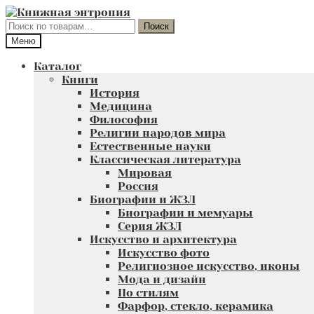
Перейти
Перейти
к
к
Искать:
Поиск
навигации
содержимому
Меню
Каталог
Книги
История
Медицина
Философия
Религии народов мира
Естественные науки
Классическая литература
Мировая
Россия
Биографии и ЖЗЛ
Биографии и мемуары
Серия ЖЗЛ
Искусство и архитектура
Искусство фото
Религиозное искусство, иконы
Мода и дизайн
По стилям
Фарфор, стекло, керамика