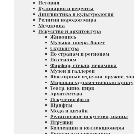
История
Кулинария и рецепты
Лингвистика и культурология
Религии народов мира
Медицина
Искусство и архитектура
Живопись
Музыка, опера, балет
Скульптура
По странам и регионам
По стилям
Фарфор, стекло, керамика
Музеи и галлереи
Ювелирные изделия, оружие, зол
Мировая художественная культу
Театр, кино, цирк
Архитектура
Искусство фото
Шрифты
Мода и дизайн
Религиозное искусство, иконы
Игрушки
Коллекции и коллекционеры
Книжные иллюстрации