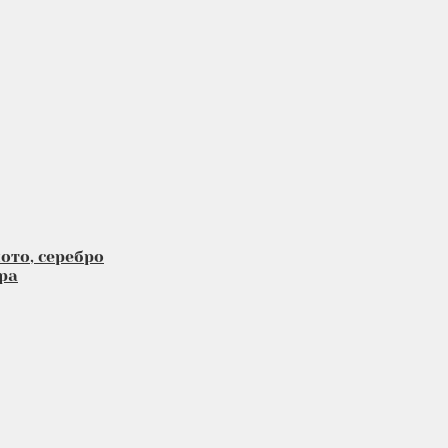
ото, серебро
ра