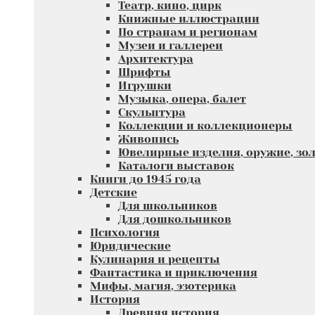
Театр, кино, цирк
Книжные иллюстрации
По странам и регионам
Музеи и галлереи
Архитектура
Шрифты
Игрушки
Музыка, опера, балет
Скульптура
Коллекции и коллекционеры
Живопись
Ювелирные изделия, оружие, зол
Каталоги выставок
Книги до 1945 года
Детские
Для школьников
Для дошкольников
Психология
Юридические
Кулинария и рецепты
Фантастика и приключения
Мифы, магия, эзотерика
История
Древняя история