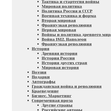
Тактика и стартегия войны
Мировая политика
Политика Россия и СССР
Военная техника и форма
Вторая мировая
Французкая революция
Первая мировая
Войны и политика древнего мир
Война 1812. Наполеон
Французкая революция
История
Древняя история
История России
История других стран
Мировая история
Поэзия
Подарки
Автографы
Гражданская война и революция
Краеведение
Бизнес. Маркетинг
Современная проза
Другие страны
Российские авторы