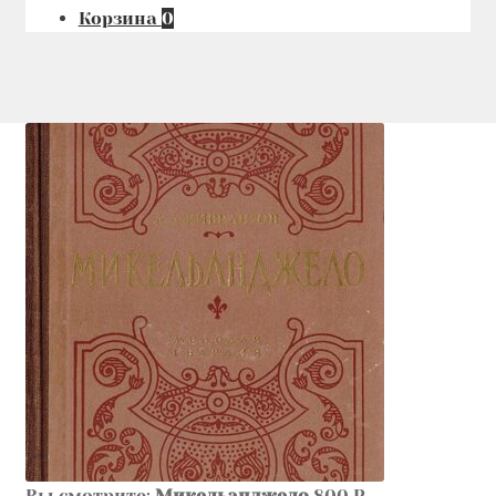
Корзина
0
Вы смотрите:
Микельанджело
800
₽