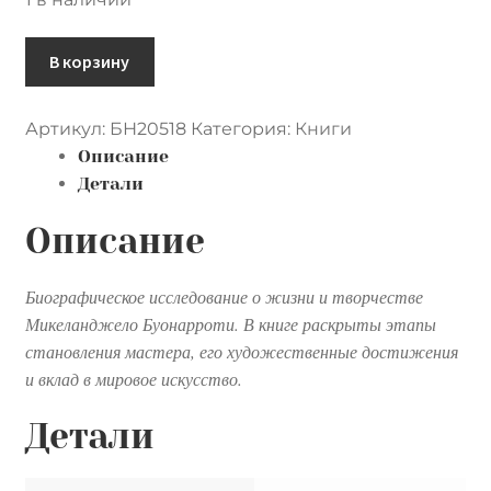
Контакты
Количество
В корзину
Лингвистика и культурология
товара
Микельанджело
Артикул:
БН20518
Категория:
Книги
Описание
Детали
Описание
Биографическое исследование о жизни и творчестве
Микеланджело Буонарроти. В книге раскрыты этапы
становления мастера, его художественные достижения
и вклад в мировое искусство.
Детали