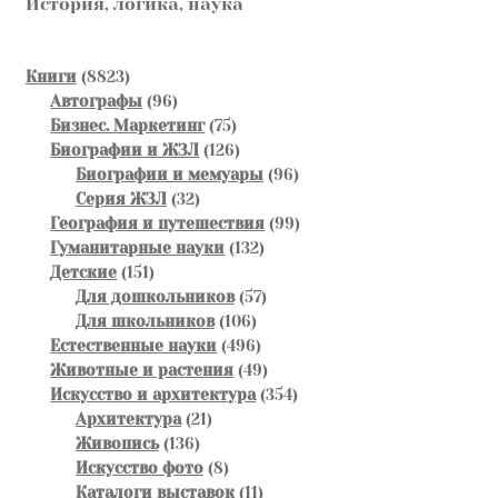
История, логика, наука
8823
Книги
8823
товара
96
Автографы
96
товаров
75
Бизнес. Маркетинг
75
товаров
126
Биографии и ЖЗЛ
126
товаров
96
Биографии и мемуары
96
32
товаров
Серия ЖЗЛ
32
товара
99
География и путешествия
99
132
товаров
Гуманитарные науки
132
151
товара
Детские
151
товар
57
Для дошкольников
57
106
товаров
Для школьников
106
товаров
496
Естественные науки
496
товаров
49
Животные и растения
49
товаров
354
Искусство и архитектура
354
21
товара
Архитектура
21
136
товар
Живопись
136
товаров
8
Искусство фото
8
товаров
11
Каталоги выставок
11