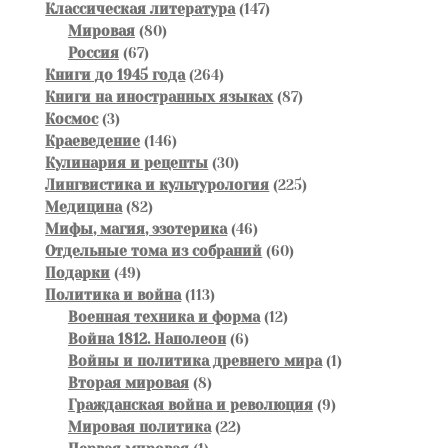
товаров
147
Классическая литература
147
80
товаров
Мировая
80
67
товаров
Россия
67
товаров
264
Книги до 1945 года
264
товара
87
Книги на иностранных языках
87
3
товаров
Космос
3
товара
146
Краеведение
146
товаров
30
Кулинария и рецепты
30
товаров
225
Лингвистика и культурология
225
82
товаров
Медицина
82
товара
46
Мифы, магия, эзотерика
46
товаров
60
Отдельные тома из собраний
60
49
товаров
Подарки
49
товаров
113
Политика и война
113
товаров
12
Военная техника и форма
12
6
товаров
Война 1812. Наполеон
6
товаров
1
Войны и политика древнего мира
1
8
товар
Вторая мировая
8
товаров
9
Гражданская война и революция
9
22
товаров
Мировая политика
22