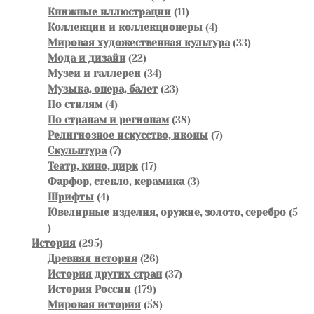
товаров
11
Книжные иллюстрации
11
товаров
4
Коллекции и коллекционеры
4
товара
33
Мировая художественная культура
33
22
товара
Мода и дизайн
22
товара
34
Музеи и галлереи
34
товара
23
Музыка, опера, балет
23
4
товара
По стилям
4
товара
38
По странам и регионам
38
товаров
7
Религиозное искусство, иконы
7
7
товаров
Скульптура
7
товаров
17
Театр, кино, цирк
17
товаров
3
Фарфор, стекло, керамика
3
4
товара
Шрифты
4
товара
Ювелирные изделия, оружие, золото, серебро
5
5
товаров
295
История
295
товаров
26
Древняя история
26
товаров
37
История других стран
37
179
товаров
История России
179
товаров
58
Мировая история
58