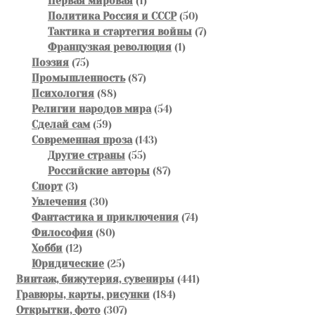
1
товара
Первая мировая
1
товар
50
Политика Россия и СССР
50
товаров
7
Тактика и стартегия войны
7
1
товаров
Французкая революция
1
75
товар
Поэзия
75
товаров
87
Промышленность
87
88
товаров
Психология
88
товаров
54
Религии народов мира
54
59
товара
Сделай сам
59
товаров
143
Современная проза
143
55
товара
Другие страны
55
товаров
87
Российские авторы
87
3
товаров
Спорт
3
товара
30
Увлечения
30
товаров
74
Фантастика и приключения
74
80
товара
Философия
80
12
товаров
Хобби
12
товаров
25
Юридические
25
товаров
441
Винтаж, бижутерия, сувениры
441
184
товар
Гравюры, карты, рисунки
184
307
товара
Открытки, фото
307