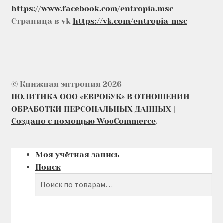
https://www.facebook.com/entropia.msc
Страница в vk
https://vk.com/entropia_msc
© Книжная энтропия 2026
ПОЛИТИКА ООО «ЕВРОБУК» В ОТНОШЕНИИ
ОБРАБОТКИ ПЕРСОНАЛЬНЫХ ДАННЫХ
Создано с помощью WooCommerce
.
Моя учётная запись
Поиск
Поиск
Искать: