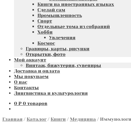
Книги на иностранных языках
Сделай сам
Промышленность
Спорт
Отдельные тома из собраний
Хобби
Увлечения
Космос
Гравюры, карты, рисунки
Открытки, фото
Мой аккаунт
Винтаж, бижутерия, сувениры
Доставка и оплата
Мы покупаем
О нас
Контакты
Лингвистика и культурология
0
₽
0 товаров
Главная
/
Каталог
/
Книги
/
Медицина
/
Иммунология