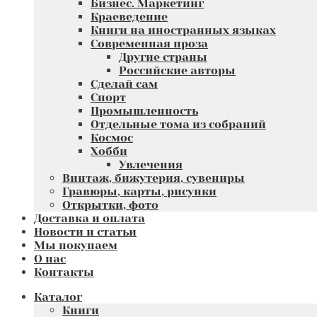
Бизнес. Маркетинг
Краеведение
Книги на иностранных языках
Современная проза
Другие страны
Российские авторы
Сделай сам
Спорт
Промышленность
Отдельные тома из собраний
Космос
Хобби
Увлечения
Винтаж, бижутерия, сувениры
Гравюры, карты, рисунки
Открытки, фото
Доставка и оплата
Новости и статьи
Мы покупаем
О нас
Контакты
Каталог
Книги