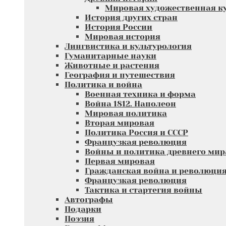
Мировая художественная к
История других стран
История России
Мировая история
Лингвистика и культурология
Гуманитарные науки
Животные и растения
География и путешествия
Политика и война
Военная техника и форма
Война 1812. Наполеон
Мировая политика
Вторая мировая
Политика Россия и СССР
Французкая революция
Войны и политика древнего мир
Первая мировая
Гражданская война и революци
Французкая революция
Тактика и стартегия войны
Автографы
Подарки
Поэзия