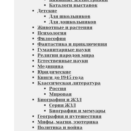
Каталоги выставок
Детские
Для школьников
Для дошкольников
Животные и растения
Психология
Философия
Фантастика и приключения
Гуманитарные науки
Религии народов мира
Естественные науки
Медицина
Юридические
Книги до 1945 года
Классическая литература
Россия
Мировая
Биографии и ЖЗЛ
Серия ЖЗЛ
Биографии и мемуары
География и путешествия
Мифы, магия, эзотерика
Политика и война