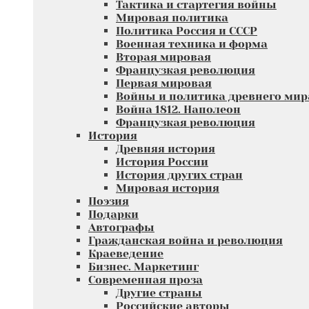
Тактика и стартегия войны
Мировая политика
Политика Россия и СССР
Военная техника и форма
Вторая мировая
Французкая революция
Первая мировая
Войны и политика древнего мир
Война 1812. Наполеон
Французкая революция
История
Древняя история
История России
История других стран
Мировая история
Поэзия
Подарки
Автографы
Гражданская война и революция
Краеведение
Бизнес. Маркетинг
Современная проза
Другие страны
Российские авторы