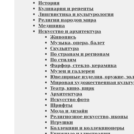
История
Кулинария и рецепты
Лингвистика и культурология
Религии народов мира
Медицина
Искусство и архитектура
Живопись
Музыка, опера, балет
Скульптура
По странам и регионам
По стилям
Фарфор, стекло, керамика
Музеи и галлереи
Ювелирные изделия, оружие, зол
Мировая художественная культу
Театр, кино, цирк
Архитектура
Искусство фото
Шрифты
Мода и дизайн
Религиозное искусство, иконы
Игрушки
Коллекции и коллекционеры
Книжные иллюстрации