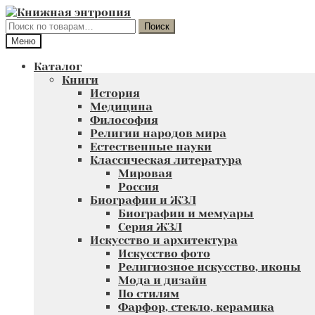
Перейти
Перейти
к
к
Искать:
Поиск
навигации
содержимому
Меню
Каталог
Книги
История
Медицина
Философия
Религии народов мира
Естественные науки
Классическая литература
Мировая
Россия
Биографии и ЖЗЛ
Биографии и мемуары
Серия ЖЗЛ
Искусство и архитектура
Искусство фото
Религиозное искусство, иконы
Мода и дизайн
По стилям
Фарфор, стекло, керамика