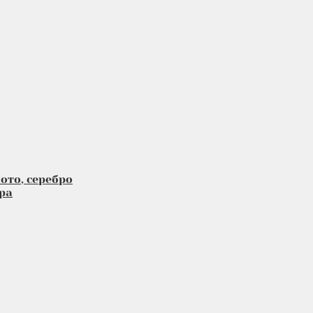
ото, серебро
ра