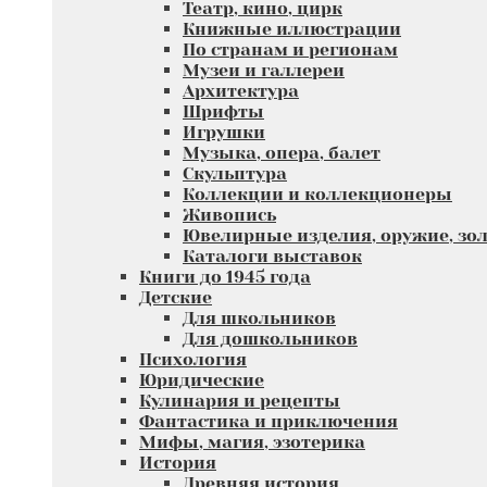
Театр, кино, цирк
Книжные иллюстрации
По странам и регионам
Музеи и галлереи
Архитектура
Шрифты
Игрушки
Музыка, опера, балет
Скульптура
Коллекции и коллекционеры
Живопись
Ювелирные изделия, оружие, зол
Каталоги выставок
Книги до 1945 года
Детские
Для школьников
Для дошкольников
Психология
Юридические
Кулинария и рецепты
Фантастика и приключения
Мифы, магия, эзотерика
История
Древняя история