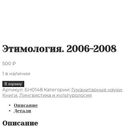
Этимология. 2006-2008
500
₽
1 в наличии
Количество
В корзину
товара
Артикул:
БН0148
Категории:
Гуманитарные науки
,
Этимология.
Книги
,
Лингвистика и культурология
2006-
2008
Описание
Детали
Описание