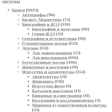
системы
8823
Книги
8823
товара
96
Автографы
96
товаров
75
Бизнес. Маркетинг
75
товаров
126
Биографии и ЖЗЛ
126
товаров
96
Биографии и мемуары
96
32
товаров
Серия ЖЗЛ
32
товара
99
География и путешествия
99
132
товаров
Гуманитарные науки
132
151
товара
Детские
151
товар
57
Для дошкольников
57
106
товаров
Для школьников
106
496
товаров
Естественные науки
496
товаров
49
Животные и растения
49
товаров
354
Искусство и архитектура
354
21
товара
Архитектура
21
136
товар
Живопись
136
товаров
8
Искусство фото
8
товаров
11
Каталоги выставок
11
товаров
11
Книжные иллюстрации
11
товаров
4
Коллекции и коллекционеры
4
товар
Мировая художественная культура
33
33