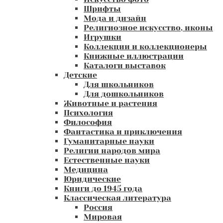
Шрифты
Мода и дизайн
Религиозное искусство, иконы
Игрушки
Коллекции и коллекционеры
Книжные иллюстрации
Каталоги выставок
Детские
Для школьников
Для дошкольников
Животные и растения
Психология
Философия
Фантастика и приключения
Гуманитарные науки
Религии народов мира
Естественные науки
Медицина
Юридические
Книги до 1945 года
Классическая литература
Россия
Мировая