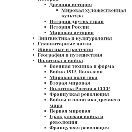
Древняя история
Мировая художественная
культура
История других стран
История России
Мировая история
Лингвистика и культурология
Гуманитарные науки
Животные и растения
География и путешествия
Политика и война
Военная техника и форма
Война 1812. Наполеон
Мировая политика
Вторая мировая
Политика Россия и СССР
Французкая революция
Войны и политика древнего
мира
Первая мировая
Гражданская война и
революция
Французкая революция