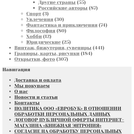
55
товара
Другие страны
55
товаров
87
Российские авторы
87
3
товаров
Спорт
3
товара
30
Увлечения
30
товаров
74
Фантастика и приключения
74
80
товара
Философия
80
12
товаров
Хобби
12
товаров
25
Юридические
25
товаров
441
Винтаж, бижутерия, сувениры
441
184
товар
Гравюры, карты, рисунки
184
307
товара
Открытки, фото
307
товаров
Навигация
Доставка и оплата
Мы покупаем
О нас
Новости и статьи
Контакты
ПОЛИТИКА ООО «ЕВРОБУК» В ОТНОШЕНИИ
ОБРАБОТКИ ПЕРСОНАЛЬНЫХ ДАННЫХ
ДОГОВОР ПУБЛИЧНОЙ ОФЕРТЫ ИНТЕРНЕТ-
МАГАЗИНА «КНИЖНАЯ ЭНТРОПИЯ»
СОГЛАСИЕ НА ОБРАБОТКУ ПЕРСОНАЛЬНЫХ