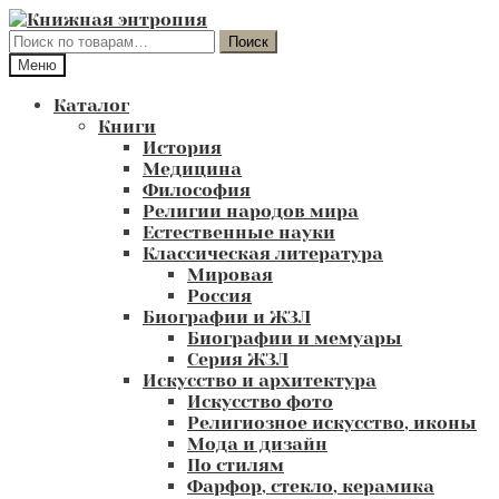
Перейти
Перейти
к
к
Искать:
Поиск
навигации
содержимому
Меню
Каталог
Книги
История
Медицина
Философия
Религии народов мира
Естественные науки
Классическая литература
Мировая
Россия
Биографии и ЖЗЛ
Биографии и мемуары
Серия ЖЗЛ
Искусство и архитектура
Искусство фото
Религиозное искусство, иконы
Мода и дизайн
По стилям
Фарфор, стекло, керамика