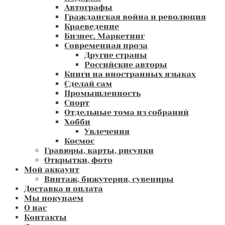
Автографы
Гражданская война и революция
Краеведение
Бизнес. Маркетинг
Современная проза
Другие страны
Российские авторы
Книги на иностранных языках
Сделай сам
Промышленность
Спорт
Отдельные тома из собраний
Хобби
Увлечения
Космос
Гравюры, карты, рисунки
Открытки, фото
Мой аккаунт
Винтаж, бижутерия, сувениры
Доставка и оплата
Мы покупаем
О нас
Контакты