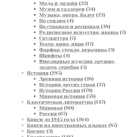
товара
22
Мода и дизайн
22
товара
34
Музеи и галлереи
34
товара
23
Музыка, опера, балет
23
4
товара
По стилям
4
товара
38
По странам и регионам
38
товаров
7
Религиозное искусство, иконы
7
7
това
Скульптура
7
товаров
17
Театр, кино, цирк
17
товаров
3
Фарфор, стекло, керамика
3
4
товара
Шрифты
4
товара
Ювелирные изделия, оружие,
5
золото, серебро
5
295
товаров
История
295
товаров
26
Древняя история
26
товаров
37
История других стран
37
179
товаров
История России
179
товаров
58
Мировая история
58
товаров
147
Классическая литература
147
80
товаров
Мировая
80
67
товаров
Россия
67
товаров
264
Книги до 1945 года
264
товара
87
Книги на иностранных языках
87
3
товаров
Космос
3
товара
146
Краеведение
146