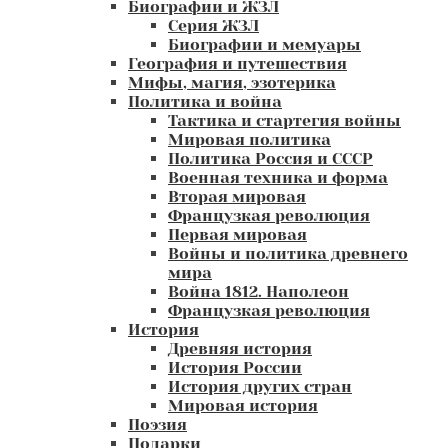
Биографии и ЖЗЛ
Серия ЖЗЛ
Биографии и мемуары
География и путешествия
Мифы, магия, эзотерика
Политика и война
Тактика и стартегия войны
Мировая политика
Политика Россия и СССР
Военная техника и форма
Вторая мировая
Французкая революция
Первая мировая
Войны и политика древнего
мира
Война 1812. Наполеон
Французкая революция
История
Древняя история
История России
История других стран
Мировая история
Поэзия
Подарки