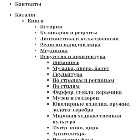
Контакты
Каталог
Книги
История
Кулинария и рецепты
Лингвистика и культурология
Религии народов мира
Медицина
Искусство и архитектура
Живопись
Музыка, опера, балет
Скульптура
По странам и регионам
По стилям
Фарфор, стекло, керамика
Музеи и галлереи
Ювелирные изделия, оружие,
золото, серебро
Мировая художественная
культура
Театр, кино, цирк
Архитектура
Искусство фото