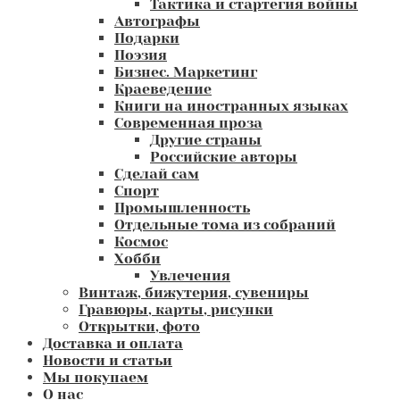
Тактика и стартегия войны
Автографы
Подарки
Поэзия
Бизнес. Маркетинг
Краеведение
Книги на иностранных языках
Современная проза
Другие страны
Российские авторы
Сделай сам
Спорт
Промышленность
Отдельные тома из собраний
Космос
Хобби
Увлечения
Винтаж, бижутерия, сувениры
Гравюры, карты, рисунки
Открытки, фото
Доставка и оплата
Новости и статьи
Мы покупаем
О нас