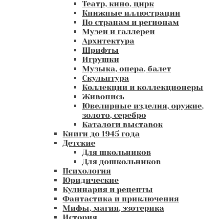
Театр, кино, цирк
Книжные иллюстрации
По странам и регионам
Музеи и галлереи
Архитектура
Шрифты
Игрушки
Музыка, опера, балет
Скульптура
Коллекции и коллекционеры
Живопись
Ювелирные изделия, оружие,
золото, серебро
Каталоги выставок
Книги до 1945 года
Детские
Для школьников
Для дошкольников
Психология
Юридические
Кулинария и рецепты
Фантастика и приключения
Мифы, магия, эзотерика
История