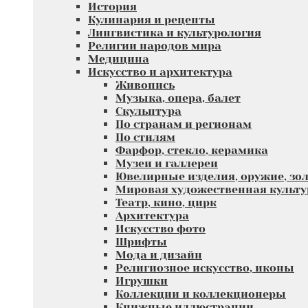
История
Кулинария и рецепты
Лингвистика и культурология
Религии народов мира
Медицина
Искусство и архитектура
Живопись
Музыка, опера, балет
Скульптура
По странам и регионам
По стилям
Фарфор, стекло, керамика
Музеи и галлереи
Ювелирные изделия, оружие, зол
Мировая художественная культу
Театр, кино, цирк
Архитектура
Искусство фото
Шрифты
Мода и дизайн
Религиозное искусство, иконы
Игрушки
Коллекции и коллекционеры
Книжные иллюстрации