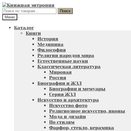
Перейти
Перейти
к
к
Искать:
Поиск
навигации
содержимому
Меню
Каталог
Книги
История
Медицина
Философия
Религии народов мира
Естественные науки
Классическая литература
Мировая
Россия
Биографии и ЖЗЛ
Биографии и мемуары
Серия ЖЗЛ
Искусство и архитектура
Искусство фото
Религиозное искусство, иконы
Мода и дизайн
По стилям
Фарфор, стекло, керамика