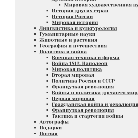
Мировая художественная к
История других стран
История России
Мировая история
Лингвистика и культурология
Гуманитарные науки
Животные и растения
География и путешествия
Политика и война
Военная техника и форма
Война 1812. Наполеон
Мировая политика
Вторая мировая
Политика Россия и СССР
Французкая революция
Войны и политика древнего мир
Первая мировая
Гражданская война и революци
Французкая революция
Тактика и стартегия войны
Автографы
Подарки
Поэзия