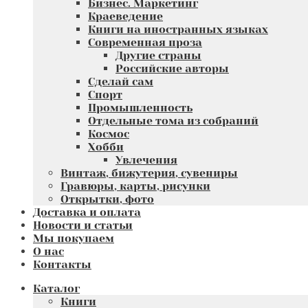
Бизнес. Маркетинг
Краеведение
Книги на иностранных языках
Современная проза
Другие страны
Российские авторы
Сделай сам
Спорт
Промышленность
Отдельные тома из собраний
Космос
Хобби
Увлечения
Винтаж, бижутерия, сувениры
Гравюры, карты, рисунки
Открытки, фото
Доставка и оплата
Новости и статьи
Мы покупаем
О нас
Контакты
Каталог
Книги