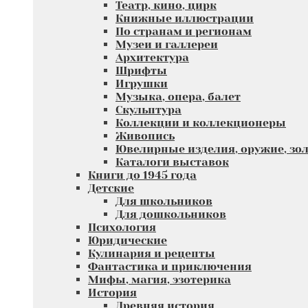
Театр, кино, цирк
Книжные иллюстрации
По странам и регионам
Музеи и галлереи
Архитектура
Шрифты
Игрушки
Музыка, опера, балет
Скульптура
Коллекции и коллекционеры
Живопись
Ювелирные изделия, оружие, зол
Каталоги выставок
Книги до 1945 года
Детские
Для школьников
Для дошкольников
Психология
Юридические
Кулинария и рецепты
Фантастика и приключения
Мифы, магия, эзотерика
История
Древняя история