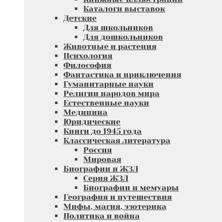
Каталоги выставок
Детские
Для школьников
Для дошкольников
Животные и растения
Психология
Философия
Фантастика и приключения
Гуманитарные науки
Религии народов мира
Естественные науки
Медицина
Юридические
Книги до 1945 года
Классическая литература
Россия
Мировая
Биографии и ЖЗЛ
Серия ЖЗЛ
Биографии и мемуары
География и путешествия
Мифы, магия, эзотерика
Политика и война