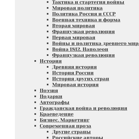
Тактика и стартегия войны
Мировая политика
Политика Россия и СССР
Военная техника и форма
Вторая мировая
Французкая революция
Первая мировая
Войны и политика древнего мир
Война 1812. Наполеон
Французкая революция
История
Древняя история
История России
История других стран
Мировая история
Поэзия
Подарки
Автографы
Гражданская война и революция
Краеведение
Бизнес. Маркетинг
Современная проза
Другие страны
Российские авторы