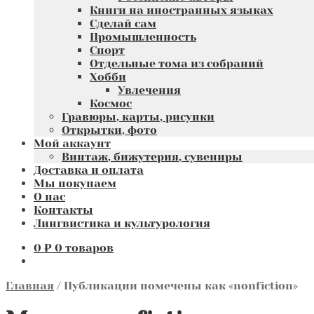
Книги на иностранных языках
Сделай сам
Промышленность
Спорт
Отдельные тома из собраний
Хобби
Увлечения
Космос
Гравюры, карты, рисунки
Открытки, фото
Мой аккаунт
Винтаж, бижутерия, сувениры
Доставка и оплата
Мы покупаем
О нас
Контакты
Лингвистика и культурология
0
₽
0 товаров
Главная
/
Публикации помечены как «nonfiction»