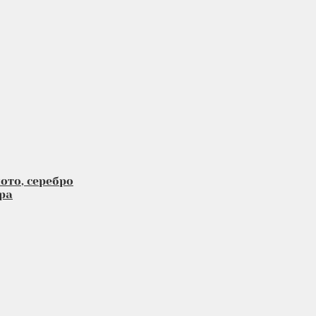
ото, серебро
ра