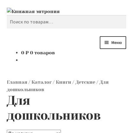
Поиск
Перейти
Перейти
к
к
Искать:
навигации
содержимому
Меню
0
₽
0 товаров
Каталог
Мой аккаунт
Главная
/
Каталог
/
Книги
/
Детские
/
Для
Доставка и оплата
дошкольников
Для
Мы покупаем
дошкольников
О нас