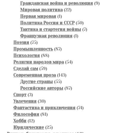
товаров
9
Гражданская война и революция
9
22
товаров
Мировая политика
22
1
товара
Первая мировая
1
товар
50
Политика Россия и СССР
50
товаров
7
Тактика и стартегия войны
7
1
товаров
Французкая революция
1
75
товар
Поэзия
75
товаров
87
Промышленность
87
88
товаров
Психология
88
товаров
54
Религии народов мира
54
59
товара
Сделай сам
59
товаров
143
Современная проза
143
55
товара
Другие страны
55
товаров
87
Российские авторы
87
3
товаров
Спорт
3
товара
30
Увлечения
30
товаров
74
Фантастика и приключения
74
81
товара
Философия
81
12
товар
Хобби
12
товаров
25
Юридические
25