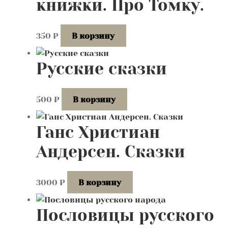
ĸнижĸи. Про Томĸу.
350
₽
В корзину
Русские сказки
500
₽
В корзину
Ганс Христиан
Андерсен. Сказки
3000
₽
В корзину
Пословицы русского