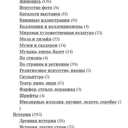
136
товар
Живопись
136
товаров
8
Искусство фото
8
товаров
11
Каталоги выставок
11
товаров
11
Книжные иллюстрации
11
товаров
4
Коллекции и коллекционеры
4
товара
33
Мировая художественная культура
33
22
товара
Мода и дизайн
22
товара
34
Музеи и галлереи
34
товара
24
Музыка, опера, балет
24
4
товара
По стилям
4
товара
38
По странам и регионам
38
товаров
7
Религиозное искусство, иконы
7
7
товаров
Скульптура
7
товаров
17
Театр, кино, цирк
17
товаров
3
Фарфор, стекло, керамика
3
4
товара
Шрифты
4
товара
Ювелирные изделия, оружие, золото, серебро
5
5
товаров
295
История
295
товаров
26
Древняя история
26
товаров
37
История других стран
37