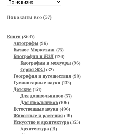
Сортировка:
Показаны все (57)
самые
недавние
8647
Книги
8647
товаров
96
Автографы
96
товаров
75
Бизнес. Маркетинг
75
товаров
126
Биографии и ЖЗЛ
126
товаров
96
Биографии и мемуары
96
32
товаров
Серия ЖЗЛ
32
товара
99
География и путешествия
99
132
товаров
Гуманитарные науки
132
151
товара
Детские
151
товар
57
Для дошкольников
57
106
товаров
Для школьников
106
товаров
496
Естественные науки
496
товаров
49
Животные и растения
49
товаров
355
Искусство и архитектура
355
21
товаров
Архитектура
21