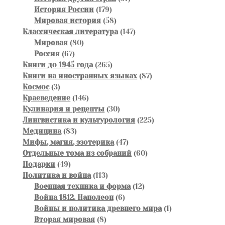
179
товаров
История России
179
товаров
58
Мировая история
58
товаров
147
Классическая литература
147
80
товаров
Мировая
80
67
товаров
Россия
67
товаров
265
Книги до 1945 года
265
товаров
87
Книги на иностранных языках
87
3
товаров
Космос
3
товара
146
Краеведение
146
товаров
30
Кулинария и рецепты
30
товаров
225
Лингвистика и культурология
225
83
товаров
Медицина
83
товара
47
Мифы, магия, эзотерика
47
товаров
60
Отдельные тома из собраний
60
49
товаров
Подарки
49
товаров
113
Политика и война
113
товаров
12
Военная техника и форма
12
6
товаров
Война 1812. Наполеон
6
товаров
1
Войны и политика древнего мира
1
8
товар
Вторая мировая
8