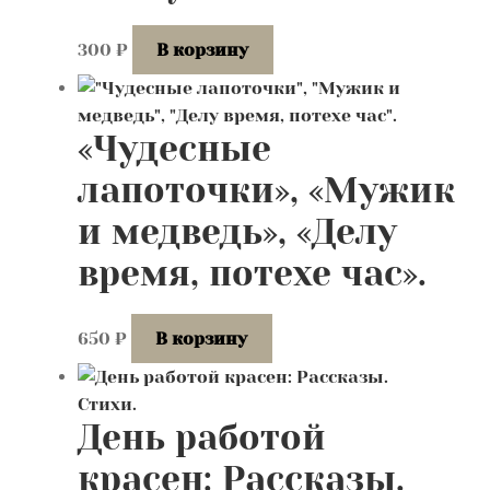
300
₽
В корзину
«Чудесные
лапоточки», «Мужик
и медведь», «Делу
время, потехе час».
650
₽
В корзину
День работой
красен: Рассказы.