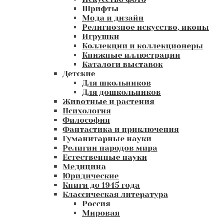
Шрифты
Мода и дизайн
Религиозное искусство, иконы
Игрушки
Коллекции и коллекционеры
Книжные иллюстрации
Каталоги выставок
Детские
Для школьников
Для дошкольников
Животные и растения
Психология
Философия
Фантастика и приключения
Гуманитарные науки
Религии народов мира
Естественные науки
Медицина
Юридические
Книги до 1945 года
Классическая литература
Россия
Мировая