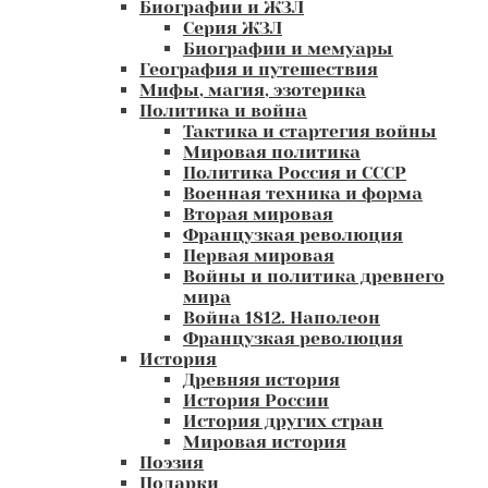
Биографии и ЖЗЛ
Серия ЖЗЛ
Биографии и мемуары
География и путешествия
Мифы, магия, эзотерика
Политика и война
Тактика и стартегия войны
Мировая политика
Политика Россия и СССР
Военная техника и форма
Вторая мировая
Французкая революция
Первая мировая
Войны и политика древнего
мира
Война 1812. Наполеон
Французкая революция
История
Древняя история
История России
История других стран
Мировая история
Поэзия
Подарки