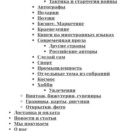
Тактика и стартегия войны
Автографы
Подарки
Поэзия
Бизнес. Маркетинг
Краеведение
Книги на иностранных языках
Современная проза
Другие страны
Российские авторы
Сделай сам
Спорт
Промышленность
Отдельные тома из собраний
Космос
Хобби
Увлечения
Винтаж, бижутерия, сувениры
Гравюры, карты, рисунки
Открытки, фото
Доставка и оплата
Новости и статьи
Мы покупаем
О нас