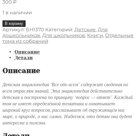
300
₽
1 в наличии
Количество
В корзину
товара
Артикул:
БН1370
Категорий:
Детские
,
Для
Все
дошкольников
,
Для школьников
,
Книги
,
Отдельные
обо
тома из собраний
всем.
Популярная
Описание
энциклопедия
Детали
для
детей.
Описание
Том7
Детская энциклопедия ‘Все обо всем’ содержит сведения по
всем отраслям знаний. Эта энциклопедия действительно
детская и построена по принципу ‘вопрос — ответ’. Каждый
том не имеет определённой тематики и охватывает
широкий круг вопросов, рассказывает об окружающем нас
мире, о природе, о нас самих. Надеемся, что детям она будет
интересна и полезна.
Детали