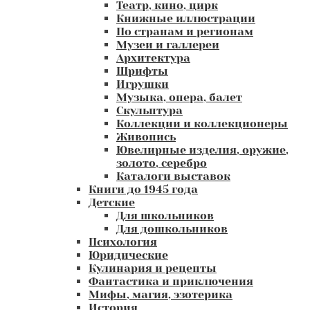
Театр, кино, цирк
Книжные иллюстрации
По странам и регионам
Музеи и галлереи
Архитектура
Шрифты
Игрушки
Музыка, опера, балет
Скульптура
Коллекции и коллекционеры
Живопись
Ювелирные изделия, оружие,
золото, серебро
Каталоги выставок
Книги до 1945 года
Детские
Для школьников
Для дошкольников
Психология
Юридические
Кулинария и рецепты
Фантастика и приключения
Мифы, магия, эзотерика
История