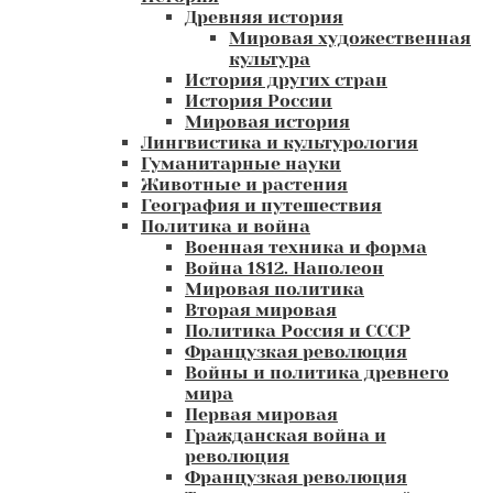
Древняя история
Мировая художественная
культура
История других стран
История России
Мировая история
Лингвистика и культурология
Гуманитарные науки
Животные и растения
География и путешествия
Политика и война
Военная техника и форма
Война 1812. Наполеон
Мировая политика
Вторая мировая
Политика Россия и СССР
Французкая революция
Войны и политика древнего
мира
Первая мировая
Гражданская война и
революция
Французкая революция