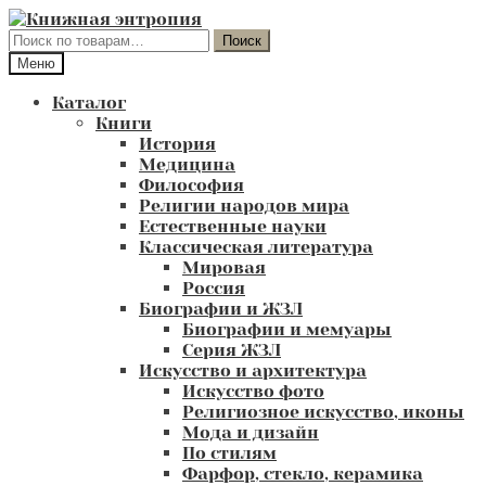
Перейти
Перейти
к
к
Искать:
Поиск
навигации
содержимому
Меню
Каталог
Книги
История
Медицина
Философия
Религии народов мира
Естественные науки
Классическая литература
Мировая
Россия
Биографии и ЖЗЛ
Биографии и мемуары
Серия ЖЗЛ
Искусство и архитектура
Искусство фото
Религиозное искусство, иконы
Мода и дизайн
По стилям
Фарфор, стекло, керамика