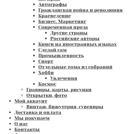
Автографы
Гражданская война и революция
Краеведение
Бизнес. Маркетинг
Современная проза
Другие страны
Российские авторы
Книги на иностранных языках
Сделай сам
Промышленность
Спорт
Отдельные тома из собраний
Хобби
Увлечения
Космос
Гравюры, карты, рисунки
Открытки, фото
Мой аккаунт
Винтаж, бижутерия, сувениры
Доставка и оплата
Мы покупаем
О нас
Контакты