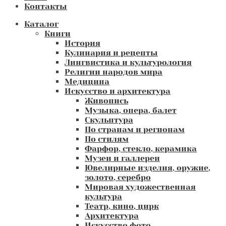
Контакты
Каталог
Книги
История
Кулинария и рецепты
Лингвистика и культурология
Религии народов мира
Медицина
Искусство и архитектура
Живопись
Музыка, опера, балет
Скульптура
По странам и регионам
По стилям
Фарфор, стекло, керамика
Музеи и галлереи
Ювелирные изделия, оружие,
золото, серебро
Мировая художественная
культура
Театр, кино, цирк
Архитектура
Искусство фото