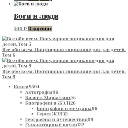
Боги и люди
500
₽
В корзину
Все обо всем. Популярная энциклопедия для детей.
Том 6
Все обо всем. Популярная энциклопедия для детей.
Том 9
8594
Книги
8594
товара
96
Автографы
96
товаров
75
Бизнес. Маркетинг
75
товаров
126
Биографии и ЖЗЛ
126
товаров
96
Биографии и мемуары
96
32
товаров
Серия ЖЗЛ
32
товара
99
География и путешествия
99
132
товаров
Гуманитарные науки
132