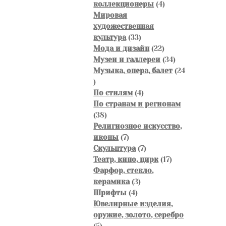
4
коллекционеры
4
товара
Мировая
художественная
33
культура
33
товара
22
Мода и дизайн
22
товара
34
Музеи и галлереи
34
товара
Музыка, опера, балет
24
24
товара
4
По стилям
4
товара
По странам и регионам
38
38
товаров
Религиозное искусство,
7
иконы
7
товаров
7
Скульптура
7
товаров
17
Театр, кино, цирк
17
товаров
Фарфор, стекло,
3
керамика
3
4
товара
Шрифты
4
товара
Ювелирные изделия,
оружие, золото, серебро
5
5