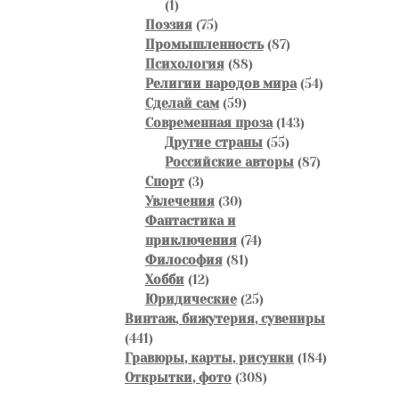
1
1
товар
75
Поэзия
75
товаров
87
Промышленность
87
88
товаров
Психология
88
товаров
54
Религии народов мира
54
59
товара
Сделай сам
59
товаров
143
Современная проза
143
55
товара
Другие страны
55
товаров
87
Российские авторы
87
3
товаров
Спорт
3
товара
30
Увлечения
30
товаров
Фантастика и
74
приключения
74
81
товара
Философия
81
12
товар
Хобби
12
товаров
25
Юридические
25
товаров
Винтаж, бижутерия, сувениры
441
441
товар
184
Гравюры, карты, рисунки
184
308
товара
Открытки, фото
308
товаров