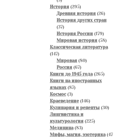
товаров
295
История
295
товаров
26
Древняя история
26
товаров
История других стран
37
37
товаров
179
История России
179
товаров
58
Мировая история
58
товаров
Классическая литература
147
147
товаров
80
Мировая
80
67
товаров
Россия
67
товаров
265
Книги до 1945 года
265
товаров
Книги на иностранных
87
языках
87
3
товаров
Космос
3
товара
146
Краеведение
146
товаров
30
Кулинария и рецепты
30
товаров
Лингвистика и
225
культурология
225
83
товаров
Медицина
83
товара
Мифы, магия, эзотерика
47