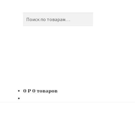
Поиск
Искать:
0
₽
0 товаров