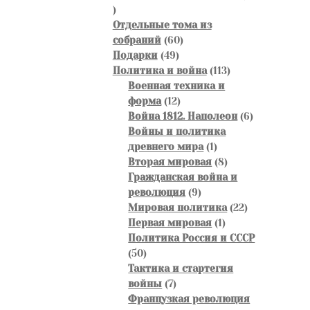
47
товаров
Отдельные тома из
60
собраний
60
49
товаров
Подарки
49
товаров
113
Политика и война
113
товаров
Военная техника и
12
форма
12
товаров
6
Война 1812. Наполеон
6
товаров
Войны и политика
1
древнего мира
1
товар
8
Вторая мировая
8
товаров
Гражданская война и
9
революция
9
товаров
22
Мировая политика
22
1
товара
Первая мировая
1
товар
Политика Россия и СССР
50
50
товаров
Тактика и стартегия
7
войны
7
товаров
Французкая революция