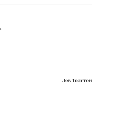
.
Следующая
Лев Толстой
запись: