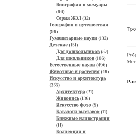
товаров
Биографии и мемуары
96
96
товаров
32
Серия ЖЗЛ
32
товара
География и путешествия
Тро
99
99
товаров
132
Гуманитарные науки
132
151
товара
Детские
151
товар
57
Для дошкольников
57
Руб
106
товаров
Для школьников
106
Ме
товаров
496
Естественные науки
496
товаров
49
Животные и растения
49
товаров
Искусство и архитектура
Н
Пр
Рас
355
355
зап
товаров
21
п
Архитектура
21
136
товар
Живопись
136
з
товаров
8
Искусство фото
8
товаров
11
Каталоги выставок
11
товаров
Книжные иллюстрации
11
11
товаров
Коллекции и