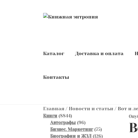
Перейти
Перейти
к
к
навигации
содержимому
Каталог
Доставка и оплата
Н
Контакты
Главная
/
Новости и статьи
/
Вот и л
8844
Книги
8844
Опу
товара
96
Автографы
96
В
товаров
75
Бизнес. Маркетинг
75
товаров
126
Биографии и ЖЗЛ
126