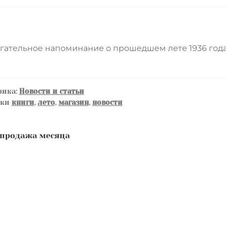
гательное напоминание о прошедшем лете 1936 года
рика:
Новости и статьи
тки
книги
,
лето
,
магазин
,
новости
авигация
едыдущая
продажа месяца
ись:
о
аписям