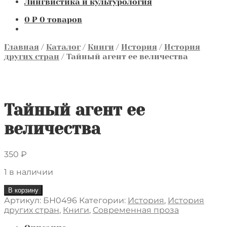
Лингвистика и культурология
0
₽
0 товаров
Главная
/
Каталог
/
Книги
/
История
/
История
других стран
/
Тайный агент ее величества
Тайный агент ее
величества
350
₽
1 в наличии
Количество
В корзину
товара
Артикул:
БН0496
Категории:
История
,
История
Тайный
других стран
,
Книги
,
Современная проза
агент