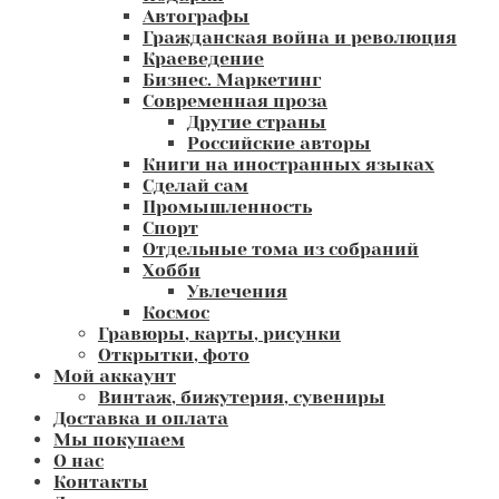
Автографы
Гражданская война и революция
Краеведение
Бизнес. Маркетинг
Современная проза
Другие страны
Российские авторы
Книги на иностранных языках
Сделай сам
Промышленность
Спорт
Отдельные тома из собраний
Хобби
Увлечения
Космос
Гравюры, карты, рисунки
Открытки, фото
Мой аккаунт
Винтаж, бижутерия, сувениры
Доставка и оплата
Мы покупаем
О нас
Контакты