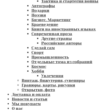
Тактика и стартегия войны
Автографы
Подарки
Поэзия
Бизнес. Маркетинг
Краеведение
Книги на иностранных языках
Современная проза
Другие страны
Российские авторы
Сделай сам
Спорт
Промышленность
Отдельные тома из собраний
Космос
Хобби
Увлечения
Винтаж, бижутерия, сувениры
Гравюры, карты, рисунки
Открытки, фото
Доставка и оплата
Новости и статьи
Мы покупаем
О нас