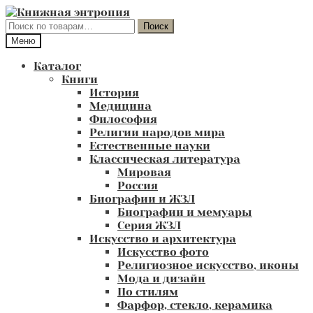
Перейти
Перейти
к
к
Искать:
Поиск
навигации
содержимому
Меню
Каталог
Книги
История
Медицина
Философия
Религии народов мира
Естественные науки
Классическая литература
Мировая
Россия
Биографии и ЖЗЛ
Биографии и мемуары
Серия ЖЗЛ
Искусство и архитектура
Искусство фото
Религиозное искусство, иконы
Мода и дизайн
По стилям
Фарфор, стекло, керамика