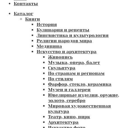
Контакты
Каталог
Книги
История
Кулинария и рецепты
Лингвистика и культурология
Религии народов мира
Медицина
Искусство и архитектура
Живопись
Музыка, опера, балет
Скульптура
По странам и регионам
По стилям
Фарфор, стекло, керамика
Музеи и галлереи
Ювелирные изделия, оружие,
золото, серебро
Мировая художественная
культура
Театр, кино, цирк
Архитектура
Искусство фото