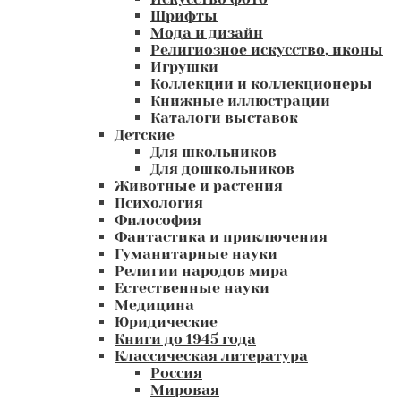
Шрифты
Мода и дизайн
Религиозное искусство, иконы
Игрушки
Коллекции и коллекционеры
Книжные иллюстрации
Каталоги выставок
Детские
Для школьников
Для дошкольников
Животные и растения
Психология
Философия
Фантастика и приключения
Гуманитарные науки
Религии народов мира
Естественные науки
Медицина
Юридические
Книги до 1945 года
Классическая литература
Россия
Мировая