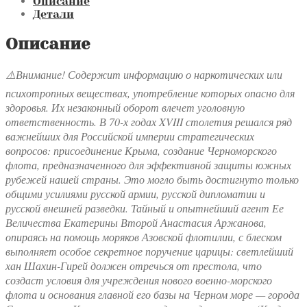
ее
Описание
величества
Детали
Описание
⚠️Внимание! Содержит информацию о наркотических или
психотропных веществах, употребление которых опасно для
здоровья. Их незаконный оборот влечет уголовную
ответственность. В 70-х годах XVIII столетия решался ряд
важнейших для Российской империи стратегических
вопросов: присоединение Крыма, создание Черноморского
флота, предназначенного для эффективной защиты южных
рубежей нашей страны. Это могло быть достигнуто только
общими усилиями русской армии, русской дипломатии и
русской внешней разведки. Тайный и опытнейший агент Ее
Величества Екатерины Второй Анастасия Аржанова,
опираясь на помощь моряков Азовской флотилии, с блеском
выполняет особое секретное поручение царицы: светлейший
хан Шахин-Гирей должен отречься от престола, что
создаст условия для учреждения нового военно-морского
флота и основания главной его базы на Черном море — города