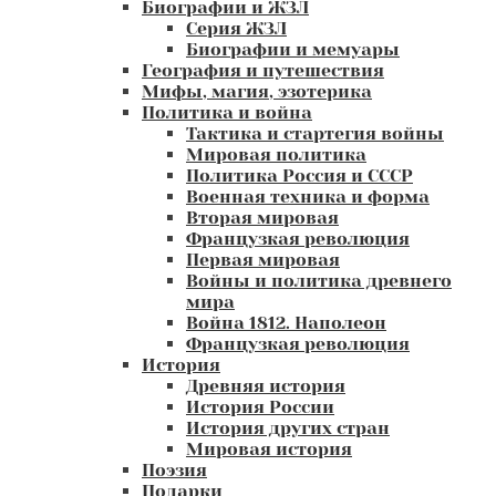
Биографии и ЖЗЛ
Серия ЖЗЛ
Биографии и мемуары
География и путешествия
Мифы, магия, эзотерика
Политика и война
Тактика и стартегия войны
Мировая политика
Политика Россия и СССР
Военная техника и форма
Вторая мировая
Французкая революция
Первая мировая
Войны и политика древнего
мира
Война 1812. Наполеон
Французкая революция
История
Древняя история
История России
История других стран
Мировая история
Поэзия
Подарки