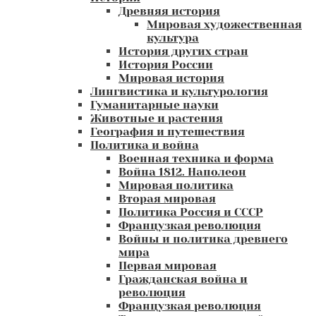
Древняя история
Мировая художественная
культура
История других стран
История России
Мировая история
Лингвистика и культурология
Гуманитарные науки
Животные и растения
География и путешествия
Политика и война
Военная техника и форма
Война 1812. Наполеон
Мировая политика
Вторая мировая
Политика Россия и СССР
Французкая революция
Войны и политика древнего
мира
Первая мировая
Гражданская война и
революция
Французкая революция