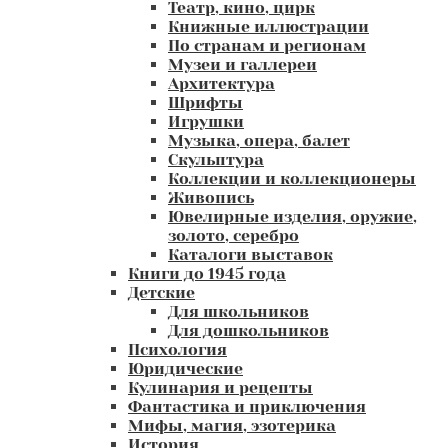
Театр, кино, цирк
Книжные иллюстрации
По странам и регионам
Музеи и галлереи
Архитектура
Шрифты
Игрушки
Музыка, опера, балет
Скульптура
Коллекции и коллекционеры
Живопись
Ювелирные изделия, оружие,
золото, серебро
Каталоги выставок
Книги до 1945 года
Детские
Для школьников
Для дошкольников
Психология
Юридические
Кулинария и рецепты
Фантастика и приключения
Мифы, магия, эзотерика
История