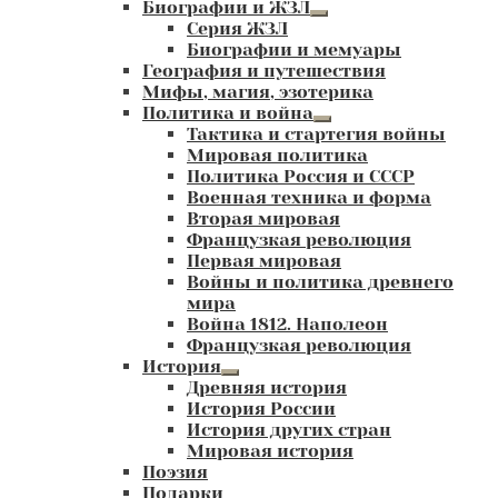
Биографии и ЖЗЛ
Развернутое
Серия ЖЗЛ
вложенное
Биографии и мемуары
меню
География и путешествия
Мифы, магия, эзотерика
Политика и война
Развернутое
Тактика и стартегия войны
вложенное
Мировая политика
меню
Политика Россия и СССР
Военная техника и форма
Вторая мировая
Французкая революция
Первая мировая
Войны и политика древнего
мира
Война 1812. Наполеон
Французкая революция
История
Развернутое
Древняя история
вложенное
История России
меню
История других стран
Мировая история
Поэзия
Подарки