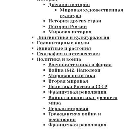
Древняя история
Мировая художественная
культура
История других стран
История России
Мировая история
Лингвистика и культурология
Гуманитарные науки
Животные и растения
География и путешествия
Политика и война
Военная техника и форма
Война 1812. Наполеон
Мировая политика
Вторая мировая
Политика Россия и СССР
Французкая революция
Войны и политика древнего
мира
Первая мировая
Гражданская война и
революция
Французкая революция