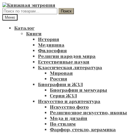
Перейти
Перейти
к
к
Искать:
Поиск
навигации
содержимому
Меню
Каталог
Книги
История
Медицина
Философия
Религии народов мира
Естественные науки
Классическая литература
Мировая
Россия
Биографии и ЖЗЛ
Биографии и мемуары
Серия ЖЗЛ
Искусство и архитектура
Искусство фото
Религиозное искусство, иконы
Мода и дизайн
По стилям
Фарфор, стекло, керамика