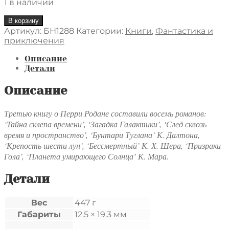
1 в наличии
Количество
В корзину
товара
Артикул:
БН1288
Категории:
Книги
,
Фантастика и
Перри
приключения
Родан.
В
Описание
трех
Детали
книгах.
Книга
Описание
3.
Бессмертный
Третью книгу о Перри Родане составили восемь романов:
‘Тайна склепа времени’, ‘Загадка Галактики’, ‘След сквозь
время и пространство’, ‘Бунтари Туглана’ К. Далтона,
‘Крепость шести лун’, ‘Бессмертный’ К. Х. Шера, ‘Призраки
Гола’, ‘Планета умирающего Солнца’ К. Мара.
Детали
Вес
447 г
Габариты
12.5 × 19.3 мм