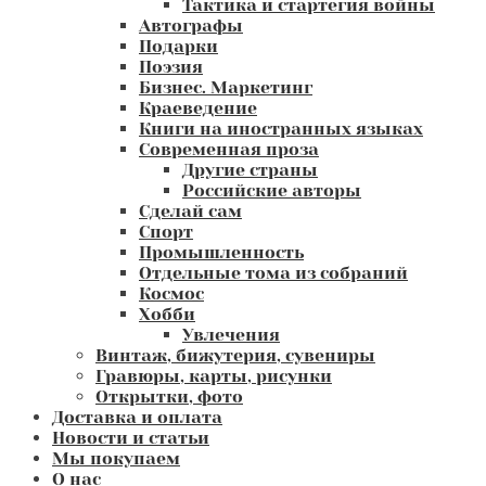
Тактика и стартегия войны
Автографы
Подарки
Поэзия
Бизнес. Маркетинг
Краеведение
Книги на иностранных языках
Современная проза
Другие страны
Российские авторы
Сделай сам
Спорт
Промышленность
Отдельные тома из собраний
Космос
Хобби
Увлечения
Винтаж, бижутерия, сувениры
Гравюры, карты, рисунки
Открытки, фото
Доставка и оплата
Новости и статьи
Мы покупаем
О нас