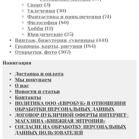
3
товаров
Спорт
3
товара
30
Увлечения
30
товаров
74
Фантастика и приключения
74
80
товара
Философия
80
12
товаров
Хобби
12
товаров
25
Юридические
25
товаров
441
Винтаж, бижутерия, сувениры
441
184
товар
Гравюры, карты, рисунки
184
307
товара
Открытки, фото
307
товаров
Навигация
Доставка и оплата
Мы покупаем
О нас
Новости и статьи
Контакты
ПОЛИТИКА ООО «ЕВРОБУК» В ОТНОШЕНИИ
ОБРАБОТКИ ПЕРСОНАЛЬНЫХ ДАННЫХ
ДОГОВОР ПУБЛИЧНОЙ ОФЕРТЫ ИНТЕРНЕТ-
МАГАЗИНА «КНИЖНАЯ ЭНТРОПИЯ»
СОГЛАСИЕ НА ОБРАБОТКУ ПЕРСОНАЛЬНЫХ
ДАННЫХ ПОЛЬЗОВАТЕЛЕЙ