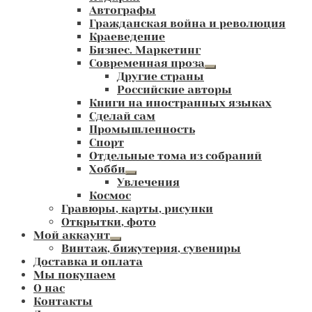
Автографы
Гражданская война и революция
Краеведение
Бизнес. Маркетинг
Современная проза
Развернутое
Другие страны
вложенное
Российские авторы
меню
Книги на иностранных языках
Сделай сам
Промышленность
Спорт
Отдельные тома из собраний
Хобби
Развернутое
Увлечения
вложенное
Космос
меню
Гравюры, карты, рисунки
Открытки, фото
Мой аккаунт
Развернутое
Винтаж, бижутерия, сувениры
вложенное
Доставка и оплата
меню
Мы покупаем
О нас
Контакты