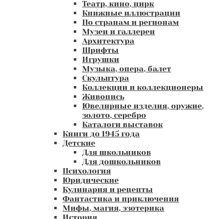
Театр, кино, цирк
Книжные иллюстрации
По странам и регионам
Музеи и галлереи
Архитектура
Шрифты
Игрушки
Музыка, опера, балет
Скульптура
Коллекции и коллекционеры
Живопись
Ювелирные изделия, оружие,
золото, серебро
Каталоги выставок
Книги до 1945 года
Детские
Для школьников
Для дошкольников
Психология
Юридические
Кулинария и рецепты
Фантастика и приключения
Мифы, магия, эзотерика
История