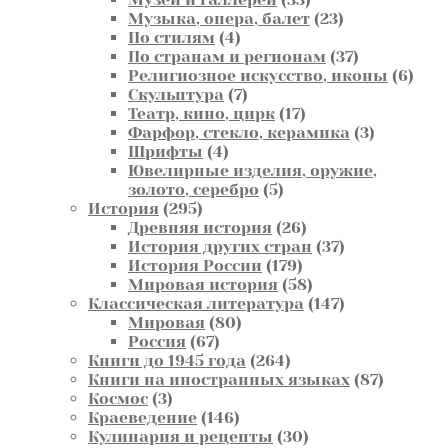
товара
23
Музыка, опера, балет
23
4
товара
По стилям
4
товара
37
По странам и регионам
37
товаров
6
Религиозное искусство, иконы
6
7
това
Скульптура
7
товаров
17
Театр, кино, цирк
17
товаров
3
Фарфор, стекло, керамика
3
4
товара
Шрифты
4
товара
Ювелирные изделия, оружие,
5
золото, серебро
5
295
товаров
История
295
товаров
26
Древняя история
26
товаров
37
История других стран
37
179
товаров
История России
179
товаров
58
Мировая история
58
товаров
147
Классическая литература
147
80
товаров
Мировая
80
67
товаров
Россия
67
товаров
264
Книги до 1945 года
264
товара
87
Книги на иностранных языках
87
3
товаров
Космос
3
товара
146
Краеведение
146
товаров
30
Кулинария и рецепты
30