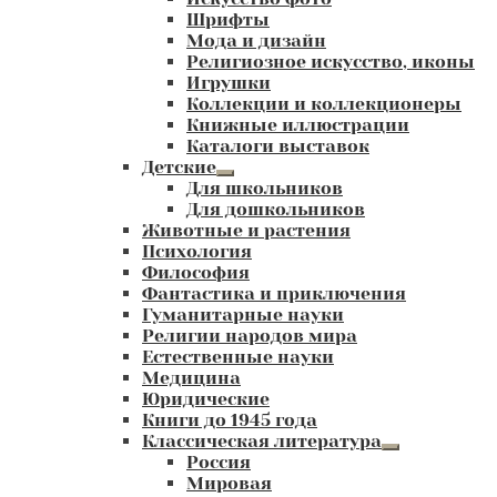
Шрифты
Мода и дизайн
Религиозное искусство, иконы
Игрушки
Коллекции и коллекционеры
Книжные иллюстрации
Каталоги выставок
Детские
Развернутое
Для школьников
вложенное
Для дошкольников
меню
Животные и растения
Психология
Философия
Фантастика и приключения
Гуманитарные науки
Религии народов мира
Естественные науки
Медицина
Юридические
Книги до 1945 года
Классическая литература
Развернутое
Россия
вложенное
Мировая
меню