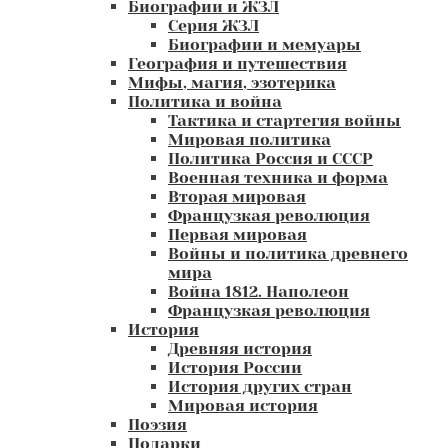
Биографии и ЖЗЛ
Серия ЖЗЛ
Биографии и мемуары
География и путешествия
Мифы, магия, эзотерика
Политика и война
Тактика и стартегия войны
Мировая политика
Политика Россия и СССР
Военная техника и форма
Вторая мировая
Французкая революция
Первая мировая
Войны и политика древнего
мира
Война 1812. Наполеон
Французкая революция
История
Древняя история
История России
История других стран
Мировая история
Поэзия
Подарки