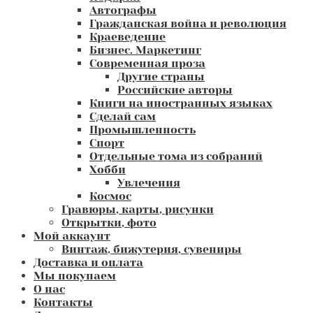
Автографы
Гражданская война и революция
Краеведение
Бизнес. Маркетинг
Современная проза
Другие страны
Российские авторы
Книги на иностранных языках
Сделай сам
Промышленность
Спорт
Отдельные тома из собраний
Хобби
Увлечения
Космос
Гравюры, карты, рисунки
Открытки, фото
Мой аккаунт
Винтаж, бижутерия, сувениры
Доставка и оплата
Мы покупаем
О нас
Контакты