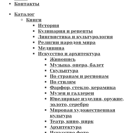
Контакты
Каталог
Книги
История
Кулинария и рецепты
Лингвистика и культурология
Религии народов мира
Медицина
Искусство и архитектура
Живопись
Музыка, опера, балет
Скульптура
По странам и регионам
По стилям
Фарфор, стекло, керамика
Музеи и галлереи
Ювелирные изделия, оружие,
золото, серебро
Мировая художественная
культура
Театр, кино, цирк
Архитектура
Искусство фото