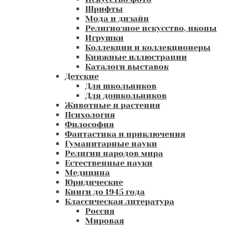
Шрифты
Мода и дизайн
Религиозное искусство, иконы
Игрушки
Коллекции и коллекционеры
Книжные иллюстрации
Каталоги выставок
Детские
Для школьников
Для дошкольников
Животные и растения
Психология
Философия
Фантастика и приключения
Гуманитарные науки
Религии народов мира
Естественные науки
Медицина
Юридические
Книги до 1945 года
Классическая литература
Россия
Мировая