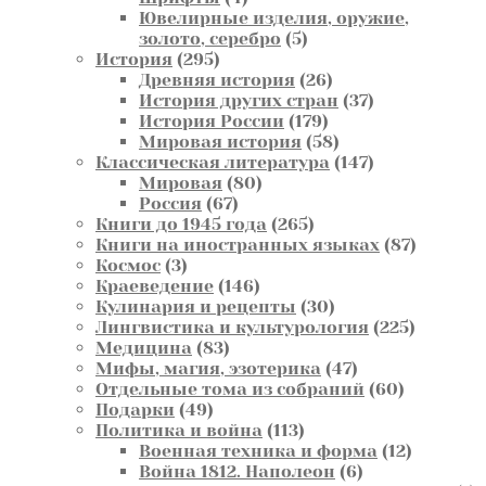
товара
Ювелирные изделия, оружие,
5
золото, серебро
5
295
товаров
История
295
товаров
26
Древняя история
26
товаров
37
История других стран
37
179
товаров
История России
179
товаров
58
Мировая история
58
товаров
147
Классическая литература
147
80
товаров
Мировая
80
67
товаров
Россия
67
товаров
265
Книги до 1945 года
265
товаров
87
Книги на иностранных языках
87
3
товаров
Космос
3
товара
146
Краеведение
146
товаров
30
Кулинария и рецепты
30
товаров
225
Лингвистика и культурология
225
83
товаров
Медицина
83
товара
47
Мифы, магия, эзотерика
47
товаров
60
Отдельные тома из собраний
60
49
товаров
Подарки
49
товаров
113
Политика и война
113
товаров
12
Военная техника и форма
12
6
товаров
Война 1812. Наполеон
6