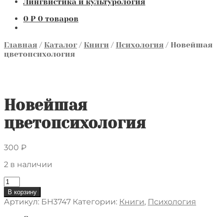
Лингвистика и культурология
0
₽
0 товаров
Главная
/
Каталог
/
Книги
/
Психология
/
Новейшая
цветопсихология
Новейшая
цветопсихология
300
₽
2 в наличии
Количество
товара
В корзину
Новейшая
Артикул:
БН3747
Категории:
Книги
,
Психология
цветопсихология