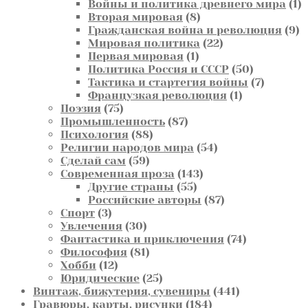
товаров
1
Войны и политика древнего мира
1
8
т
Вторая мировая
8
товаров
9
Гражданская война и революция
9
22
т
Мировая политика
22
1
товара
Первая мировая
1
товар
50
Политика Россия и СССР
50
товаров
7
Тактика и стартегия войны
7
1
товаров
Французкая революция
1
75
товар
Поэзия
75
товаров
87
Промышленность
87
88
товаров
Психология
88
товаров
54
Религии народов мира
54
59
товара
Сделай сам
59
товаров
143
Современная проза
143
55
товара
Другие страны
55
товаров
87
Российские авторы
87
3
товаров
Спорт
3
товара
30
Увлечения
30
товаров
74
Фантастика и приключения
74
81
товара
Философия
81
12
товар
Хобби
12
товаров
25
Юридические
25
товаров
441
Винтаж, бижутерия, сувениры
441
184
товар
Гравюры, карты, рисунки
184