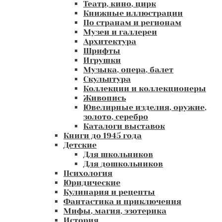
Театр, кино, цирк
Книжные иллюстрации
По странам и регионам
Музеи и галлереи
Архитектура
Шрифты
Игрушки
Музыка, опера, балет
Скульптура
Коллекции и коллекционеры
Живопись
Ювелирные изделия, оружие,
золото, серебро
Каталоги выставок
Книги до 1945 года
Детские
Для школьников
Для дошкольников
Психология
Юридические
Кулинария и рецепты
Фантастика и приключения
Мифы, магия, эзотерика
История