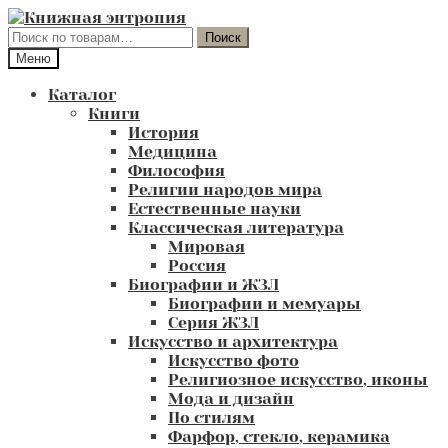
Перейти
Перейти
к
к
Искать:
Поиск
навигации
содержимому
Меню
Каталог
Книги
История
Медицина
Философия
Религии народов мира
Естественные науки
Классическая литература
Мировая
Россия
Биографии и ЖЗЛ
Биографии и мемуары
Серия ЖЗЛ
Искусство и архитектура
Искусство фото
Религиозное искусство, иконы
Мода и дизайн
По стилям
Фарфор, стекло, керамика