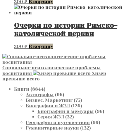
300
₽
В корзину
Очерки по истории Римско-
католической церкви
300
₽
В корзину
Социально-психологические проблемы
воспитания
Хизер
превыше всего
8844
Книги
8844
товара
96
Автографы
96
товаров
75
Бизнес. Маркетинг
75
товаров
126
Биографии и ЖЗЛ
126
товаров
96
Биографии и мемуары
96
32
товаров
Серия ЖЗЛ
32
товара
99
География и путешествия
99
132
товаров
Гуманитарные науки
132