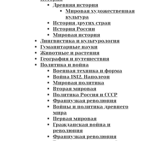
Древняя история
Мировая художественная
культура
История других стран
История России
Мировая история
Лингвистика и культурология
Гуманитарные науки
Животные и растения
География и путешествия
Политика и война
Военная техника и форма
Война 1812. Наполеон
Мировая политика
Вторая мировая
Политика Россия и СССР
Французкая революция
Войны и политика древнего
мира
Первая мировая
Гражданская война и
революция
Французкая революция