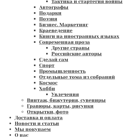
Тактика и стартегия войны
Автографы
Подарки
Поэзия
Бизнес. Маркетинг
Краеведение
Книги на иностранных языках
Современная проза
Другие страны
Российские авторы
Сделай сам
Спорт
Промышленность
Отдельные тома из собраний
Космос
Хобби
Увлечения
Винтаж, бижутерия, сувениры
Гравюры, карты, рисунки
Открытки, фото
Доставка и оплата
Новости и статьи
Мы покупаем
О нас