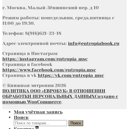
г. Москва, Малый Лёвшинский пер. д 10
Режим работы: понедельник, среда,пятница с
11:00 до 19:30.
Телефон: 8(916)621-23-18
Адрес электронной почты:
info@entropiabook.ru
Страница в Инстаграм
https://instagram.com/entropia_msc
Страница в facebook
https://www.facebook.com/entropia.msc
Страница в vk
https://vk.com/entropia_msc
© Книжная энтропия 2026
ПОЛИТИКА ООО «ЕВРОБУК» В ОТНОШЕНИИ
ОБРАБОТКИ ПЕРСОНАЛЬНЫХ ДАННЫХ
Создано с
помощью WooCommerce
.
Моя учётная запись
Поиск
Искать:
Поиск
Корзина
0