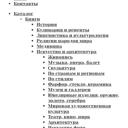
Контакты
Каталог
Книги
История
Кулинария и рецепты
Лингвистика и культурология
Религии народов мира
Медицина
Искусство и архитектура
Живопись
Музыка, опера, балет
Скульптура
По странам и регионам
По стилям
Фарфор, стекло, керамика
Музеи и галлереи
Ювелирные изделия, оружие,
золото, серебро
Мировая художественная
культура
Театр, кино, цирк
Архитектура
Искусство фото