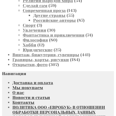
товаров
54
Религии народов мира
54
59
товара
Сделай сам
59
товаров
143
Современная проза
143
55
товара
Другие страны
55
товаров
87
Российские авторы
87
3
товаров
Спорт
3
товара
30
Увлечения
30
товаров
74
Фантастика и приключения
74
80
товара
Философия
80
12
товаров
Хобби
12
товаров
25
Юридические
25
товаров
441
Винтаж, бижутерия, сувениры
441
184
товар
Гравюры, карты, рисунки
184
307
товара
Открытки, фото
307
товаров
Навигация
Доставка и оплата
Мы покупаем
О нас
Новости и статьи
Контакты
ПОЛИТИКА ООО «ЕВРОБУК» В ОТНОШЕНИИ
ОБРАБОТКИ ПЕРСОНАЛЬНЫХ ДАННЫХ