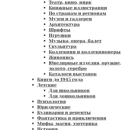
Театр, кино, цирк
Книжные иллюстрации
По странам и регионам
Музеи и галлереи
Архитектура
Шрифты
Игрушки
Музыка, опера, балет
Скульптура
Коллекции и коллекционеры
Живопись
Ювелирные изделия, оружие,
золото, серебро
Каталоги выставок
Книги до 1945 года
Детские
Для школьников
Для дошкольников
Психология
Юридические
Кулинария и рецепты
Фантастика и приключения
Мифы, магия, эзотерика
История