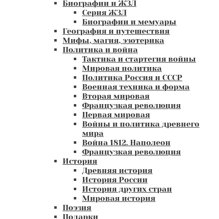
Биографии и ЖЗЛ
Серия ЖЗЛ
Биографии и мемуары
География и путешествия
Мифы, магия, эзотерика
Политика и война
Тактика и стартегия войны
Мировая политика
Политика Россия и СССР
Военная техника и форма
Вторая мировая
Французкая революция
Первая мировая
Войны и политика древнего
мира
Война 1812. Наполеон
Французкая революция
История
Древняя история
История России
История других стран
Мировая история
Поэзия
Подарки