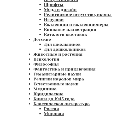
Шрифты
Мода и дизайн
Религиозное искусство, иконы
Игрушки
Коллекции и коллекционеры
Книжные иллюстрации
Каталоги выставок
Детские
Для школьников
Для дошкольников
Животные и растения
Психология
Философия
Фантастика и приключения
Гуманитарные науки
Религии народов мира
Естественные науки
Медицина
Юридические
Книги до 1945 года
Классическая литература
Россия
Мировая