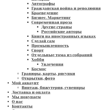
Автографы
Гражданская война и революция
Краеведение
Бизнес. Маркетинг
Современная проза
Другие страны
Российские авторы
Книги на иностранных языках
Сделай сам
Промышленность
Спорт
Отдельные тома из собраний
Хобби
Увлечения
Космос
Гравюры, карты, рисунки
Открытки, фото
Мой аккаунт
Винтаж, бижутерия, сувениры
Доставка и оплата
Мы покупаем
О нас
Контакты