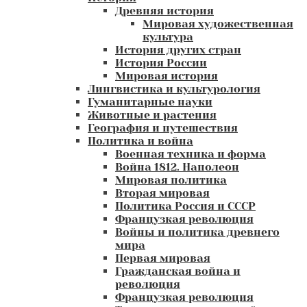
Древняя история
Мировая художественная
культура
История других стран
История России
Мировая история
Лингвистика и культурология
Гуманитарные науки
Животные и растения
География и путешествия
Политика и война
Военная техника и форма
Война 1812. Наполеон
Мировая политика
Вторая мировая
Политика Россия и СССР
Французкая революция
Войны и политика древнего
мира
Первая мировая
Гражданская война и
революция
Французкая революция