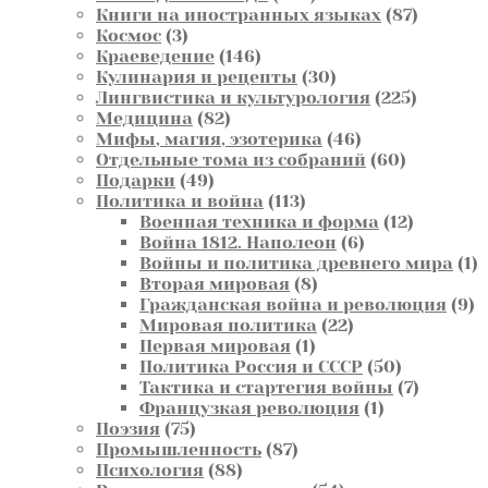
товара
87
Книги на иностранных языках
87
3
товаров
Космос
3
товара
146
Краеведение
146
товаров
30
Кулинария и рецепты
30
товаров
225
Лингвистика и культурология
225
82
товаров
Медицина
82
товара
46
Мифы, магия, эзотерика
46
товаров
60
Отдельные тома из собраний
60
49
товаров
Подарки
49
товаров
113
Политика и война
113
товаров
12
Военная техника и форма
12
6
товаров
Война 1812. Наполеон
6
товаров
1
Войны и политика древнего мира
1
8
т
Вторая мировая
8
товаров
9
Гражданская война и революция
9
22
т
Мировая политика
22
1
товара
Первая мировая
1
товар
50
Политика Россия и СССР
50
товаров
7
Тактика и стартегия войны
7
1
товаров
Французкая революция
1
75
товар
Поэзия
75
товаров
87
Промышленность
87
88
товаров
Психология
88