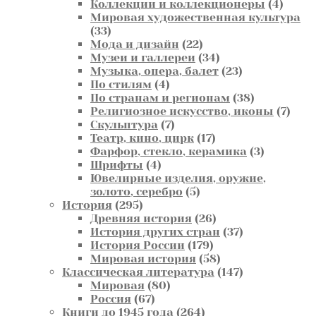
товаров
4
Коллекции и коллекционеры
4
товар
Мировая художественная культура
33
33
товара
22
Мода и дизайн
22
товара
34
Музеи и галлереи
34
товара
23
Музыка, опера, балет
23
4
товара
По стилям
4
товара
38
По странам и регионам
38
товаров
7
Религиозное искусство, иконы
7
7
това
Скульптура
7
товаров
17
Театр, кино, цирк
17
товаров
3
Фарфор, стекло, керамика
3
4
товара
Шрифты
4
товара
Ювелирные изделия, оружие,
5
золото, серебро
5
295
товаров
История
295
товаров
26
Древняя история
26
товаров
37
История других стран
37
179
товаров
История России
179
товаров
58
Мировая история
58
товаров
147
Классическая литература
147
80
товаров
Мировая
80
67
товаров
Россия
67
товаров
264
Книги до 1945 года
264