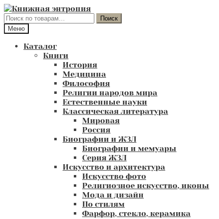
Перейти
Перейти
к
к
Искать:
Поиск
навигации
содержимому
Меню
Каталог
Книги
История
Медицина
Философия
Религии народов мира
Естественные науки
Классическая литература
Мировая
Россия
Биографии и ЖЗЛ
Биографии и мемуары
Серия ЖЗЛ
Искусство и архитектура
Искусство фото
Религиозное искусство, иконы
Мода и дизайн
По стилям
Фарфор, стекло, керамика