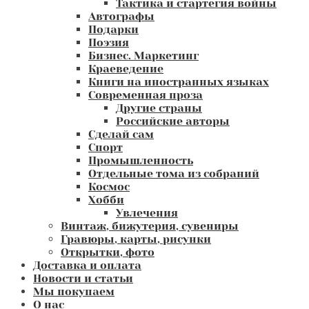
Тактика и стартегия войны
Автографы
Подарки
Поэзия
Бизнес. Маркетинг
Краеведение
Книги на иностранных языках
Современная проза
Другие страны
Российские авторы
Сделай сам
Спорт
Промышленность
Отдельные тома из собраний
Космос
Хобби
Увлечения
Винтаж, бижутерия, сувениры
Гравюры, карты, рисунки
Открытки, фото
Доставка и оплата
Новости и статьи
Мы покупаем
О нас