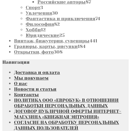
товаров
87
Российские авторы
87
3
товаров
Спорт
3
товара
30
Увлечения
30
товаров
74
Фантастика и приключения
74
82
товара
Философия
82
12
товара
Хобби
12
товаров
25
Юридические
25
товаров
441
Винтаж, бижутерия, сувениры
441
184
товар
Гравюры, карты, рисунки
184
308
товара
Открытки, фото
308
товаров
Навигация
Доставка и оплата
Мы покупаем
О нас
Новости и статьи
Контакты
ПОЛИТИКА ООО «ЕВРОБУК» В ОТНОШЕНИИ
ОБРАБОТКИ ПЕРСОНАЛЬНЫХ ДАННЫХ
ДОГОВОР ПУБЛИЧНОЙ ОФЕРТЫ ИНТЕРНЕТ-
МАГАЗИНА «КНИЖНАЯ ЭНТРОПИЯ»
СОГЛАСИЕ НА ОБРАБОТКУ ПЕРСОНАЛЬНЫХ
ДАННЫХ ПОЛЬЗОВАТЕЛЕЙ