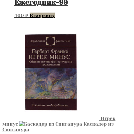
Ежегодник-99
400
₽
В корзину
Игрек
минус
Каскадер из
Сингапура