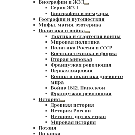
Биографии и ЖЗЛ
Развернутое
Серия ЖЗЛ
вложенное
Биографии и мемуары
меню
География и путешествия
Мифы, магия, эзотерика
Политика и война
Развернутое
Тактика и стартегия войны
вложенное
Мировая политика
меню
Политика Россия и СССР
Военная техника и форма
Вторая мировая
Французкая революция
Первая мировая
Войны и политика древнего
мира
Война 1812. Наполеон
Французкая революция
История
Развернутое
Древняя история
вложенное
История России
меню
История других стран
Мировая история
Поэзия
Подарки