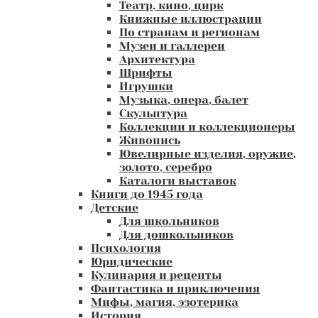
Театр, кино, цирк
Книжные иллюстрации
По странам и регионам
Музеи и галлереи
Архитектура
Шрифты
Игрушки
Музыка, опера, балет
Скульптура
Коллекции и коллекционеры
Живопись
Ювелирные изделия, оружие,
золото, серебро
Каталоги выставок
Книги до 1945 года
Детские
Для школьников
Для дошкольников
Психология
Юридические
Кулинария и рецепты
Фантастика и приключения
Мифы, магия, эзотерика
История