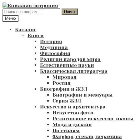
Перейти
Перейти
к
к
Искать:
Поиск
навигации
содержимому
Меню
Каталог
Книги
История
Медицина
Философия
Религии народов мира
Естественные науки
Классическая литература
Мировая
Россия
Биографии и ЖЗЛ
Биографии и мемуары
Серия ЖЗЛ
Искусство и архитектура
Искусство фото
Религиозное искусство, иконы
Мода и дизайн
По стилям
Фарфор, стекло, керамика