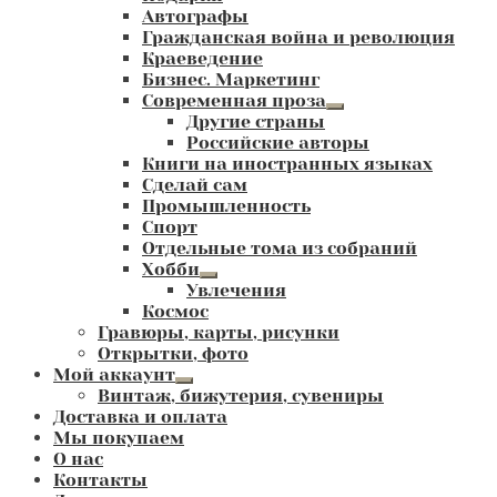
Автографы
Гражданская война и революция
Краеведение
Бизнес. Маркетинг
Современная проза
Развернутое
Другие страны
вложенное
Российские авторы
меню
Книги на иностранных языках
Сделай сам
Промышленность
Спорт
Отдельные тома из собраний
Хобби
Развернутое
Увлечения
вложенное
Космос
меню
Гравюры, карты, рисунки
Открытки, фото
Мой аккаунт
Развернутое
Винтаж, бижутерия, сувениры
вложенное
Доставка и оплата
меню
Мы покупаем
О нас
Контакты