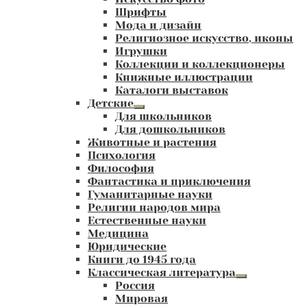
Шрифты
Мода и дизайн
Религиозное искусство, иконы
Игрушки
Коллекции и коллекционеры
Книжные иллюстрации
Каталоги выставок
Детские
Развернутое
Для школьников
вложенное
Для дошкольников
меню
Животные и растения
Психология
Философия
Фантастика и приключения
Гуманитарные науки
Религии народов мира
Естественные науки
Медицина
Юридические
Книги до 1945 года
Классическая литература
Развернутое
Россия
вложенное
Мировая
меню