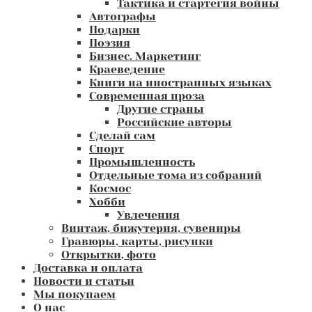
Тактика и стартегия войны
Автографы
Подарки
Поэзия
Бизнес. Маркетинг
Краеведение
Книги на иностранных языках
Современная проза
Другие страны
Российские авторы
Сделай сам
Спорт
Промышленность
Отдельные тома из собраний
Космос
Хобби
Увлечения
Винтаж, бижутерия, сувениры
Гравюры, карты, рисунки
Открытки, фото
Доставка и оплата
Новости и статьи
Мы покупаем
О нас