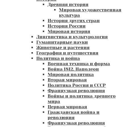
Древняя история
Мировая художественная
культура
История других стран
История России
Мировая история
Лингвистика и культурология
Гуманитарные науки
Животные и растения
География и путешествия
Политика и война
Военная техника и форма
Война 1812. Наполеон
Мировая политика
Вторая мировая
Политика Россия и СССР
Французкая революция
Войны и политика древнего
мира
Первая мировая
Гражданская война и
революция
Французкая революция