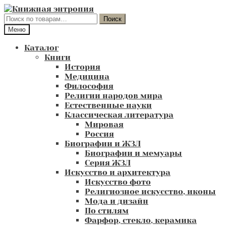
Перейти
Перейти
к
к
Искать:
Поиск
навигации
содержимому
Меню
Каталог
Книги
История
Медицина
Философия
Религии народов мира
Естественные науки
Классическая литература
Мировая
Россия
Биографии и ЖЗЛ
Биографии и мемуары
Серия ЖЗЛ
Искусство и архитектура
Искусство фото
Религиозное искусство, иконы
Мода и дизайн
По стилям
Фарфор, стекло, керамика