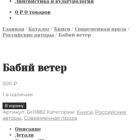
Лингвистика и культурология
0
₽
0 товаров
Главная
/
Каталог
/
Книги
/
Современная проза
/
Российские авторы
/
Бабий ветер
Бабий ветер
500
₽
1 в наличии
Количество
В корзину
товара
Артикул:
БН1882
Категории:
Книги
,
Российские
Бабий
авторы
,
Современная проза
ветер
Описание
Детали