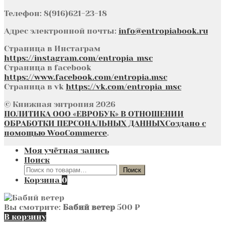
Телефон: 8(916)621-23-18
Адрес электронной почты:
info@entropiabook.ru
Страница в Инстаграм
https://instagram.com/entropia_msc
Страница в facebook
https://www.facebook.com/entropia.msc
Страница в vk
https://vk.com/entropia_msc
© Книжная энтропия 2026
ПОЛИТИКА ООО «ЕВРОБУК» В ОТНОШЕНИИ
ОБРАБОТКИ ПЕРСОНАЛЬНЫХ ДАННЫХ
Создано с
помощью WooCommerce
.
Моя учётная запись
Поиск
Искать:
Поиск
Корзина
0
Вы смотрите:
Бабий ветер
500
₽
В корзину