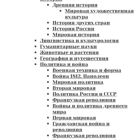
Древняя история
Мировая художественная
культура
История других стран
История России
Мировая история
Лингвистика и культурология
Гуманитарные науки
Животные и растения
География и путешествия
Политика и война
Военная техника и форма
Война 1812. Наполеон
Мировая политика
Вторая мировая
Политика Россия и СССР
Французкая революция
Войны и политика древнего
мира
Первая мировая
Гражданская война и
революция
Французкая революция