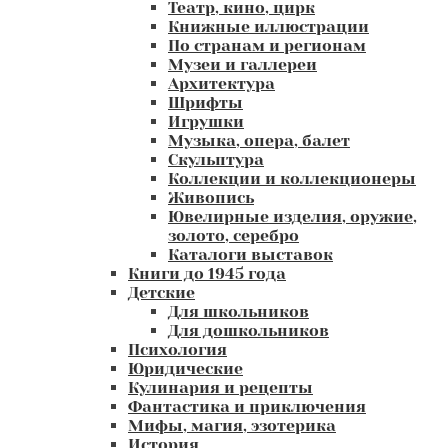
Театр, кино, цирк
Книжные иллюстрации
По странам и регионам
Музеи и галлереи
Архитектура
Шрифты
Игрушки
Музыка, опера, балет
Скульптура
Коллекции и коллекционеры
Живопись
Ювелирные изделия, оружие,
золото, серебро
Каталоги выставок
Книги до 1945 года
Детские
Для школьников
Для дошкольников
Психология
Юридические
Кулинария и рецепты
Фантастика и приключения
Мифы, магия, эзотерика
История