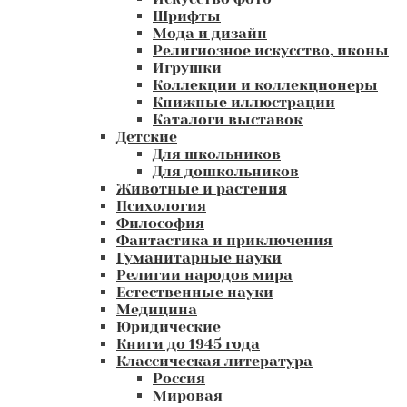
Шрифты
Мода и дизайн
Религиозное искусство, иконы
Игрушки
Коллекции и коллекционеры
Книжные иллюстрации
Каталоги выставок
Детские
Для школьников
Для дошкольников
Животные и растения
Психология
Философия
Фантастика и приключения
Гуманитарные науки
Религии народов мира
Естественные науки
Медицина
Юридические
Книги до 1945 года
Классическая литература
Россия
Мировая