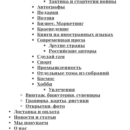
Тактика и стартегия войны
Автографы
Подарки
Поэзия
Бизнес. Маркетинг
Краеведение
Книги на иностранных языках
Современная проза
Другие страны
Российские авторы
Сделай сам
Спорт
Промышленность
Отдельные тома из собраний
Космос
Хобби
Увлечения
Винтаж, бижутерия, сувениры
Гравюры, карты, рисунки
Открытки, фото
Доставка и оплата
Новости и статьи
Мы покупаем
О нас