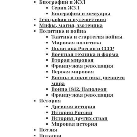
Биографии и ЖЗЛ
Серия ЖЗЛ
Биографии и мемуары
География и путешествия
Мифы, магия, эзотерика
Политика и война
Тактика и стартегия войны
Мировая политика
Политика Россия и СССР
Военная техника и форма
Вторая мировая
Французкая революция
Первая мировая
Войны и политика древнего
мира
Война 1812. Наполеон
Французкая революция
История
Древняя история
История России
История других стран
Мировая история
Поэзия
Подарки