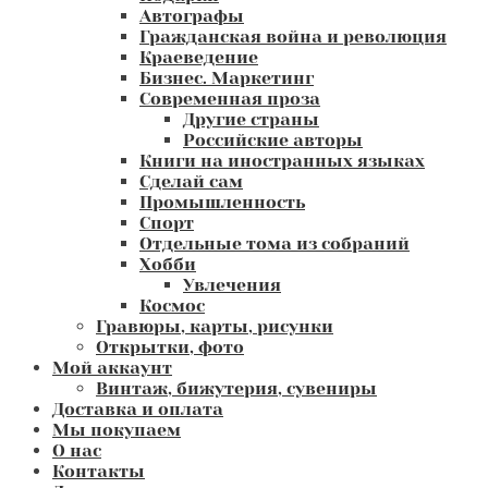
Автографы
Гражданская война и революция
Краеведение
Бизнес. Маркетинг
Современная проза
Другие страны
Российские авторы
Книги на иностранных языках
Сделай сам
Промышленность
Спорт
Отдельные тома из собраний
Хобби
Увлечения
Космос
Гравюры, карты, рисунки
Открытки, фото
Мой аккаунт
Винтаж, бижутерия, сувениры
Доставка и оплата
Мы покупаем
О нас
Контакты