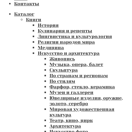
Контакты
Каталог
Книги
История
Кулинария и рецепты
Лингвистика и культурология
Религии народов мира
Медицина
Искусство и архитектура
Живопись
Музыка, опера, балет
Скульптура
По странам и регионам
По стилям
Фарфор, стекло, керамика
Музеи и галлереи
Ювелирные изделия, оружие,
золото, серебро
Мировая художественная
культура
Театр, кино, цирк
Архитектура
Искусство фото