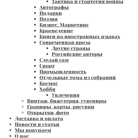
Тактика и стартегия войны
Автографы
Подарки
Поэзия
Бизнес. Маркетинг
Краеведение
Книги на иностранных языках
Современная проза
Другие страны
Российские авторы
Сделай сам
Спорт
Промышленность
Отдельные тома из собраний
Космос
Хобби
Увлечения
Винтаж, бижутерия, сувениры
Гравюры, карты, рисунки
Открытки, фото
Доставка и оплата
Новости и статьи
Мы покупаем
О нас