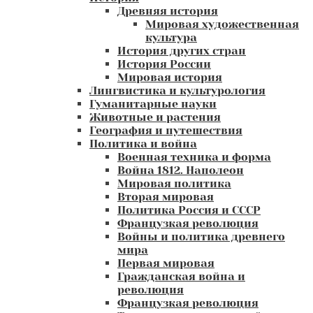
Древняя история
Мировая художественная
культура
История других стран
История России
Мировая история
Лингвистика и культурология
Гуманитарные науки
Животные и растения
География и путешествия
Политика и война
Военная техника и форма
Война 1812. Наполеон
Мировая политика
Вторая мировая
Политика Россия и СССР
Французкая революция
Войны и политика древнего
мира
Первая мировая
Гражданская война и
революция
Французкая революция