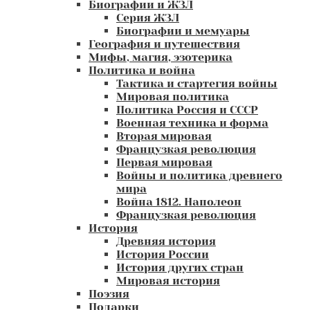
Биографии и ЖЗЛ
Серия ЖЗЛ
Биографии и мемуары
География и путешествия
Мифы, магия, эзотерика
Политика и война
Тактика и стартегия войны
Мировая политика
Политика Россия и СССР
Военная техника и форма
Вторая мировая
Французкая революция
Первая мировая
Войны и политика древнего
мира
Война 1812. Наполеон
Французкая революция
История
Древняя история
История России
История других стран
Мировая история
Поэзия
Подарки