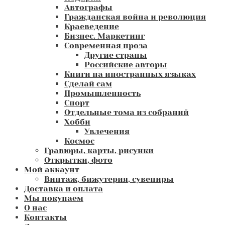
Автографы
Гражданская война и революция
Краеведение
Бизнес. Маркетинг
Современная проза
Другие страны
Российские авторы
Книги на иностранных языках
Сделай сам
Промышленность
Спорт
Отдельные тома из собраний
Хобби
Увлечения
Космос
Гравюры, карты, рисунки
Открытки, фото
Мой аккаунт
Винтаж, бижутерия, сувениры
Доставка и оплата
Мы покупаем
О нас
Контакты