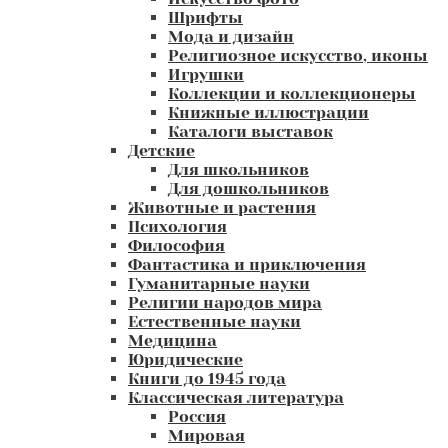
Шрифты
Мода и дизайн
Религиозное искусство, иконы
Игрушки
Коллекции и коллекционеры
Книжные иллюстрации
Каталоги выставок
Детские
Для школьников
Для дошкольников
Животные и растения
Психология
Философия
Фантастика и приключения
Гуманитарные науки
Религии народов мира
Естественные науки
Медицина
Юридические
Книги до 1945 года
Классическая литература
Россия
Мировая