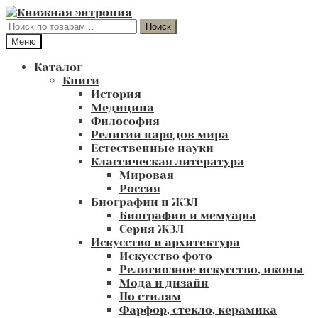
Перейти
Перейти
к
к
Искать:
Поиск
навигации
содержимому
Меню
Каталог
Книги
История
Медицина
Философия
Религии народов мира
Естественные науки
Классическая литература
Мировая
Россия
Биографии и ЖЗЛ
Биографии и мемуары
Серия ЖЗЛ
Искусство и архитектура
Искусство фото
Религиозное искусство, иконы
Мода и дизайн
По стилям
Фарфор, стекло, керамика