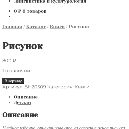
Лингвистика и культурология
0
₽
0 товаров
Главная
/
Каталог
/
Книги
/
Рисунок
Рисунок
800
₽
1 в наличии
Количество
В корзину
товара
Артикул:
БН20509
Категория:
Книги
Рисунок
Описание
Детали
Описание
Учебное издание, ориентированное на освоение основ рисунка.