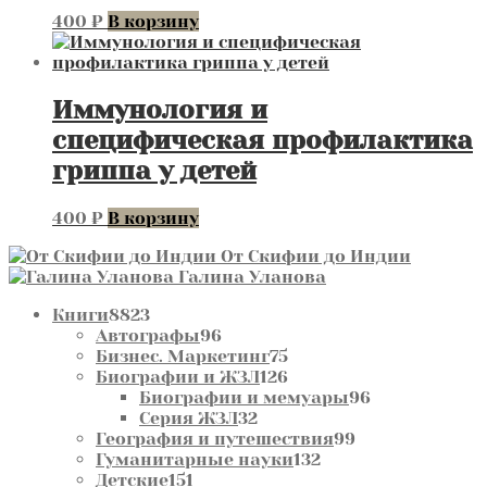
400
₽
В корзину
Иммунология и
специфическая профилактика
гриппа у детей
400
₽
В корзину
От Скифии до Индии
Галина Уланова
8823
Книги
8823
товара
96
Автографы
96
товаров
75
Бизнес. Маркетинг
75
товаров
126
Биографии и ЖЗЛ
126
товаров
96
Биографии и мемуары
96
32
товаров
Серия ЖЗЛ
32
товара
99
География и путешествия
99
132
товаров
Гуманитарные науки
132
151
товара
Детские
151