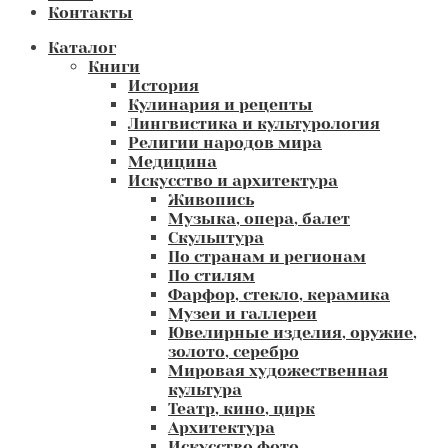
Контакты
Каталог
Книги
История
Кулинария и рецепты
Лингвистика и культурология
Религии народов мира
Медицина
Искусство и архитектура
Живопись
Музыка, опера, балет
Скульптура
По странам и регионам
По стилям
Фарфор, стекло, керамика
Музеи и галлереи
Ювелирные изделия, оружие,
золото, серебро
Мировая художественная
культура
Театр, кино, цирк
Архитектура
Искусство фото