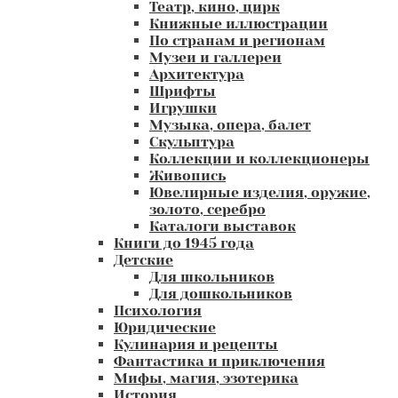
Театр, кино, цирк
Книжные иллюстрации
По странам и регионам
Музеи и галлереи
Архитектура
Шрифты
Игрушки
Музыка, опера, балет
Скульптура
Коллекции и коллекционеры
Живопись
Ювелирные изделия, оружие,
золото, серебро
Каталоги выставок
Книги до 1945 года
Детские
Для школьников
Для дошкольников
Психология
Юридические
Кулинария и рецепты
Фантастика и приключения
Мифы, магия, эзотерика
История