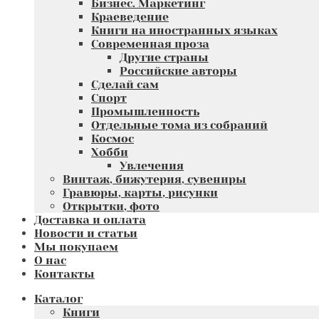
Бизнес. Маркетинг
Краеведение
Книги на иностранных языках
Современная проза
Другие страны
Российские авторы
Сделай сам
Спорт
Промышленность
Отдельные тома из собраний
Космос
Хобби
Увлечения
Винтаж, бижутерия, сувениры
Гравюры, карты, рисунки
Открытки, фото
Доставка и оплата
Новости и статьи
Мы покупаем
О нас
Контакты
Каталог
Книги