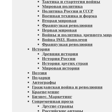
Тактика и стартегия войны
Мировая политика
Политика Россия и СССР
Военная техника и форма
Вторая мировая
Французкая революция
Первая мировая
Войны и политика древнего мир
Война 1812. Наполеон
Французкая революция
История
Древняя история
История России
История других стран
Мировая история
Поэзия
Подарки
Автографы
Гражданская война и революция
Краеведение
Бизнес. Маркетинг
Современная проза
Другие страны
Российские авторы