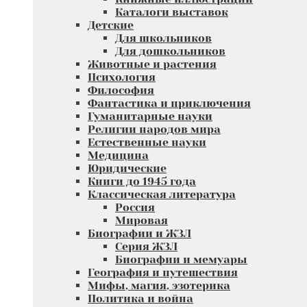
Каталоги выставок
Детские
Для школьников
Для дошкольников
Животные и растения
Психология
Философия
Фантастика и приключения
Гуманитарные науки
Религии народов мира
Естественные науки
Медицина
Юридические
Книги до 1945 года
Классическая литература
Россия
Мировая
Биографии и ЖЗЛ
Серия ЖЗЛ
Биографии и мемуары
География и путешествия
Мифы, магия, эзотерика
Политика и война