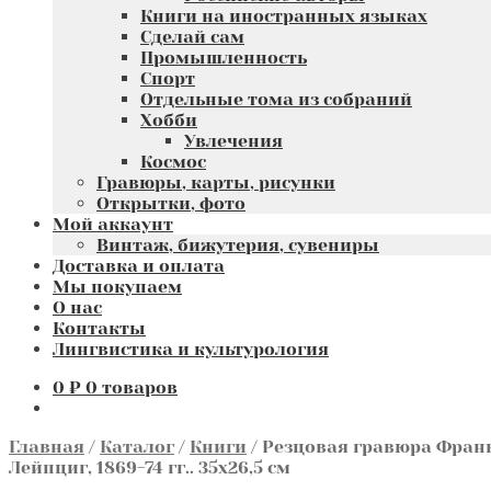
Книги на иностранных языках
Сделай сам
Промышленность
Спорт
Отдельные тома из собраний
Хобби
Увлечения
Космос
Гравюры, карты, рисунки
Открытки, фото
Мой аккаунт
Винтаж, бижутерия, сувениры
Доставка и оплата
Мы покупаем
О нас
Контакты
Лингвистика и культурология
0
₽
0 товаров
Главная
/
Каталог
/
Книги
/
Резцовая гравюра Франк
Лейпциг, 1869-74 гг.. 35х26,5 см