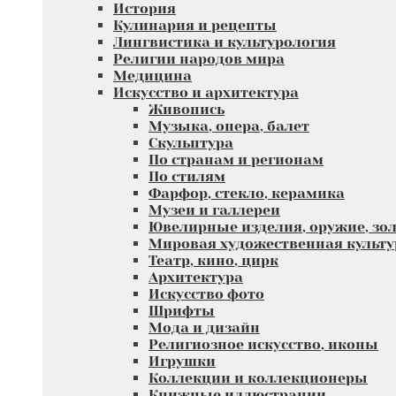
История
Кулинария и рецепты
Лингвистика и культурология
Религии народов мира
Медицина
Искусство и архитектура
Живопись
Музыка, опера, балет
Скульптура
По странам и регионам
По стилям
Фарфор, стекло, керамика
Музеи и галлереи
Ювелирные изделия, оружие, зол
Мировая художественная культу
Театр, кино, цирк
Архитектура
Искусство фото
Шрифты
Мода и дизайн
Религиозное искусство, иконы
Игрушки
Коллекции и коллекционеры
Книжные иллюстрации