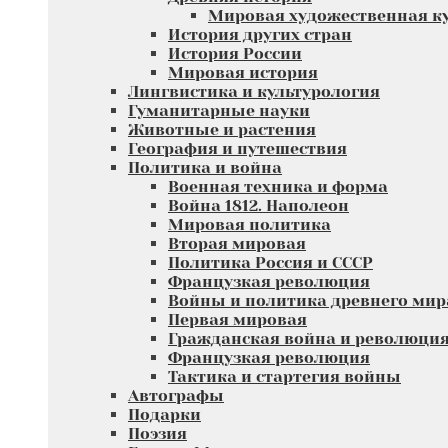
Мировая художественная к
История других стран
История России
Мировая история
Лингвистика и культурология
Гуманитарные науки
Животные и растения
География и путешествия
Политика и война
Военная техника и форма
Война 1812. Наполеон
Мировая политика
Вторая мировая
Политика Россия и СССР
Французкая революция
Войны и политика древнего мир
Первая мировая
Гражданская война и революци
Французкая революция
Тактика и стартегия войны
Автографы
Подарки
Поэзия