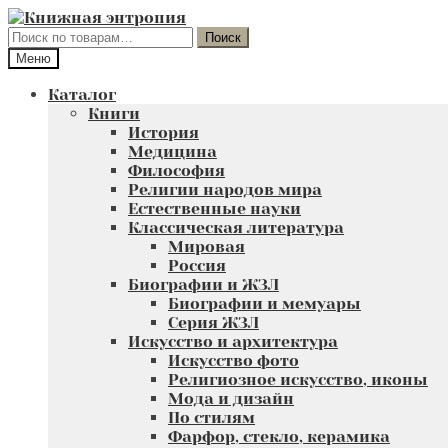
Перейти
Перейти
к
к
Искать:
Поиск
навигации
содержимому
Меню
Каталог
Книги
История
Медицина
Философия
Религии народов мира
Естественные науки
Классическая литература
Мировая
Россия
Биографии и ЖЗЛ
Биографии и мемуары
Серия ЖЗЛ
Искусство и архитектура
Искусство фото
Религиозное искусство, иконы
Мода и дизайн
По стилям
Фарфор, стекло, керамика