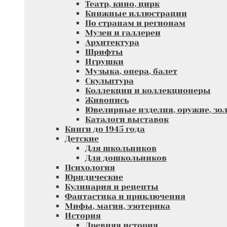
Театр, кино, цирк
Книжные иллюстрации
По странам и регионам
Музеи и галлереи
Архитектура
Шрифты
Игрушки
Музыка, опера, балет
Скульптура
Коллекции и коллекционеры
Живопись
Ювелирные изделия, оружие, зол
Каталоги выставок
Книги до 1945 года
Детские
Для школьников
Для дошкольников
Психология
Юридические
Кулинария и рецепты
Фантастика и приключения
Мифы, магия, эзотерика
История
Древняя история