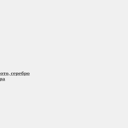
ото, серебро
ра