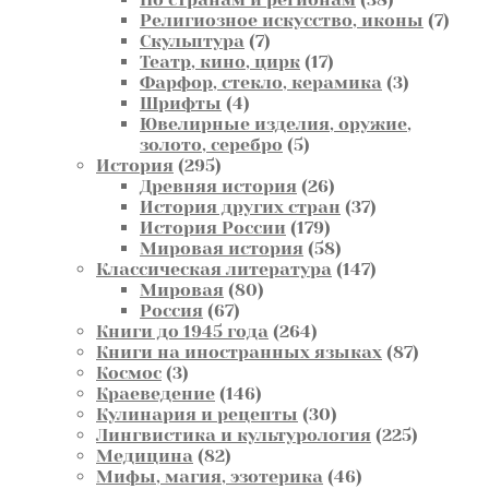
товаров
7
Религиозное искусство, иконы
7
7
това
Скульптура
7
товаров
17
Театр, кино, цирк
17
товаров
3
Фарфор, стекло, керамика
3
4
товара
Шрифты
4
товара
Ювелирные изделия, оружие,
5
золото, серебро
5
295
товаров
История
295
товаров
26
Древняя история
26
товаров
37
История других стран
37
179
товаров
История России
179
товаров
58
Мировая история
58
товаров
147
Классическая литература
147
80
товаров
Мировая
80
67
товаров
Россия
67
товаров
264
Книги до 1945 года
264
товара
87
Книги на иностранных языках
87
3
товаров
Космос
3
товара
146
Краеведение
146
товаров
30
Кулинария и рецепты
30
товаров
225
Лингвистика и культурология
225
82
товаров
Медицина
82
товара
46
Мифы, магия, эзотерика
46