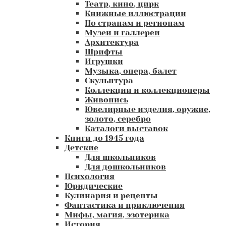
Театр, кино, цирк
Книжные иллюстрации
По странам и регионам
Музеи и галлереи
Архитектура
Шрифты
Игрушки
Музыка, опера, балет
Скульптура
Коллекции и коллекционеры
Живопись
Ювелирные изделия, оружие,
золото, серебро
Каталоги выставок
Книги до 1945 года
Детские
Для школьников
Для дошкольников
Психология
Юридические
Кулинария и рецепты
Фантастика и приключения
Мифы, магия, эзотерика
История