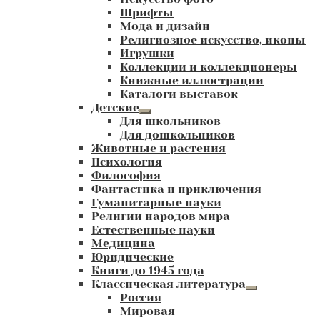
Шрифты
Мода и дизайн
Религиозное искусство, иконы
Игрушки
Коллекции и коллекционеры
Книжные иллюстрации
Каталоги выставок
Детские
Развернутое
Для школьников
вложенное
Для дошкольников
меню
Животные и растения
Психология
Философия
Фантастика и приключения
Гуманитарные науки
Религии народов мира
Естественные науки
Медицина
Юридические
Книги до 1945 года
Классическая литература
Развернутое
Россия
вложенное
Мировая
меню