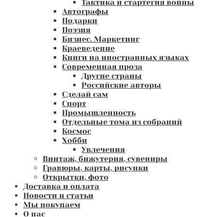
Тактика и стартегия войны
Автографы
Подарки
Поэзия
Бизнес. Маркетинг
Краеведение
Книги на иностранных языках
Современная проза
Другие страны
Российские авторы
Сделай сам
Спорт
Промышленность
Отдельные тома из собраний
Космос
Хобби
Увлечения
Винтаж, бижутерия, сувениры
Гравюры, карты, рисунки
Открытки, фото
Доставка и оплата
Новости и статьи
Мы покупаем
О нас