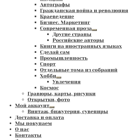
Автографы
Гражданская война и революция
Краеведение
Бизнес. Маркетинг
Современная проза
Развернутое
Другие страны
вложенное
Российские авторы
меню
Книги на иностранных языках
Сделай сам
Промышленность
Спорт
Отдельные тома из собраний
Хобби
Развернутое
Увлечения
вложенное
Космос
меню
Гравюры, карты, рисунки
Открытки, фото
Мой аккаунт
Развернутое
Винтаж, бижутерия, сувениры
вложенное
Доставка и оплата
меню
Мы покупаем
О нас
Контакты