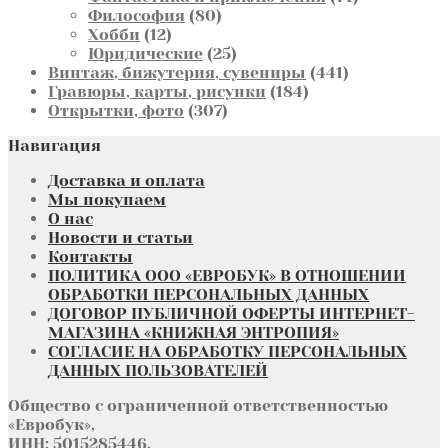
80
товара
Философия
80
12
товаров
Хобби
12
товаров
25
Юридические
25
товаров
441
Винтаж, бижутерия, сувениры
441
184
товар
Гравюры, карты, рисунки
184
307
товара
Открытки, фото
307
товаров
Навигация
Доставка и оплата
Мы покупаем
О нас
Новости и статьи
Контакты
ПОЛИТИКА ООО «ЕВРОБУК» В ОТНОШЕНИИ
ОБРАБОТКИ ПЕРСОНАЛЬНЫХ ДАННЫХ
ДОГОВОР ПУБЛИЧНОЙ ОФЕРТЫ ИНТЕРНЕТ-
МАГАЗИНА «КНИЖНАЯ ЭНТРОПИЯ»
СОГЛАСИЕ НА ОБРАБОТКУ ПЕРСОНАЛЬНЫХ
ДАННЫХ ПОЛЬЗОВАТЕЛЕЙ
Общество с ограниченной ответственностью
«Евробук»,
ИНН: 5015285446,