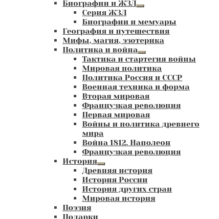
Биографии и ЖЗЛ
Развернутое
Серия ЖЗЛ
вложенное
Биографии и мемуары
меню
География и путешествия
Мифы, магия, эзотерика
Политика и война
Развернутое
Тактика и стартегия войны
вложенное
Мировая политика
меню
Политика Россия и СССР
Военная техника и форма
Вторая мировая
Французкая революция
Первая мировая
Войны и политика древнего
мира
Война 1812. Наполеон
Французкая революция
История
Развернутое
Древняя история
вложенное
История России
меню
История других стран
Мировая история
Поэзия
Подарки