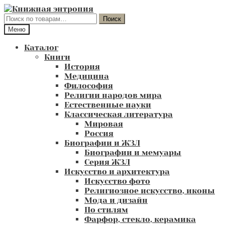
Перейти
Перейти
к
к
Искать:
Поиск
навигации
содержимому
Меню
Каталог
Книги
История
Медицина
Философия
Религии народов мира
Естественные науки
Классическая литература
Мировая
Россия
Биографии и ЖЗЛ
Биографии и мемуары
Серия ЖЗЛ
Искусство и архитектура
Искусство фото
Религиозное искусство, иконы
Мода и дизайн
По стилям
Фарфор, стекло, керамика