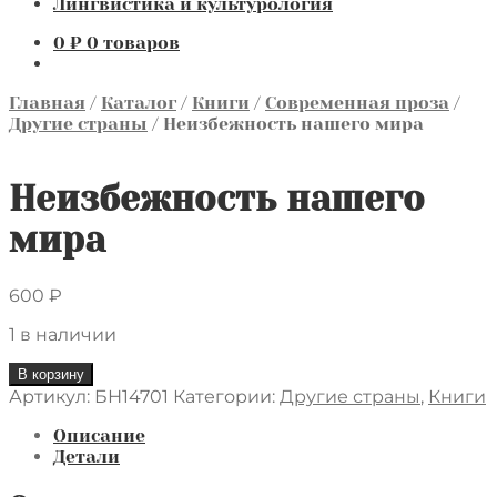
Лингвистика и культурология
0
₽
0 товаров
Главная
/
Каталог
/
Книги
/
Современная проза
/
Другие страны
/
Неизбежность нашего мира
Неизбежность нашего
мира
600
₽
1 в наличии
Количество
В корзину
товара
Артикул:
БН14701
Категории:
Другие страны
,
Книги
Неизбежность
нашего
Описание
мира
Детали