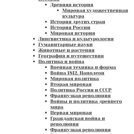
Древняя история
Мировая художественная
культура
История других стран
История России
Мировая история
Лингвистика и культурология
Гуманитарные науки
Животные и растения
География и путешествия
Политика и война
Военная техника и форма
Война 1812. Наполеон
Мировая политика
Вторая мировая
Политика Россия и СССР
Французкая революция
Войны и политика древнего
мира
Первая мировая
Гражданская война и
революция
Французкая революция