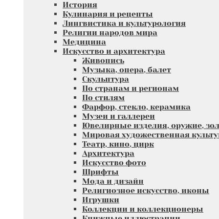
История
Кулинария и рецепты
Лингвистика и культурология
Религии народов мира
Медицина
Искусство и архитектура
Живопись
Музыка, опера, балет
Скульптура
По странам и регионам
По стилям
Фарфор, стекло, керамика
Музеи и галлереи
Ювелирные изделия, оружие, зол
Мировая художественная культу
Театр, кино, цирк
Архитектура
Искусство фото
Шрифты
Мода и дизайн
Религиозное искусство, иконы
Игрушки
Коллекции и коллекционеры
Книжные иллюстрации