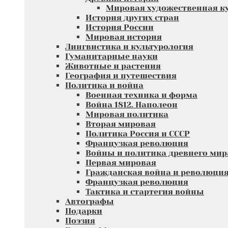
Мировая художественная к
История других стран
История России
Мировая история
Лингвистика и культурология
Гуманитарные науки
Животные и растения
География и путешествия
Политика и война
Военная техника и форма
Война 1812. Наполеон
Мировая политика
Вторая мировая
Политика Россия и СССР
Французкая революция
Войны и политика древнего мир
Первая мировая
Гражданская война и революци
Французкая революция
Тактика и стартегия войны
Автографы
Подарки
Поэзия