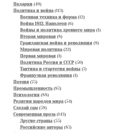
49
товаров
Подарки
49
товаров
113
Политика и война
113
товаров
12
Военная техника и форма
12
6
товаров
Война 1812. Наполеон
6
товаров
1
Войны и политика древнего мира
1
8
товар
Вторая мировая
8
товаров
9
Гражданская война и революция
9
22
товаров
Мировая политика
22
1
товара
Первая мировая
1
товар
50
Политика Россия и СССР
50
товаров
7
Тактика и стартегия войны
7
1
товаров
Французкая революция
1
75
товар
Поэзия
75
товаров
87
Промышленность
87
88
товаров
Психология
88
товаров
54
Религии народов мира
54
59
товара
Сделай сам
59
товаров
143
Современная проза
143
55
товара
Другие страны
55
товаров
87
Российские авторы
87