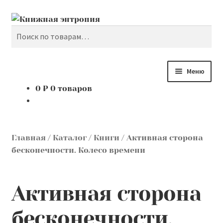
Поиск
Перейти
Перейти
к
к
Искать:
навигации
содержимому
Меню
0
₽
0 товаров
Каталог
Мой аккаунт
Главная
/
Каталог
/
Книги
/
Активная сторона
Доставка и оплата
бесконечности. Колесо времени
Мы покупаем
Активная сторона
О нас
бесконечности.