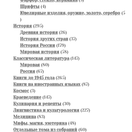
4
товара
Шрифты
4
товара
Ювелирные изделия, оружие, золото, серебро
5
5
товаров
295
История
295
товаров
26
Древняя история
26
товаров
37
История других стран
37
179
товаров
История России
179
товаров
58
Мировая история
58
товаров
147
Классическая литература
147
80
товаров
Мировая
80
67
товаров
Россия
67
товаров
265
Книги до 1945 года
265
товаров
87
Книги на иностранных языках
87
3
товаров
Космос
3
товара
147
Краеведение
147
товаров
30
Кулинария и рецепты
30
товаров
227
Лингвистика и культурология
227
83
товаров
Медицина
83
товара
48
Мифы, магия, эзотерика
48
товаров
60
Отдельные тома из собраний
60