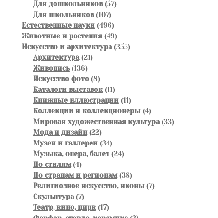
товара
57
Для дошкольников
57
107
товаров
Для школьников
107
товаров
496
Естественные науки
496
товаров
49
Животные и растения
49
товаров
355
Искусство и архитектура
355
21
товаров
Архитектура
21
136
товар
Живопись
136
товаров
8
Искусство фото
8
товаров
11
Каталоги выставок
11
товаров
11
Книжные иллюстрации
11
товаров
4
Коллекции и коллекционеры
4
товара
33
Мировая художественная культура
33
22
товара
Мода и дизайн
22
товара
34
Музеи и галлереи
34
товара
24
Музыка, опера, балет
24
4
товара
По стилям
4
товара
38
По странам и регионам
38
товаров
7
Религиозное искусство, иконы
7
7
товаров
Скульптура
7
товаров
17
Театр, кино, цирк
17
товаров
3
Фарфор, стекло, керамика
3