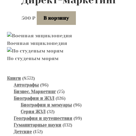
Директ-маркетинг
500
₽
В корзину
Военная энциклопедия
По студеным морям
8572
Книги
8572
товара
96
Автографы
96
товаров
75
Бизнес. Маркетинг
75
товаров
126
Биографии и ЖЗЛ
126
товаров
96
Биографии и мемуары
96
32
товаров
Серия ЖЗЛ
32
товара
99
География и путешествия
99
132
товаров
Гуманитарные науки
132
152
товара
Детские
152