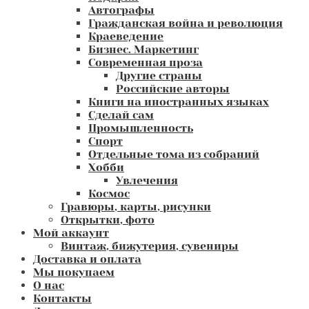
Автографы
Гражданская война и революция
Краеведение
Бизнес. Маркетинг
Современная проза
Другие страны
Российские авторы
Книги на иностранных языках
Сделай сам
Промышленность
Спорт
Отдельные тома из собраний
Хобби
Увлечения
Космос
Гравюры, карты, рисунки
Открытки, фото
Мой аккаунт
Винтаж, бижутерия, сувениры
Доставка и оплата
Мы покупаем
О нас
Контакты