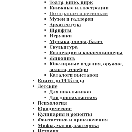
Театр, кино, цирк
Книжные иллюстрации
По странам и регионам
Музеи и галлереи
Архитектура
Шрифты
Игрушки
Музыка, опера, балет
Скульптура
Коллекции и коллекционеры
Живопись
Ювелирные изделия, оружие,
золото, серебро
Каталоги выставок
Книги до 1945 года
Детские
Для школьников
Для дошкольников
Психология
Юридические
Кулинария и рецепты
Фантастика и приключения
Мифы, магия, эзотерика
История