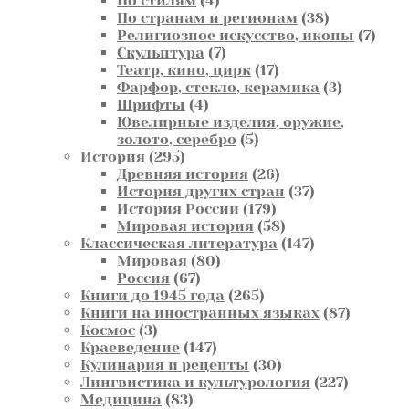
По стилям
4
товара
38
По странам и регионам
38
товаров
7
Религиозное искусство, иконы
7
7
това
Скульптура
7
товаров
17
Театр, кино, цирк
17
товаров
3
Фарфор, стекло, керамика
3
4
товара
Шрифты
4
товара
Ювелирные изделия, оружие,
5
золото, серебро
5
295
товаров
История
295
товаров
26
Древняя история
26
товаров
37
История других стран
37
179
товаров
История России
179
товаров
58
Мировая история
58
товаров
147
Классическая литература
147
80
товаров
Мировая
80
67
товаров
Россия
67
товаров
265
Книги до 1945 года
265
товаров
87
Книги на иностранных языках
87
3
товаров
Космос
3
товара
147
Краеведение
147
товаров
30
Кулинария и рецепты
30
товаров
227
Лингвистика и культурология
227
83
товаров
Медицина
83