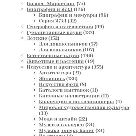
товаров
75
Бизнес. Маркетинг
75
товаров
126
Биографии и ЖЗЛ
126
товаров
96
Биографии и мемуары
96
32
товаров
Серия ЖЗЛ
32
товара
99
География и путешествия
99
132
товаров
Гуманитарные науки
132
152
товара
Детские
152
товара
57
Для дошкольников
57
107
товаров
Для школьников
107
496
товаров
Естественные науки
496
товаров
49
Животные и растения
49
товаров
355
Искусство и архитектура
355
21
товаров
Архитектура
21
136
товар
Живопись
136
товаров
8
Искусство фото
8
товаров
11
Каталоги выставок
11
товаров
11
Книжные иллюстрации
11
товаров
4
Коллекции и коллекционеры
4
товар
Мировая художественная культура
33
33
товара
22
Мода и дизайн
22
товара
34
Музеи и галлереи
34
товара
24
Музыка, опера, балет
24
4
товара