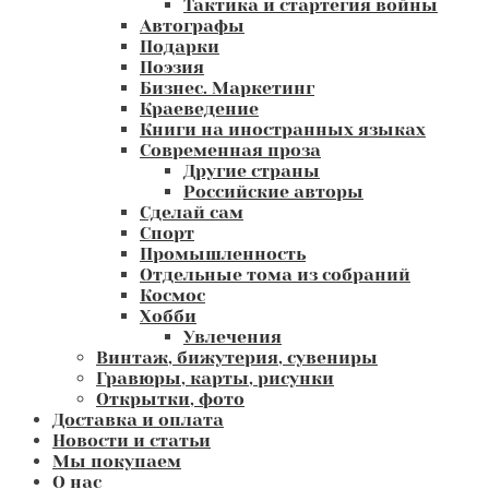
Тактика и стартегия войны
Автографы
Подарки
Поэзия
Бизнес. Маркетинг
Краеведение
Книги на иностранных языках
Современная проза
Другие страны
Российские авторы
Сделай сам
Спорт
Промышленность
Отдельные тома из собраний
Космос
Хобби
Увлечения
Винтаж, бижутерия, сувениры
Гравюры, карты, рисунки
Открытки, фото
Доставка и оплата
Новости и статьи
Мы покупаем
О нас