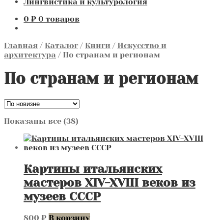
Лингвистика и культурология
0
₽
0 товаров
Главная
/
Каталог
/
Книги
/
Искусство и
архитектура
/
По странам и регионам
По странам и регионам
Сортировка:
Показаны все (38)
самые
недавние
Картины итальянских
мастеров XIV-XVIII веков из
музеев СССР
800
₽
В корзину