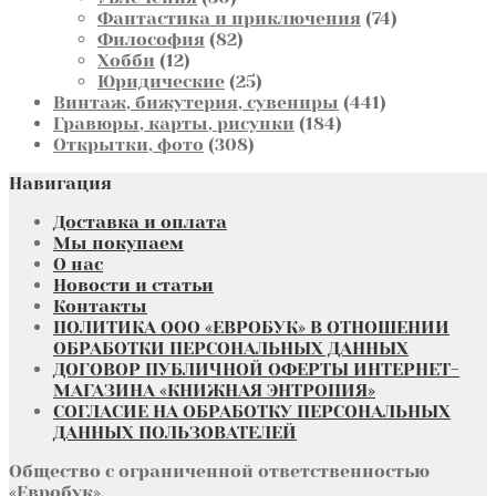
товаров
74
Фантастика и приключения
74
82
товара
Философия
82
12
товара
Хобби
12
товаров
25
Юридические
25
товаров
441
Винтаж, бижутерия, сувениры
441
184
товар
Гравюры, карты, рисунки
184
308
товара
Открытки, фото
308
товаров
Навигация
Доставка и оплата
Мы покупаем
О нас
Новости и статьи
Контакты
ПОЛИТИКА ООО «ЕВРОБУК» В ОТНОШЕНИИ
ОБРАБОТКИ ПЕРСОНАЛЬНЫХ ДАННЫХ
ДОГОВОР ПУБЛИЧНОЙ ОФЕРТЫ ИНТЕРНЕТ-
МАГАЗИНА «КНИЖНАЯ ЭНТРОПИЯ»
СОГЛАСИЕ НА ОБРАБОТКУ ПЕРСОНАЛЬНЫХ
ДАННЫХ ПОЛЬЗОВАТЕЛЕЙ
Общество с ограниченной ответственностью
«Евробук»,