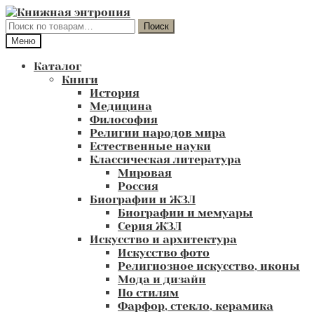
Перейти
Перейти
к
к
Искать:
Поиск
навигации
содержимому
Меню
Каталог
Книги
История
Медицина
Философия
Религии народов мира
Естественные науки
Классическая литература
Мировая
Россия
Биографии и ЖЗЛ
Биографии и мемуары
Серия ЖЗЛ
Искусство и архитектура
Искусство фото
Религиозное искусство, иконы
Мода и дизайн
По стилям
Фарфор, стекло, керамика