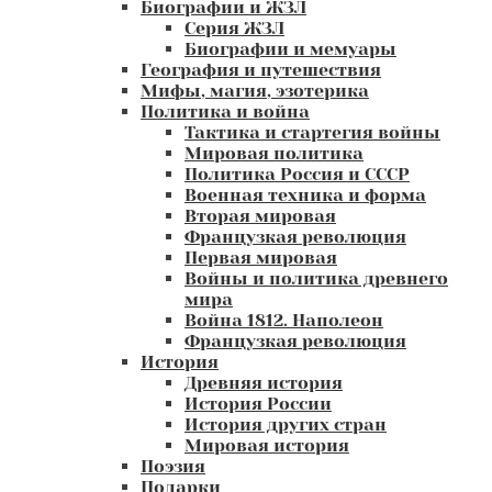
Биографии и ЖЗЛ
Серия ЖЗЛ
Биографии и мемуары
География и путешествия
Мифы, магия, эзотерика
Политика и война
Тактика и стартегия войны
Мировая политика
Политика Россия и СССР
Военная техника и форма
Вторая мировая
Французкая революция
Первая мировая
Войны и политика древнего
мира
Война 1812. Наполеон
Французкая революция
История
Древняя история
История России
История других стран
Мировая история
Поэзия
Подарки