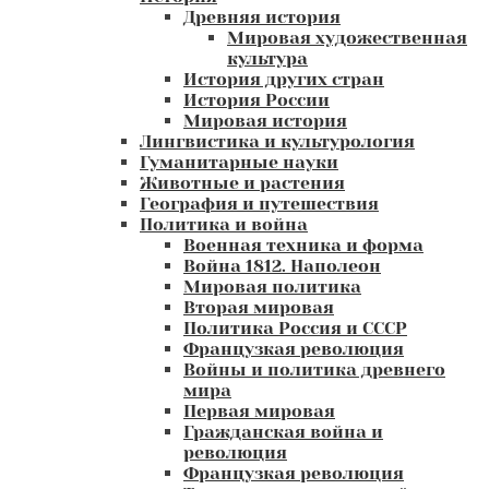
Древняя история
Мировая художественная
культура
История других стран
История России
Мировая история
Лингвистика и культурология
Гуманитарные науки
Животные и растения
География и путешествия
Политика и война
Военная техника и форма
Война 1812. Наполеон
Мировая политика
Вторая мировая
Политика Россия и СССР
Французкая революция
Войны и политика древнего
мира
Первая мировая
Гражданская война и
революция
Французкая революция