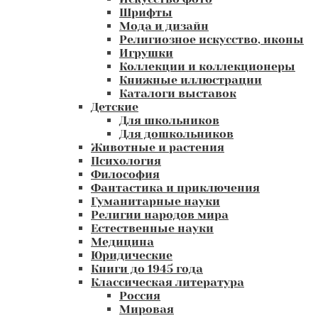
Шрифты
Мода и дизайн
Религиозное искусство, иконы
Игрушки
Коллекции и коллекционеры
Книжные иллюстрации
Каталоги выставок
Детские
Для школьников
Для дошкольников
Животные и растения
Психология
Философия
Фантастика и приключения
Гуманитарные науки
Религии народов мира
Естественные науки
Медицина
Юридические
Книги до 1945 года
Классическая литература
Россия
Мировая