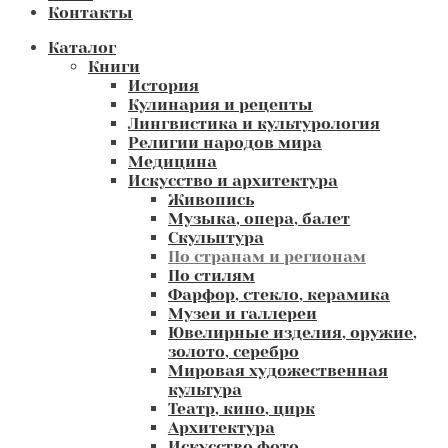
Контакты
Каталог
Книги
История
Кулинария и рецепты
Лингвистика и культурология
Религии народов мира
Медицина
Искусство и архитектура
Живопись
Музыка, опера, балет
Скульптура
По странам и регионам
По стилям
Фарфор, стекло, керамика
Музеи и галлереи
Ювелирные изделия, оружие,
золото, серебро
Мировая художественная
культура
Театр, кино, цирк
Архитектура
Искусство фото