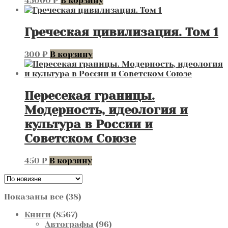
45000
₽
В корзину
Греческая цивилизация. Том 1
300
₽
В корзину
Пересекая границы.
Модерность, идеология и
культура в России и
Советском Союзе
450
₽
В корзину
Сортировка:
Показаны все (38)
самые
8567
Книги
8567
недавние
товаров
96
Автографы
96