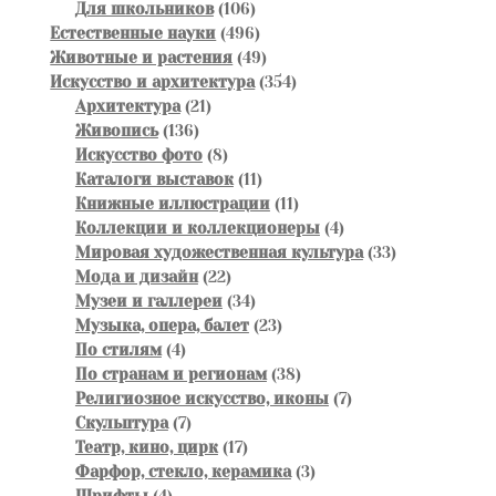
106
товаров
Для школьников
106
товаров
496
Естественные науки
496
товаров
49
Животные и растения
49
товаров
354
Искусство и архитектура
354
21
товара
Архитектура
21
136
товар
Живопись
136
товаров
8
Искусство фото
8
товаров
11
Каталоги выставок
11
товаров
11
Книжные иллюстрации
11
товаров
4
Коллекции и коллекционеры
4
товара
33
Мировая художественная культура
33
22
товара
Мода и дизайн
22
товара
34
Музеи и галлереи
34
товара
23
Музыка, опера, балет
23
4
товара
По стилям
4
товара
38
По странам и регионам
38
товаров
7
Религиозное искусство, иконы
7
7
товаров
Скульптура
7
товаров
17
Театр, кино, цирк
17
товаров
3
Фарфор, стекло, керамика
3
4
товара