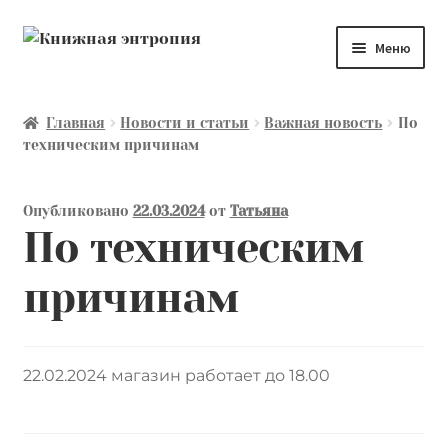
Перейти
Перейти
Меню
к
к
навигации
содержимому
Каталог
Главная
Новости и статьи
Важная новость
По
техническим причинам
Мой аккаунт
Доставка и оплата
Опубликовано
22.03.2024
от
Татьяна
По техническим
Мы покупаем
причинам
О нас
Контакты
22.02.2024 магазин работает до 18.00
Лингвистика и культурология