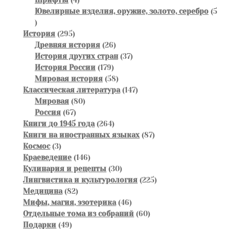
Шрифты
4
товара
Ювелирные изделия, оружие, золото, серебро
5
5
товаров
295
История
295
товаров
26
Древняя история
26
товаров
37
История других стран
37
179
товаров
История России
179
товаров
58
Мировая история
58
товаров
147
Классическая литература
147
80
товаров
Мировая
80
67
товаров
Россия
67
товаров
264
Книги до 1945 года
264
товара
87
Книги на иностранных языках
87
3
товаров
Космос
3
товара
146
Краеведение
146
товаров
30
Кулинария и рецепты
30
товаров
225
Лингвистика и культурология
225
82
товаров
Медицина
82
товара
46
Мифы, магия, эзотерика
46
товаров
60
Отдельные тома из собраний
60
49
товаров
Подарки
49