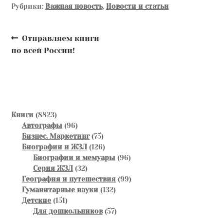
Рубрики:
Важная новость
,
Новости и статьи
Навигация
Предыдущая
Отправляем книги
запись:
по всей России!
по
записям
8823
Книги
8823
товара
96
Автографы
96
товаров
75
Бизнес. Маркетинг
75
товаров
126
Биографии и ЖЗЛ
126
товаров
96
Биографии и мемуары
96
32
товаров
Серия ЖЗЛ
32
товара
99
География и путешествия
99
132
товаров
Гуманитарные науки
132
151
товара
Детские
151
товар
57
Для дошкольников
57