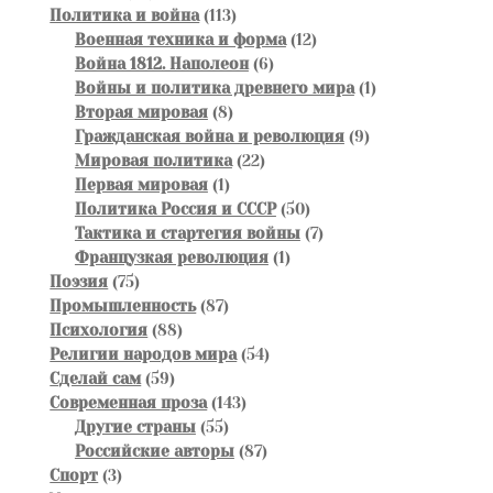
товаров
113
Политика и война
113
товаров
12
Военная техника и форма
12
6
товаров
Война 1812. Наполеон
6
товаров
1
Войны и политика древнего мира
1
8
товар
Вторая мировая
8
товаров
9
Гражданская война и революция
9
22
товаров
Мировая политика
22
1
товара
Первая мировая
1
товар
50
Политика Россия и СССР
50
товаров
7
Тактика и стартегия войны
7
1
товаров
Французкая революция
1
75
товар
Поэзия
75
товаров
87
Промышленность
87
88
товаров
Психология
88
товаров
54
Религии народов мира
54
59
товара
Сделай сам
59
товаров
143
Современная проза
143
55
товара
Другие страны
55
товаров
87
Российские авторы
87
3
товаров
Спорт
3