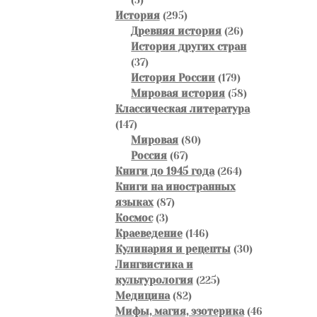
товаров
295
История
295
товаров
26
Древняя история
26
товаров
История других стран
37
37
товаров
179
История России
179
товаров
58
Мировая история
58
товаров
Классическая литература
147
147
товаров
80
Мировая
80
67
товаров
Россия
67
товаров
264
Книги до 1945 года
264
товара
Книги на иностранных
87
языках
87
3
товаров
Космос
3
товара
146
Краеведение
146
товаров
30
Кулинария и рецепты
30
товаров
Лингвистика и
225
культурология
225
82
товаров
Медицина
82
товара
Мифы, магия, эзотерика
46