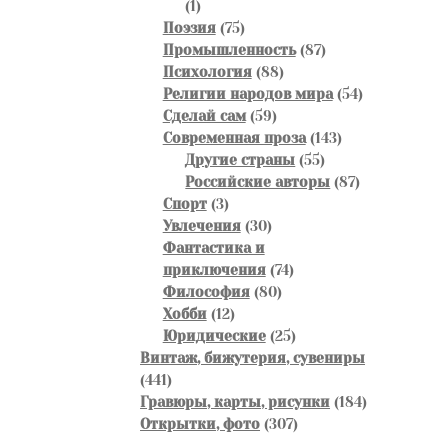
1
1
товар
75
Поэзия
75
товаров
87
Промышленность
87
88
товаров
Психология
88
товаров
54
Религии народов мира
54
59
товара
Сделай сам
59
товаров
143
Современная проза
143
55
товара
Другие страны
55
товаров
87
Российские авторы
87
3
товаров
Спорт
3
товара
30
Увлечения
30
товаров
Фантастика и
74
приключения
74
80
товара
Философия
80
12
товаров
Хобби
12
товаров
25
Юридические
25
товаров
Винтаж, бижутерия, сувениры
441
441
товар
184
Гравюры, карты, рисунки
184
307
товара
Открытки, фото
307
товаров