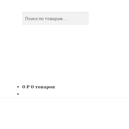
Поиск
Искать:
0
₽
0 товаров