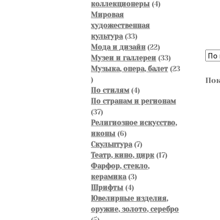
4
коллекционеры
4
товара
Мировая
художественная
33
культура
33
товара
22
Мода и дизайн
22
товара
33
Музеи и галлереи
33
товара
Музыка, опера, балет
23
23
Пок
товара
4
По стилям
4
товара
По странам и регионам
37
37
товаров
Религиозное искусство,
6
иконы
6
товаров
7
Скульптура
7
товаров
17
Театр, кино, цирк
17
товаров
Фарфор, стекло,
3
керамика
3
4
товара
Шрифты
4
товара
Ювелирные изделия,
оружие, золото, серебро
5
5