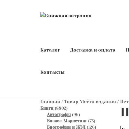
Перейти
Перейти
к
к
навигации
содержимому
Каталог
Доставка и оплата
Н
Контакты
Главная
/
Товар Место издания
/
Пет
П
8802
Книги
8802
товара
96
Автографы
96
товаров
75
Бизнес. Маркетинг
75
товаров
126
Биографии и ЖЗЛ
126