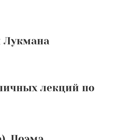
и Лукмана
бличных лекций по
). Поэма