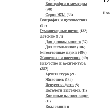
товаров
Биографии и мемуары
96
96
Пок
товаров
32
Серия ЖЗЛ
32
товара
География и путешествия
99
99
товаров
132
Гуманитарные науки
132
151
товара
Детские
151
товар
57
Для дошкольников
57
106
товаров
Для школьников
106
товаров
496
Естественные науки
496
товаров
49
Животные и растения
49
товаров
Искусство и архитектура
352
352
товара
21
Архитектура
21
135
товар
Живопись
135
товаров
8
Искусство фото
8
товаров
11
Каталоги выставок
11
товаров
Книжные иллюстрации
11
11
товаров
Коллекции и