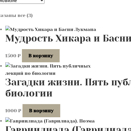
Сортировка:
азаны все (3)
самые
недавние
Мудрость Хикара и Басн
1500
₽
В корзину
Загадки жизни. Пять пу
биологии
1000
₽
В корзину
Гавриилиада (Гаврилиада