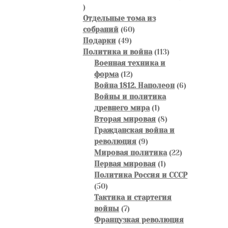
46
товаров
Отдельные тома из
60
собраний
60
49
товаров
Подарки
49
товаров
113
Политика и война
113
товаров
Военная техника и
12
форма
12
товаров
6
Война 1812. Наполеон
6
товаров
Войны и политика
1
древнего мира
1
товар
8
Вторая мировая
8
товаров
Гражданская война и
9
революция
9
товаров
22
Мировая политика
22
1
товара
Первая мировая
1
товар
Политика Россия и СССР
50
50
товаров
Тактика и стартегия
7
войны
7
товаров
Французкая революция