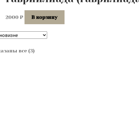
2000
₽
В корзину
Сортировка:
азаны все (3)
самые
недавние