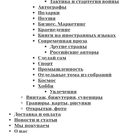
Тактика и стартегия войны
Автографы
Подарки
Поэзия
Бизнес. Маркетинг
Краеведение
Книги на иностранных языках
Современная проза
Другие страны
Российские авторы
Сделай сам
Спорт
Промышленность
Отдельные тома из собраний
Космос
Хобби
Увлечения
Винтаж, бижутерия, сувениры
Гравюры, карты, рисунки
Открытки, фото
Доставка и оплата
Новости и статьи
Мы покупаем
О нас