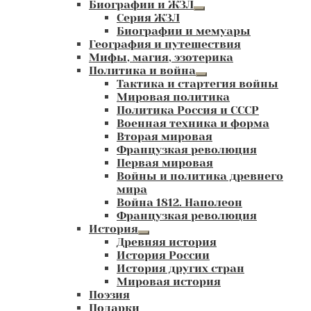
Биографии и ЖЗЛ
Развернутое
Серия ЖЗЛ
вложенное
Биографии и мемуары
меню
География и путешествия
Мифы, магия, эзотерика
Политика и война
Развернутое
Тактика и стартегия войны
вложенное
Мировая политика
меню
Политика Россия и СССР
Военная техника и форма
Вторая мировая
Французкая революция
Первая мировая
Войны и политика древнего
мира
Война 1812. Наполеон
Французкая революция
История
Развернутое
Древняя история
вложенное
История России
меню
История других стран
Мировая история
Поэзия
Подарки