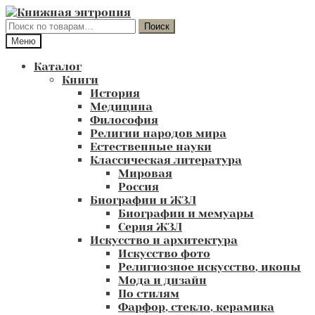
Перейти
Перейти
к
к
Искать:
Поиск
навигации
содержимому
Меню
Каталог
Книги
История
Медицина
Философия
Религии народов мира
Естественные науки
Классическая литература
Мировая
Россия
Биографии и ЖЗЛ
Биографии и мемуары
Серия ЖЗЛ
Искусство и архитектура
Искусство фото
Религиозное искусство, иконы
Мода и дизайн
По стилям
Фарфор, стекло, керамика