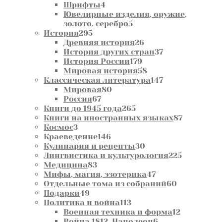
4
товара
Шрифты
4
товара
Ювелирные изделия, оружие,
5
золото, серебро
5
295
товаров
История
295
товаров
26
Древняя история
26
товаров
37
История других стран
37
179
товаров
История России
179
товаров
58
Мировая история
58
товаров
147
Классическая литература
147
80
товаров
Мировая
80
67
товаров
Россия
67
товаров
265
Книги до 1945 года
265
товаров
87
Книги на иностранных языках
87
3
товаров
Космос
3
товара
146
Краеведение
146
товаров
30
Кулинария и рецепты
30
товаров
225
Лингвистика и культурология
225
83
товаров
Медицина
83
товара
47
Мифы, магия, эзотерика
47
товаров
60
Отдельные тома из собраний
60
49
товаров
Подарки
49
товаров
113
Политика и война
113
товаров
12
Военная техника и форма
12
6
товаров
Война 1812. Наполеон
6