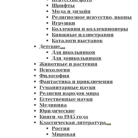
Шрифты
Мода и дизайн
Религиозное искусство, иконы
Игрушки
Коллекции и коллекционеры
Книжные иллюстрации
Каталоги выставок
Детские
Развернутое
Для школьников
вложенное
Для дошкольников
меню
Животные и растения
Психология
Философия
Фантастика и приключения
Гуманитарные науки
Религии народов мира
Естественные науки
Медицина
Юридические
Книги до 1945 года
Классическая литература
Развернутое
Россия
вложенное
Мировая
меню