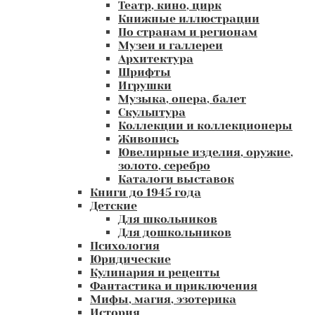
Театр, кино, цирк
Книжные иллюстрации
По странам и регионам
Музеи и галлереи
Архитектура
Шрифты
Игрушки
Музыка, опера, балет
Скульптура
Коллекции и коллекционеры
Живопись
Ювелирные изделия, оружие,
золото, серебро
Каталоги выставок
Книги до 1945 года
Детские
Для школьников
Для дошкольников
Психология
Юридические
Кулинария и рецепты
Фантастика и приключения
Мифы, магия, эзотерика
История