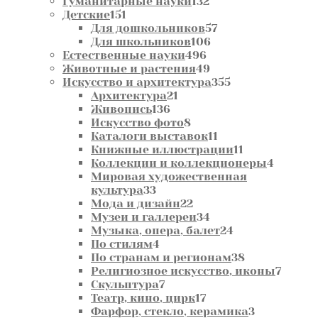
132
товаров
Гуманитарные науки
132
151
товара
Детские
151
товар
57
Для дошкольников
57
106
товаров
Для школьников
106
496
товаров
Естественные науки
496
товаров
49
Животные и растения
49
товаров
355
Искусство и архитектура
355
21
товаров
Архитектура
21
136
товар
Живопись
136
товаров
8
Искусство фото
8
товаров
11
Каталоги выставок
11
товаров
11
Книжные иллюстрации
11
товаров
4
Коллекции и коллекционеры
4
товара
Мировая художественная
33
культура
33
товара
22
Мода и дизайн
22
товара
34
Музеи и галлереи
34
товара
24
Музыка, опера, балет
24
4
товара
По стилям
4
товара
38
По странам и регионам
38
товаров
7
Религиозное искусство, иконы
7
7
товар
Скульптура
7
товаров
17
Театр, кино, цирк
17
товаров
3
Фарфор, стекло, керамика
3