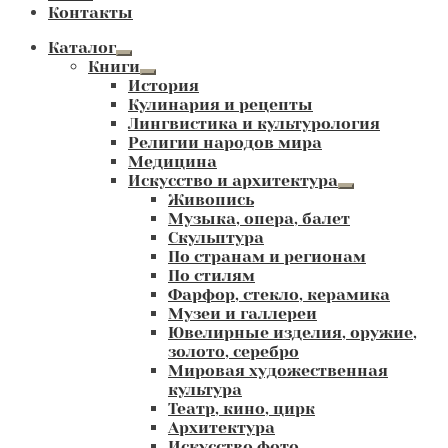
Контакты
Каталог
Развернутое
Книги
вложенное
Развернутое
История
меню
вложенное
Кулинария и рецепты
меню
Лингвистика и культурология
Религии народов мира
Медицина
Искусство и архитектура
Развернутое
Живопись
вложенное
Музыка, опера, балет
меню
Скульптура
По странам и регионам
По стилям
Фарфор, стекло, керамика
Музеи и галлереи
Ювелирные изделия, оружие,
золото, серебро
Мировая художественная
культура
Театр, кино, цирк
Архитектура
Искусство фото