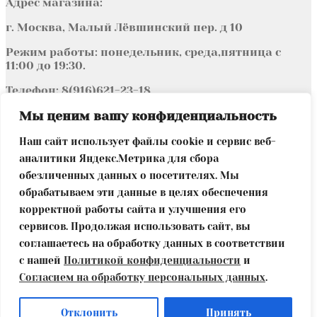
Адрес магазина:
г. Москва, Малый Лёвшинский пер. д 10
Режим работы: понедельник, среда,пятница с
11:00 до 19:30.
Телефон: 8(916)621-23-18
Адрес электронной почты:
info@entropiabook.ru
Мы ценим вашу конфиденциальность
Страница в Инстаграм
Наш сайт использует файлы cookie и сервис веб-
https://instagram.com/entropia_msc
аналитики Яндекс.Метрика для сбора
Страница в facebook
обезличенных данных о посетителях. Мы
https://www.facebook.com/entropia.msc
Страница в vk
https://vk.com/entropia_msc
обрабатываем эти данные в целях обеспечения
корректной работы сайта и улучшения его
© Книжная энтропия 2026
сервисов. Продолжая использовать сайт, вы
ПОЛИТИКА ООО «ЕВРОБУК» В ОТНОШЕНИИ
соглашаетесь на обработку данных в соответствии
ОБРАБОТКИ ПЕРСОНАЛЬНЫХ ДАННЫХ
Создано с
помощью WooCommerce
.
с нашей
Политикой конфиденциальности
и
Согласием на обработку персональных данных
.
Моя учётная запись
Поиск
Искать:
Поиск
Отклонить
Принять