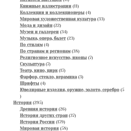
товаров
11
Книжные иллюстрации
11
товаров
4
Коллекции и коллекционеры
4
товара
33
Мировая художественная культура
33
22
товара
Мода и дизайн
22
товара
34
Музеи и галлереи
34
товара
23
Музыка, опера, балет
23
4
товара
По стилям
4
товара
38
По странам и регионам
38
товаров
7
Религиозное искусство, иконы
7
7
товаров
Скульптура
7
товаров
17
Театр, кино, цирк
17
товаров
3
Фарфор, стекло, керамика
3
4
товара
Шрифты
4
товара
Ювелирные изделия, оружие, золото, серебро
5
5
товаров
295
История
295
товаров
26
Древняя история
26
товаров
37
История других стран
37
179
товаров
История России
179
товаров
58
Мировая история
58