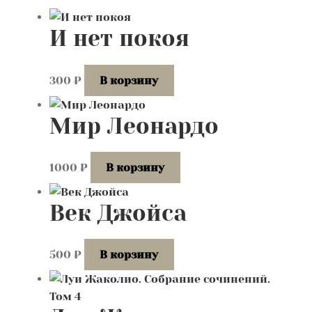
самые
Контакты
недавние
И нет покоя
Лингвистика и культурология
300
₽
В корзину
Мир Леонардо
1000
₽
В корзину
Век Джойса
500
₽
В корзину