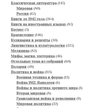
товаров
147
Классическая литература
147
80
товаров
Мировая
80
67
товаров
Россия
67
товаров
264
Книги до 1945 года
264
товара
87
Книги на иностранных языках
87
3
товаров
Космос
3
товара
146
Краеведение
146
товаров
30
Кулинария и рецепты
30
товаров
225
Лингвистика и культурология
225
82
товаров
Медицина
82
товара
46
Мифы, магия, эзотерика
46
товаров
60
Отдельные тома из собраний
60
49
товаров
Подарки
49
товаров
113
Политика и война
113
товаров
12
Военная техника и форма
12
6
товаров
Война 1812. Наполеон
6
товаров
1
Войны и политика древнего мира
1
8
товар
Вторая мировая
8
товаров
9
Гражданская война и революция
9
22
товаров
Мировая политика
22