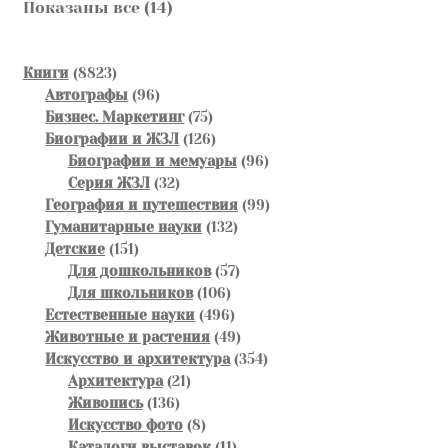
Сортировка:
Показаны все (14)
самые
недавние
8823
Книги
8823
товара
96
Автографы
96
товаров
75
Бизнес. Маркетинг
75
товаров
126
Биографии и ЖЗЛ
126
товаров
96
Биографии и мемуары
96
32
товаров
Серия ЖЗЛ
32
товара
99
География и путешествия
99
132
товаров
Гуманитарные науки
132
151
товара
Детские
151
товар
57
Для дошкольников
57
106
товаров
Для школьников
106
товаров
496
Естественные науки
496
товаров
49
Животные и растения
49
товаров
354
Искусство и архитектура
354
21
товара
Архитектура
21
136
товар
Живопись
136
товаров
8
Искусство фото
8
товаров
11
Каталоги выставок
11