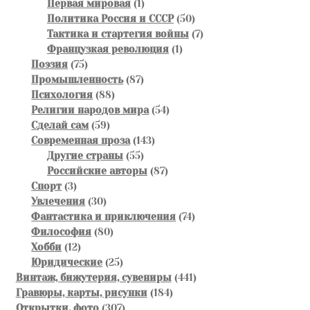
1
товара
Первая мировая
1
товар
50
Политика Россия и СССР
50
товаров
7
Тактика и стартегия войны
7
1
товаров
Французкая революция
1
75
товар
Поэзия
75
товаров
87
Промышленность
87
88
товаров
Психология
88
товаров
54
Религии народов мира
54
59
товара
Сделай сам
59
товаров
143
Современная проза
143
55
товара
Другие страны
55
товаров
87
Российские авторы
87
3
товаров
Спорт
3
товара
30
Увлечения
30
товаров
74
Фантастика и приключения
74
80
товара
Философия
80
12
товаров
Хобби
12
товаров
25
Юридические
25
товаров
441
Винтаж, бижутерия, сувениры
441
184
товар
Гравюры, карты, рисунки
184
307
товара
Открытки, фото
307