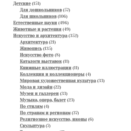
151
товара
Детские
151
товар
57
Для дошкольников
57
106
товаров
Для школьников
106
товаров
496
Естественные науки
496
товаров
49
Животные и растения
49
товаров
352
Искусство и архитектура
352
21
товара
Архитектура
21
135
товар
Живопись
135
товаров
8
Искусство фото
8
товаров
11
Каталоги выставок
11
товаров
11
Книжные иллюстрации
11
товаров
4
Коллекции и коллекционеры
4
товара
33
Мировая художественная культура
33
22
товара
Мода и дизайн
22
товара
33
Музеи и галлереи
33
товара
23
Музыка, опера, балет
23
4
товара
По стилям
4
товара
37
По странам и регионам
37
товаров
6
Религиозное искусство, иконы
6
7
товаров
Скульптура
7