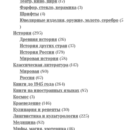
товаров
17
Театр, кино, цирк
17
товаров
3
Фарфор, стекло, керамика
3
4
товара
Шрифты
4
товара
Ювелирные изделия, оружие, золото, серебро
5
5
товаров
295
История
295
товаров
26
Древняя история
26
товаров
37
История других стран
37
179
товаров
История России
179
товаров
58
Мировая история
58
товаров
147
Классическая литература
147
80
товаров
Мировая
80
67
товаров
Россия
67
товаров
264
Книги до 1945 года
264
товара
87
Книги на иностранных языках
87
3
товаров
Космос
3
товара
146
Краеведение
146
товаров
30
Кулинария и рецепты
30
товаров
225
Лингвистика и культурология
225
82
товаров
Медицина
82
товара
46
Мифы, магия, эзотерика
46