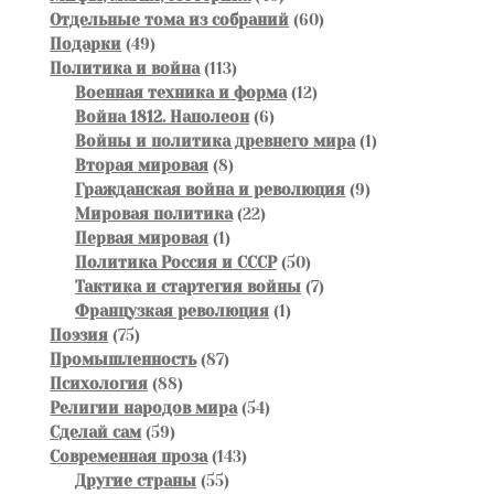
товаров
60
Отдельные тома из собраний
60
49
товаров
Подарки
49
товаров
113
Политика и война
113
товаров
12
Военная техника и форма
12
6
товаров
Война 1812. Наполеон
6
товаров
1
Войны и политика древнего мира
1
8
товар
Вторая мировая
8
товаров
9
Гражданская война и революция
9
22
товаров
Мировая политика
22
1
товара
Первая мировая
1
товар
50
Политика Россия и СССР
50
товаров
7
Тактика и стартегия войны
7
1
товаров
Французкая революция
1
75
товар
Поэзия
75
товаров
87
Промышленность
87
88
товаров
Психология
88
товаров
54
Религии народов мира
54
59
товара
Сделай сам
59
товаров
143
Современная проза
143
55
товара
Другие страны
55