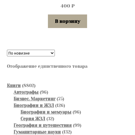
400
₽
В корзину
Отображение единственного товара
8802
Книги
8802
товара
96
Автографы
96
товаров
75
Бизнес. Маркетинг
75
товаров
126
Биографии и ЖЗЛ
126
товаров
96
Биографии и мемуары
96
32
товаров
Серия ЖЗЛ
32
товара
99
География и путешествия
99
132
товаров
Гуманитарные науки
132