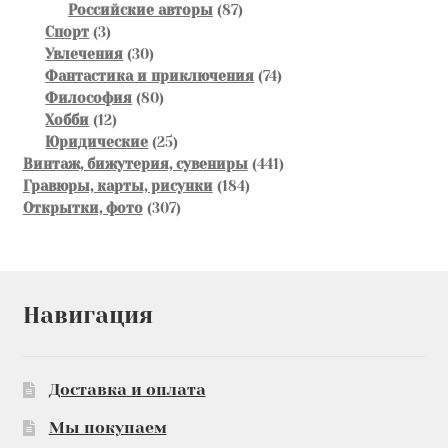
товаров
87
Российские авторы
87
3
товаров
Спорт
3
товара
30
Увлечения
30
товаров
74
Фантастика и приключения
74
80
товара
Философия
80
12
товаров
Хобби
12
товаров
25
Юридические
25
товаров
441
Винтаж, бижутерия, сувениры
441
184
товар
Гравюры, карты, рисунки
184
307
товара
Открытки, фото
307
товаров
Навигация
Доставка и оплата
Мы покупаем