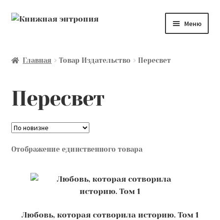
Перейти
Перейти
Меню
к
к
навигации
содержимому
Каталог
Главная
Товар Издательство
Пересвет
Мой аккаунт
Пересвет
Доставка и оплата
Мы покупаем
Отображение единственного товара
О нас
Контакты
Лингвистика и культурология
Любовь, которая сотворила историю. Том 1