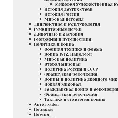
Мировая художественная к
История других стран
История России
Мировая история
Лингвистика и культурология
Гуманитарные науки
Животные и растения
География и путешествия
Политика и война
Военная техника и форма
Война 1812. Наполеон
Мировая политика
Вторая мировая
Политика Россия и СССР
Французкая революция
Войны и политика древнего мир
Первая мировая
Гражданская война и революци
Французкая революция
Тактика и стартегия войны
Автографы
Подарки
Поэзия