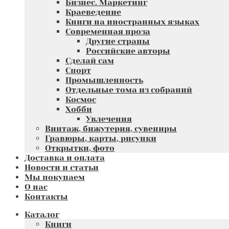
Бизнес. Маркетинг
Краеведение
Книги на иностранных языках
Современная проза
Другие страны
Российские авторы
Сделай сам
Спорт
Промышленность
Отдельные тома из собраний
Космос
Хобби
Увлечения
Винтаж, бижутерия, сувениры
Гравюры, карты, рисунки
Открытки, фото
Доставка и оплата
Новости и статьи
Мы покупаем
О нас
Контакты
Каталог
Книги