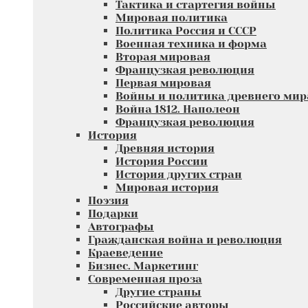
Тактика и стартегия войны
Мировая политика
Политика Россия и СССР
Военная техника и форма
Вторая мировая
Французкая революция
Первая мировая
Войны и политика древнего мир
Война 1812. Наполеон
Французкая революция
История
Древняя история
История России
История других стран
Мировая история
Поэзия
Подарки
Автографы
Гражданская война и революция
Краеведение
Бизнес. Маркетинг
Современная проза
Другие страны
Российские авторы