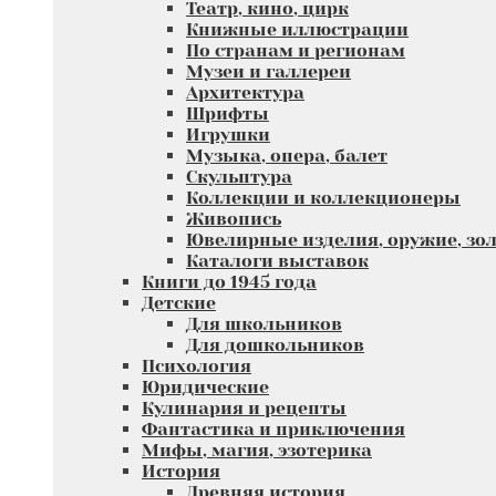
Театр, кино, цирк
Книжные иллюстрации
По странам и регионам
Музеи и галлереи
Архитектура
Шрифты
Игрушки
Музыка, опера, балет
Скульптура
Коллекции и коллекционеры
Живопись
Ювелирные изделия, оружие, зол
Каталоги выставок
Книги до 1945 года
Детские
Для школьников
Для дошкольников
Психология
Юридические
Кулинария и рецепты
Фантастика и приключения
Мифы, магия, эзотерика
История
Древняя история