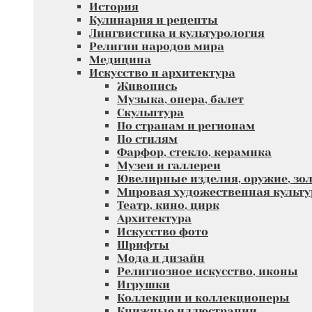
История
Кулинария и рецепты
Лингвистика и культурология
Религии народов мира
Медицина
Искусство и архитектура
Живопись
Музыка, опера, балет
Скульптура
По странам и регионам
По стилям
Фарфор, стекло, керамика
Музеи и галлереи
Ювелирные изделия, оружие, зол
Мировая художественная культу
Театр, кино, цирк
Архитектура
Искусство фото
Шрифты
Мода и дизайн
Религиозное искусство, иконы
Игрушки
Коллекции и коллекционеры
Книжные иллюстрации