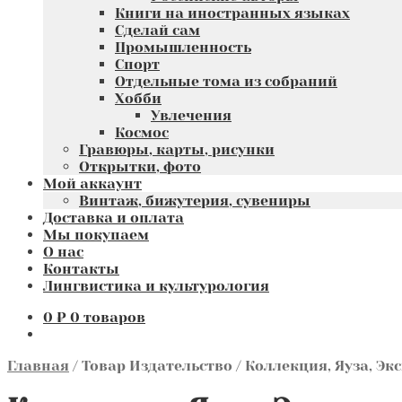
Книги на иностранных языках
Сделай сам
Промышленность
Спорт
Отдельные тома из собраний
Хобби
Увлечения
Космос
Гравюры, карты, рисунки
Открытки, фото
Мой аккаунт
Винтаж, бижутерия, сувениры
Доставка и оплата
Мы покупаем
О нас
Контакты
Лингвистика и культурология
0
₽
0 товаров
Главная
/
Товар Издательство
/
Коллекция, Яуза, Эк