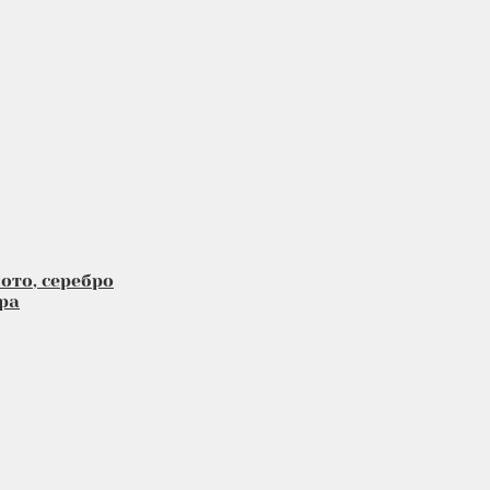
ото, серебро
ра