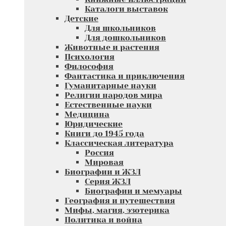
Каталоги выставок
Детские
Для школьников
Для дошкольников
Животные и растения
Психология
Философия
Фантастика и приключения
Гуманитарные науки
Религии народов мира
Естественные науки
Медицина
Юридические
Книги до 1945 года
Классическая литература
Россия
Мировая
Биографии и ЖЗЛ
Серия ЖЗЛ
Биографии и мемуары
География и путешествия
Мифы, магия, эзотерика
Политика и война