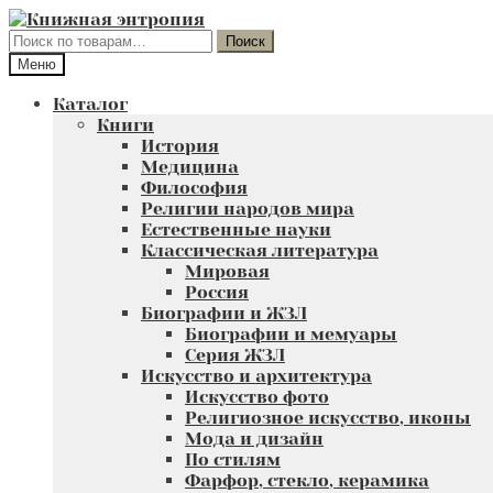
Перейти
Перейти
к
к
Искать:
Поиск
навигации
содержимому
Меню
Каталог
Книги
История
Медицина
Философия
Религии народов мира
Естественные науки
Классическая литература
Мировая
Россия
Биографии и ЖЗЛ
Биографии и мемуары
Серия ЖЗЛ
Искусство и архитектура
Искусство фото
Религиозное искусство, иконы
Мода и дизайн
По стилям
Фарфор, стекло, керамика