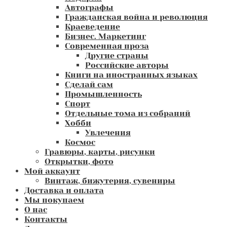
Автографы
Гражданская война и революция
Краеведение
Бизнес. Маркетинг
Современная проза
Другие страны
Российские авторы
Книги на иностранных языках
Сделай сам
Промышленность
Спорт
Отдельные тома из собраний
Хобби
Увлечения
Космос
Гравюры, карты, рисунки
Открытки, фото
Мой аккаунт
Винтаж, бижутерия, сувениры
Доставка и оплата
Мы покупаем
О нас
Контакты