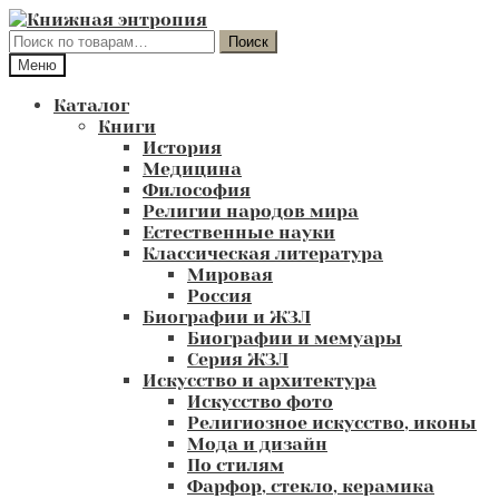
Перейти
Перейти
к
к
Искать:
Поиск
навигации
содержимому
Меню
Каталог
Книги
История
Медицина
Философия
Религии народов мира
Естественные науки
Классическая литература
Мировая
Россия
Биографии и ЖЗЛ
Биографии и мемуары
Серия ЖЗЛ
Искусство и архитектура
Искусство фото
Религиозное искусство, иконы
Мода и дизайн
По стилям
Фарфор, стекло, керамика