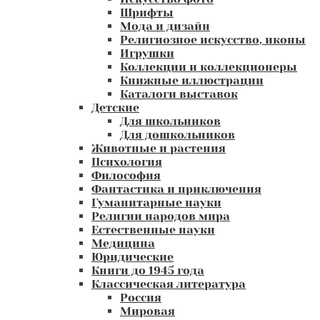
Шрифты
Мода и дизайн
Религиозное искусство, иконы
Игрушки
Коллекции и коллекционеры
Книжные иллюстрации
Каталоги выставок
Детские
Для школьников
Для дошкольников
Животные и растения
Психология
Философия
Фантастика и приключения
Гуманитарные науки
Религии народов мира
Естественные науки
Медицина
Юридические
Книги до 1945 года
Классическая литература
Россия
Мировая