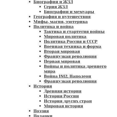
Биографии и ЖЗЛ
Серия ЖЗЛ
Биографии и мемуары
География и путешествия
Мифы, магия, эзотерика
Политика и война
Тактика и стартегия войны
Мировая политика
Политика Россия и СССР
Военная техника и форма
Вторая мировая
Французкая революция
Первая мировая
Войны и политика древнего
мира
Война 1812. Наполеон
Французкая революция
История
Древняя история
История России
История других стран
Мировая история
Поэзия
Подарки