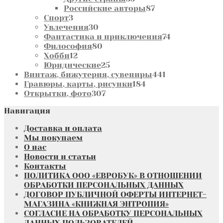
товаров
87
Российские авторы
87
3
товаров
Спорт
3
товара
30
Увлечения
30
товаров
74
Фантастика и приключения
74
80
товара
Философия
80
12
товаров
Хобби
12
товаров
25
Юридические
25
товаров
441
Винтаж, бижутерия, сувениры
441
184
товар
Гравюры, карты, рисунки
184
307
товара
Открытки, фото
307
товаров
Навигация
Доставка и оплата
Мы покупаем
О нас
Новости и статьи
Контакты
ПОЛИТИКА ООО «ЕВРОБУК» В ОТНОШЕНИИ
ОБРАБОТКИ ПЕРСОНАЛЬНЫХ ДАННЫХ
ДОГОВОР ПУБЛИЧНОЙ ОФЕРТЫ ИНТЕРНЕТ-
МАГАЗИНА «КНИЖНАЯ ЭНТРОПИЯ»
СОГЛАСИЕ НА ОБРАБОТКУ ПЕРСОНАЛЬНЫХ
ДАННЫХ ПОЛЬЗОВАТЕЛЕЙ