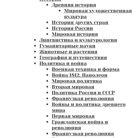
Древняя история
Мировая художественная
культура
История других стран
История России
Мировая история
Лингвистика и культурология
Гуманитарные науки
Животные и растения
География и путешествия
Политика и война
Военная техника и форма
Война 1812. Наполеон
Мировая политика
Вторая мировая
Политика Россия и СССР
Французкая революция
Войны и политика древнего
мира
Первая мировая
Гражданская война и
революция
Французкая революция