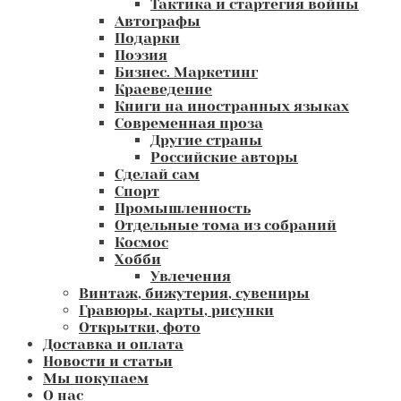
Тактика и стартегия войны
Автографы
Подарки
Поэзия
Бизнес. Маркетинг
Краеведение
Книги на иностранных языках
Современная проза
Другие страны
Российские авторы
Сделай сам
Спорт
Промышленность
Отдельные тома из собраний
Космос
Хобби
Увлечения
Винтаж, бижутерия, сувениры
Гравюры, карты, рисунки
Открытки, фото
Доставка и оплата
Новости и статьи
Мы покупаем
О нас