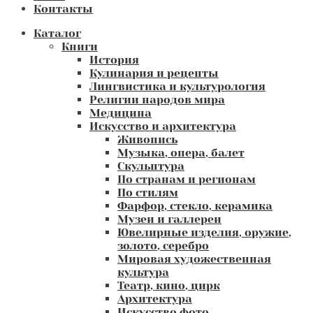
Контакты
Каталог
Книги
История
Кулинария и рецепты
Лингвистика и культурология
Религии народов мира
Медицина
Искусство и архитектура
Живопись
Музыка, опера, балет
Скульптура
По странам и регионам
По стилям
Фарфор, стекло, керамика
Музеи и галлереи
Ювелирные изделия, оружие,
золото, серебро
Мировая художественная
культура
Театр, кино, цирк
Архитектура
Искусство фото