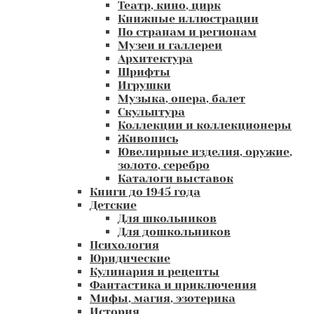
Театр, кино, цирк
Книжные иллюстрации
По странам и регионам
Музеи и галлереи
Архитектура
Шрифты
Игрушки
Музыка, опера, балет
Скульптура
Коллекции и коллекционеры
Живопись
Ювелирные изделия, оружие,
золото, серебро
Каталоги выставок
Книги до 1945 года
Детские
Для школьников
Для дошкольников
Психология
Юридические
Кулинария и рецепты
Фантастика и приключения
Мифы, магия, эзотерика
История