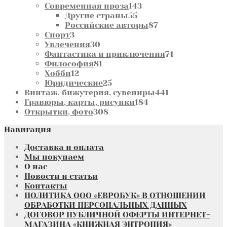
товаров
143
Современная проза
143
55
товара
Другие страны
55
товаров
87
Российские авторы
87
3
товаров
Спорт
3
товара
30
Увлечения
30
товаров
74
Фантастика и приключения
74
81
товара
Философия
81
12
товар
Хобби
12
товаров
25
Юридические
25
товаров
441
Винтаж, бижутерия, сувениры
441
184
товар
Гравюры, карты, рисунки
184
308
товара
Открытки, фото
308
товаров
Навигация
Доставка и оплата
Мы покупаем
О нас
Новости и статьи
Контакты
ПОЛИТИКА ООО «ЕВРОБУК» В ОТНОШЕНИИ
ОБРАБОТКИ ПЕРСОНАЛЬНЫХ ДАННЫХ
ДОГОВОР ПУБЛИЧНОЙ ОФЕРТЫ ИНТЕРНЕТ-
МАГАЗИНА «КНИЖНАЯ ЭНТРОПИЯ»