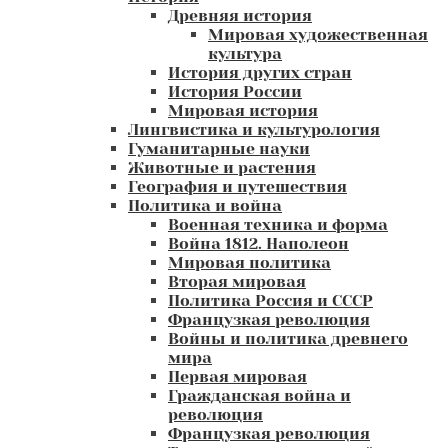
Древняя история
Мировая художественная
культура
История других стран
История России
Мировая история
Лингвистика и культурология
Гуманитарные науки
Животные и растения
География и путешествия
Политика и война
Военная техника и форма
Война 1812. Наполеон
Мировая политика
Вторая мировая
Политика Россия и СССР
Французкая революция
Войны и политика древнего
мира
Первая мировая
Гражданская война и
революция
Французкая революция