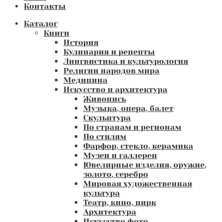
Контакты
Каталог
Книги
История
Кулинария и рецепты
Лингвистика и культурология
Религии народов мира
Медицина
Искусство и архитектура
Живопись
Музыка, опера, балет
Скульптура
По странам и регионам
По стилям
Фарфор, стекло, керамика
Музеи и галлереи
Ювелирные изделия, оружие,
золото, серебро
Мировая художественная
культура
Театр, кино, цирк
Архитектура
Искусство фото