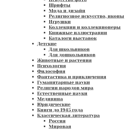
Шрифты
Мода и дизайн
Религиозное искусство, иконы
Игрушки
Коллекции и коллекционеры
Книжные иллюстрации
Каталоги выставок
Детские
Для школьников
Для дошкольников
Животные и растения
Психология
Философия
Фантастика и приключения
Гуманитарные науки
Религии народов мира
Естественные науки
Медицина
Юридические
Книги до 1945 года
Классическая литература
Россия
Мировая