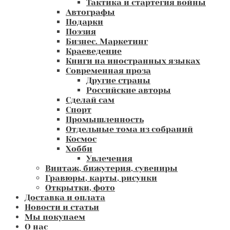
Тактика и стартегия войны
Автографы
Подарки
Поэзия
Бизнес. Маркетинг
Краеведение
Книги на иностранных языках
Современная проза
Другие страны
Российские авторы
Сделай сам
Спорт
Промышленность
Отдельные тома из собраний
Космос
Хобби
Увлечения
Винтаж, бижутерия, сувениры
Гравюры, карты, рисунки
Открытки, фото
Доставка и оплата
Новости и статьи
Мы покупаем
О нас