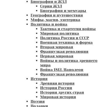
Биографии и ЖЗЛ
Серия ЖЗЛ
Биографии и мемуары
География и путешествия
Мифы, магия, эзотерика
Политика и война
Тактика и стартегия войны
Мировая политика
Политика Россия и СССР
Военная техника и форма
Вторая мировая
Французкая революция
Первая мировая
Войны и политика древнего
мира
Война 1812. Наполеон
Французкая революция
История
Древняя история
История России
История других стран
Мировая история
Поэзия
Подарки