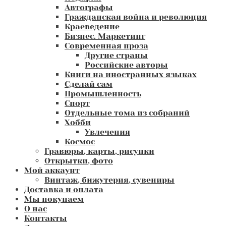
Автографы
Гражданская война и революция
Краеведение
Бизнес. Маркетинг
Современная проза
Другие страны
Российские авторы
Книги на иностранных языках
Сделай сам
Промышленность
Спорт
Отдельные тома из собраний
Хобби
Увлечения
Космос
Гравюры, карты, рисунки
Открытки, фото
Мой аккаунт
Винтаж, бижутерия, сувениры
Доставка и оплата
Мы покупаем
О нас
Контакты