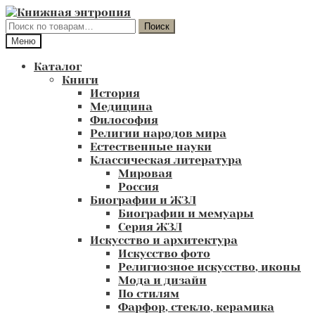
Перейти
Перейти
к
к
Искать:
Поиск
навигации
содержимому
Меню
Каталог
Книги
История
Медицина
Философия
Религии народов мира
Естественные науки
Классическая литература
Мировая
Россия
Биографии и ЖЗЛ
Биографии и мемуары
Серия ЖЗЛ
Искусство и архитектура
Искусство фото
Религиозное искусство, иконы
Мода и дизайн
По стилям
Фарфор, стекло, керамика