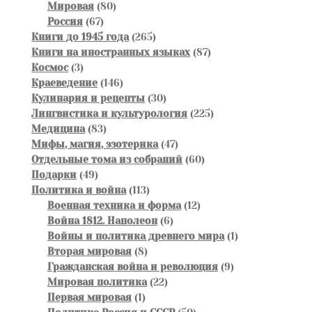
80
товаров
Мировая
80
67
товаров
Россия
67
товаров
265
Книги до 1945 года
265
товаров
87
Книги на иностранных языках
87
3
товаров
Космос
3
товара
146
Краеведение
146
товаров
30
Кулинария и рецепты
30
товаров
225
Лингвистика и культурология
225
83
товаров
Медицина
83
товара
47
Мифы, магия, эзотерика
47
товаров
60
Отдельные тома из собраний
60
49
товаров
Подарки
49
товаров
113
Политика и война
113
товаров
12
Военная техника и форма
12
6
товаров
Война 1812. Наполеон
6
товаров
1
Войны и политика древнего мира
1
8
товар
Вторая мировая
8
товаров
9
Гражданская война и революция
9
22
товаров
Мировая политика
22
1
товара
Первая мировая
1
товар
50