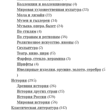
товаров
4
Коллекции и коллекционеры
4
товара
33
Мировая художественная культура
33
22
товара
Мода и дизайн
22
товара
34
Музеи и галлереи
34
товара
24
Музыка, опера, балет
24
4
товара
По стилям
4
товара
38
По странам и регионам
38
товаров
7
Религиозное искусство, иконы
7
7
товаров
Скульптура
7
товаров
17
Театр, кино, цирк
17
товаров
3
Фарфор, стекло, керамика
3
4
товара
Шрифты
4
товара
Ювелирные изделия, оружие, золото, серебро
5
5
товаров
295
История
295
товаров
26
Древняя история
26
товаров
37
История других стран
37
179
товаров
История России
179
товаров
58
Мировая история
58
товаров
147
Классическая литература
147