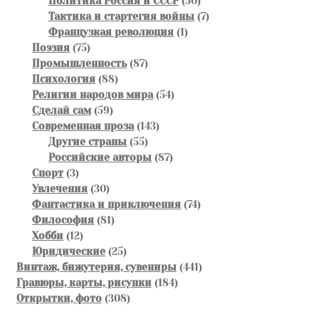
Политика Россия и СССР
50
товаров
7
Тактика и стартегия войны
7
1
товаров
Французкая революция
1
75
товар
Поэзия
75
товаров
87
Промышленность
87
88
товаров
Психология
88
товаров
54
Религии народов мира
54
59
товара
Сделай сам
59
товаров
143
Современная проза
143
55
товара
Другие страны
55
товаров
87
Российские авторы
87
3
товаров
Спорт
3
товара
30
Увлечения
30
товаров
74
Фантастика и приключения
74
81
товара
Философия
81
12
товар
Хобби
12
товаров
25
Юридические
25
товаров
441
Винтаж, бижутерия, сувениры
441
184
товар
Гравюры, карты, рисунки
184
308
товара
Открытки, фото
308
товаров