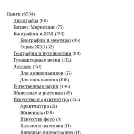
самые
недавние
8594
Книги
8594
товара
96
Автографы
96
товаров
75
Бизнес. Маркетинг
75
товаров
126
Биографии и ЖЗЛ
126
товаров
96
Биографии и мемуары
96
32
товаров
Серия ЖЗЛ
32
товара
99
География и путешествия
99
132
товаров
Гуманитарные науки
132
151
товара
Детские
151
товар
57
Для дошкольников
57
106
товаров
Для школьников
106
товаров
496
Естественные науки
496
товаров
49
Животные и растения
49
товаров
355
Искусство и архитектура
355
21
товаров
Архитектура
21
136
товар
Живопись
136
товаров
8
Искусство фото
8
товаров
11
Каталоги выставок
11
товаров
11
Книжные иллюстрации
11