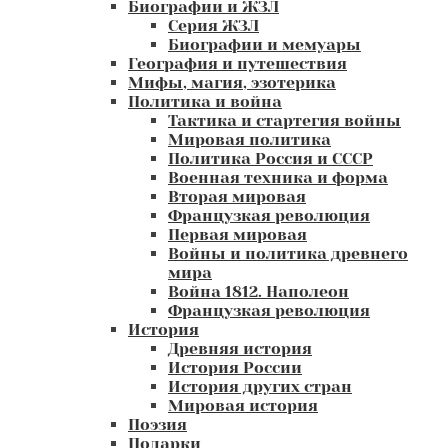
Биографии и ЖЗЛ
Серия ЖЗЛ
Биографии и мемуары
География и путешествия
Мифы, магия, эзотерика
Политика и война
Тактика и стартегия войны
Мировая политика
Политика Россия и СССР
Военная техника и форма
Вторая мировая
Французкая революция
Первая мировая
Войны и политика древнего
мира
Война 1812. Наполеон
Французкая революция
История
Древняя история
История России
История других стран
Мировая история
Поэзия
Подарки