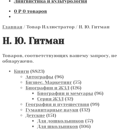
Лингвистика и культурология
0
₽
0 товаров
Главная
/
Товар Иллюстратор
/
Н. Ю. Гитман
Н. Ю. Гитман
Товаров, соответствующих вашему запросу, не
обнаружено.
8823
Книги
8823
товара
96
Автографы
96
товаров
75
Бизнес. Маркетинг
75
товаров
126
Биографии и ЖЗЛ
126
товаров
96
Биографии и мемуары
96
32
товаров
Серия ЖЗЛ
32
товара
99
География и путешествия
99
132
товаров
Гуманитарные науки
132
151
товара
Детские
151
товар
57
Для дошкольников
57
106
товаров
Для школьников
106