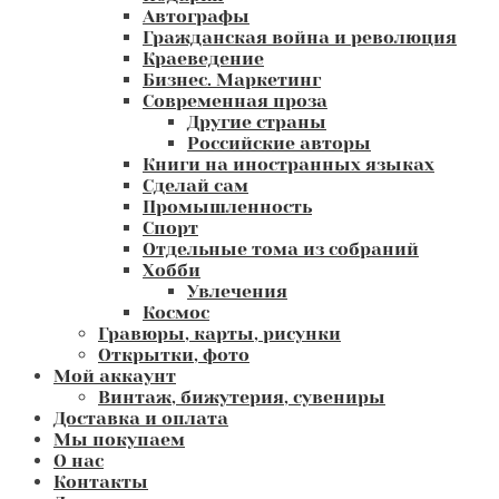
Автографы
Гражданская война и революция
Краеведение
Бизнес. Маркетинг
Современная проза
Другие страны
Российские авторы
Книги на иностранных языках
Сделай сам
Промышленность
Спорт
Отдельные тома из собраний
Хобби
Увлечения
Космос
Гравюры, карты, рисунки
Открытки, фото
Мой аккаунт
Винтаж, бижутерия, сувениры
Доставка и оплата
Мы покупаем
О нас
Контакты