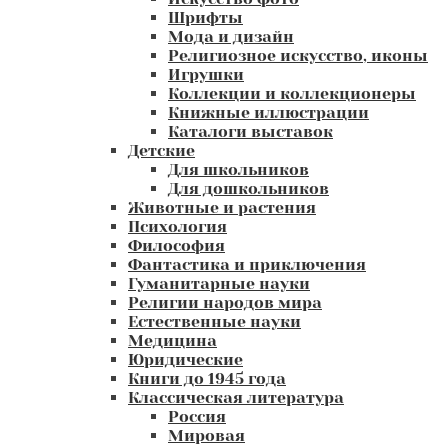
Шрифты
Мода и дизайн
Религиозное искусство, иконы
Игрушки
Коллекции и коллекционеры
Книжные иллюстрации
Каталоги выставок
Детские
Для школьников
Для дошкольников
Животные и растения
Психология
Философия
Фантастика и приключения
Гуманитарные науки
Религии народов мира
Естественные науки
Медицина
Юридические
Книги до 1945 года
Классическая литература
Россия
Мировая