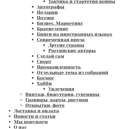
Тактика и стартегия войны
Автографы
Подарки
Поэзия
Бизнес. Маркетинг
Краеведение
Книги на иностранных языках
Современная проза
Другие страны
Российские авторы
Сделай сам
Спорт
Промышленность
Отдельные тома из собраний
Космос
Хобби
Увлечения
Винтаж, бижутерия, сувениры
Гравюры, карты, рисунки
Открытки, фото
Доставка и оплата
Новости и статьи
Мы покупаем
О нас