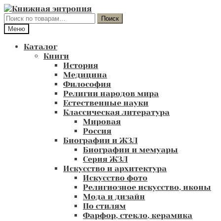
Перейти
Перейти
к
к
Искать:
Поиск
навигации
содержимому
Меню
Каталог
Книги
История
Медицина
Философия
Религии народов мира
Естественные науки
Классическая литература
Мировая
Россия
Биографии и ЖЗЛ
Биографии и мемуары
Серия ЖЗЛ
Искусство и архитектура
Искусство фото
Религиозное искусство, иконы
Мода и дизайн
По стилям
Фарфор, стекло, керамика