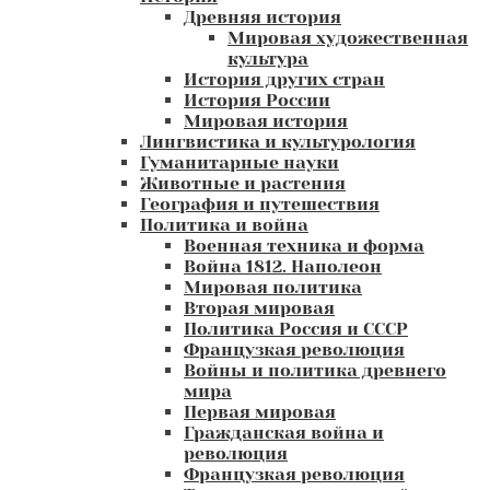
Древняя история
Мировая художественная
культура
История других стран
История России
Мировая история
Лингвистика и культурология
Гуманитарные науки
Животные и растения
География и путешествия
Политика и война
Военная техника и форма
Война 1812. Наполеон
Мировая политика
Вторая мировая
Политика Россия и СССР
Французкая революция
Войны и политика древнего
мира
Первая мировая
Гражданская война и
революция
Французкая революция