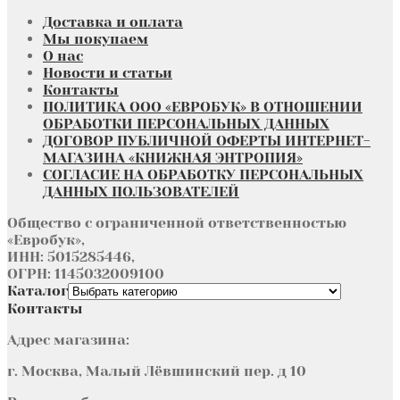
Доставка и оплата
Мы покупаем
О нас
Новости и статьи
Контакты
ПОЛИТИКА ООО «ЕВРОБУК» В ОТНОШЕНИИ
ОБРАБОТКИ ПЕРСОНАЛЬНЫХ ДАННЫХ
ДОГОВОР ПУБЛИЧНОЙ ОФЕРТЫ ИНТЕРНЕТ-
МАГАЗИНА «КНИЖНАЯ ЭНТРОПИЯ»
СОГЛАСИЕ НА ОБРАБОТКУ ПЕРСОНАЛЬНЫХ
ДАННЫХ ПОЛЬЗОВАТЕЛЕЙ
Общество с ограниченной ответственностью
«Евробук»,
ИНН: 5015285446,
ОГРН: 1145032009100
Каталог
Контакты
Адрес магазина:
г. Москва, Малый Лёвшинский пер. д 10