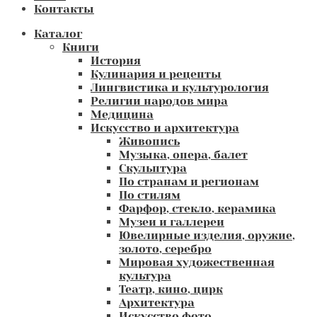
Контакты
Каталог
Книги
История
Кулинария и рецепты
Лингвистика и культурология
Религии народов мира
Медицина
Искусство и архитектура
Живопись
Музыка, опера, балет
Скульптура
По странам и регионам
По стилям
Фарфор, стекло, керамика
Музеи и галлереи
Ювелирные изделия, оружие,
золото, серебро
Мировая художественная
культура
Театр, кино, цирк
Архитектура
Искусство фото