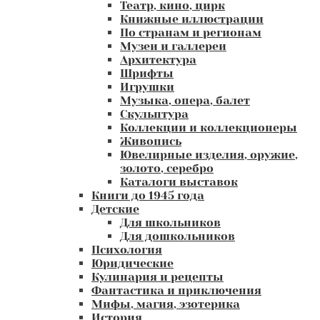
Театр, кино, цирк
Книжные иллюстрации
По странам и регионам
Музеи и галлереи
Архитектура
Шрифты
Игрушки
Музыка, опера, балет
Скульптура
Коллекции и коллекционеры
Живопись
Ювелирные изделия, оружие,
золото, серебро
Каталоги выставок
Книги до 1945 года
Детские
Для школьников
Для дошкольников
Психология
Юридические
Кулинария и рецепты
Фантастика и приключения
Мифы, магия, эзотерика
История