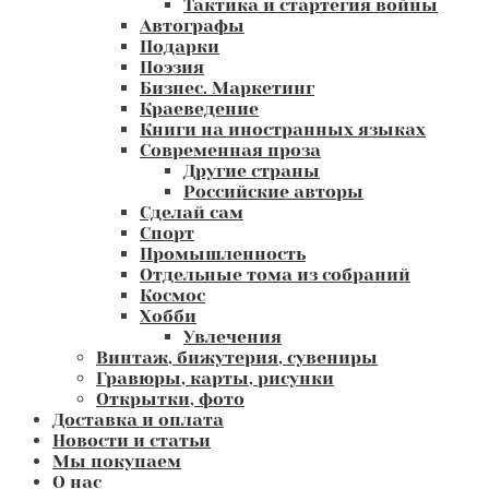
Тактика и стартегия войны
Автографы
Подарки
Поэзия
Бизнес. Маркетинг
Краеведение
Книги на иностранных языках
Современная проза
Другие страны
Российские авторы
Сделай сам
Спорт
Промышленность
Отдельные тома из собраний
Космос
Хобби
Увлечения
Винтаж, бижутерия, сувениры
Гравюры, карты, рисунки
Открытки, фото
Доставка и оплата
Новости и статьи
Мы покупаем
О нас