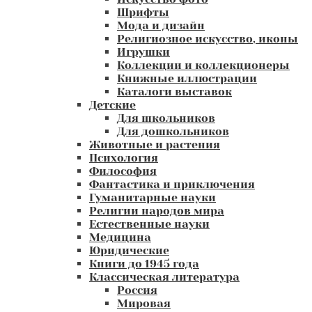
Шрифты
Мода и дизайн
Религиозное искусство, иконы
Игрушки
Коллекции и коллекционеры
Книжные иллюстрации
Каталоги выставок
Детские
Для школьников
Для дошкольников
Животные и растения
Психология
Философия
Фантастика и приключения
Гуманитарные науки
Религии народов мира
Естественные науки
Медицина
Юридические
Книги до 1945 года
Классическая литература
Россия
Мировая