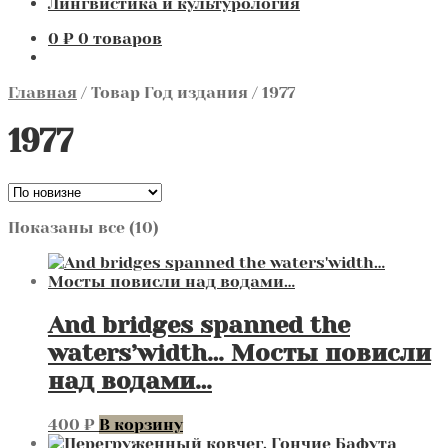
Лингвистика и культурология
0
₽
0 товаров
Главная
/
Товар Год издания
/
1977
1977
Сортировка:
Показаны все (10)
самые
недавние
And bridges spanned the
waters’width… Мосты повисли
над водами…
400
₽
В корзину