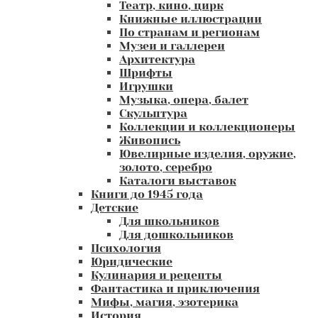
Театр, кино, цирк
Книжные иллюстрации
По странам и регионам
Музеи и галлереи
Архитектура
Шрифты
Игрушки
Музыка, опера, балет
Скульптура
Коллекции и коллекционеры
Живопись
Ювелирные изделия, оружие,
золото, серебро
Каталоги выставок
Книги до 1945 года
Детские
Для школьников
Для дошкольников
Психология
Юридические
Кулинария и рецепты
Фантастика и приключения
Мифы, магия, эзотерика
История