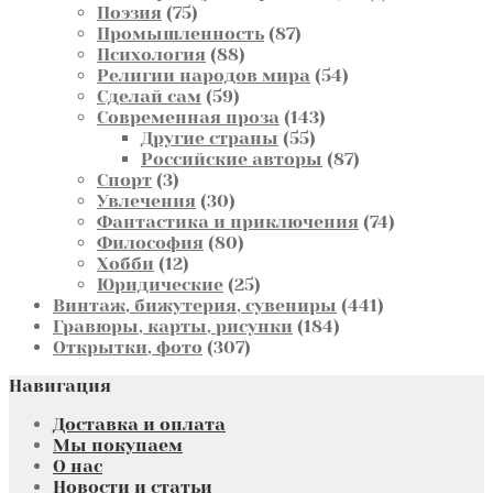
75
товар
Поэзия
75
товаров
87
Промышленность
87
88
товаров
Психология
88
товаров
54
Религии народов мира
54
59
товара
Сделай сам
59
товаров
143
Современная проза
143
55
товара
Другие страны
55
товаров
87
Российские авторы
87
3
товаров
Спорт
3
товара
30
Увлечения
30
товаров
74
Фантастика и приключения
74
80
товара
Философия
80
12
товаров
Хобби
12
товаров
25
Юридические
25
товаров
441
Винтаж, бижутерия, сувениры
441
184
товар
Гравюры, карты, рисунки
184
307
товара
Открытки, фото
307
товаров
Навигация
Доставка и оплата
Мы покупаем
О нас
Новости и статьи