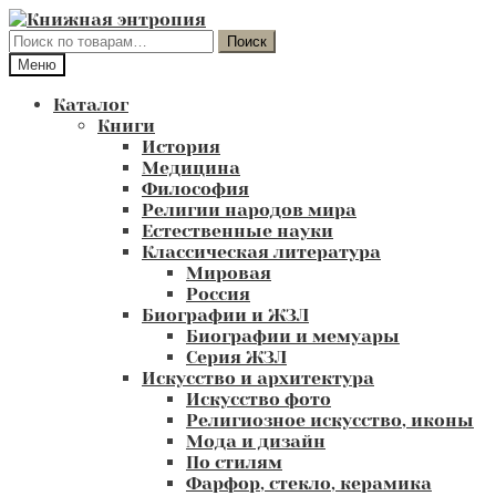
Перейти
Перейти
к
к
Искать:
Поиск
навигации
содержимому
Меню
Каталог
Книги
История
Медицина
Философия
Религии народов мира
Естественные науки
Классическая литература
Мировая
Россия
Биографии и ЖЗЛ
Биографии и мемуары
Серия ЖЗЛ
Искусство и архитектура
Искусство фото
Религиозное искусство, иконы
Мода и дизайн
По стилям
Фарфор, стекло, керамика