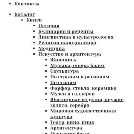
Контакты
Каталог
Книги
История
Кулинария и рецепты
Лингвистика и культурология
Религии народов мира
Медицина
Искусство и архитектура
Живопись
Музыка, опера, балет
Скульптура
По странам и регионам
По стилям
Фарфор, стекло, керамика
Музеи и галлереи
Ювелирные изделия, оружие,
золото, серебро
Мировая художественная
культура
Театр, кино, цирк
Архитектура
Искусство фото