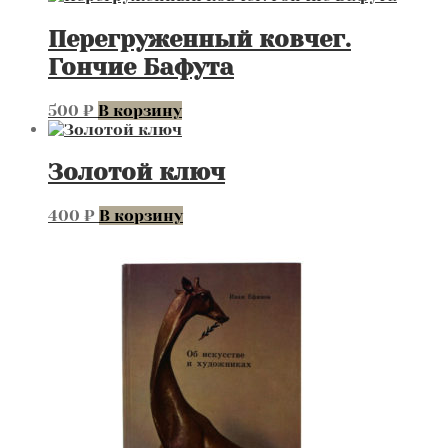
Перегруженный ковчег.
Гончие Бафута
500
₽
В корзину
Золотой ключ
400
₽
В корзину