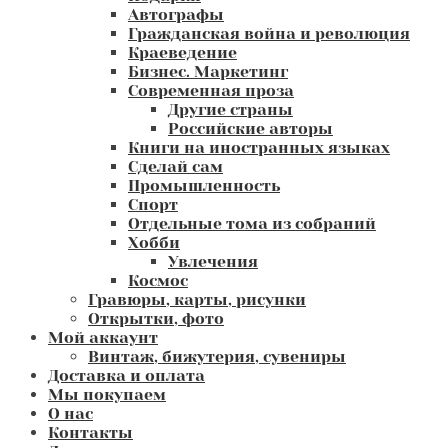
Автографы
Гражданская война и революция
Краеведение
Бизнес. Маркетинг
Современная проза
Другие страны
Российские авторы
Книги на иностранных языках
Сделай сам
Промышленность
Спорт
Отдельные тома из собраний
Хобби
Увлечения
Космос
Гравюры, карты, рисунки
Открытки, фото
Мой аккаунт
Винтаж, бижутерия, сувениры
Доставка и оплата
Мы покупаем
О нас
Контакты