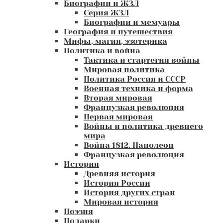
Биографии и ЖЗЛ
Серия ЖЗЛ
Биографии и мемуары
География и путешествия
Мифы, магия, эзотерика
Политика и война
Тактика и стартегия войны
Мировая политика
Политика Россия и СССР
Военная техника и форма
Вторая мировая
Французкая революция
Первая мировая
Войны и политика древнего
мира
Война 1812. Наполеон
Французкая революция
История
Древняя история
История России
История других стран
Мировая история
Поэзия
Подарки