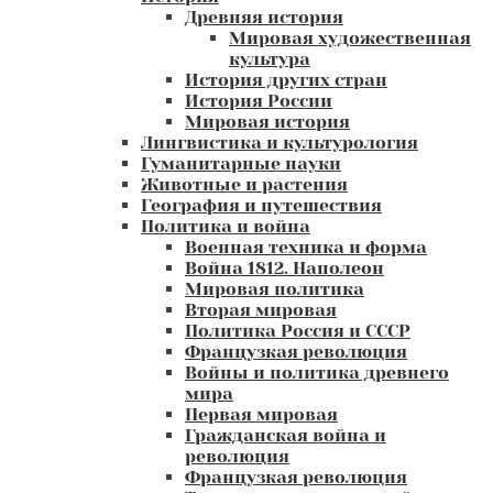
Древняя история
Мировая художественная
культура
История других стран
История России
Мировая история
Лингвистика и культурология
Гуманитарные науки
Животные и растения
География и путешествия
Политика и война
Военная техника и форма
Война 1812. Наполеон
Мировая политика
Вторая мировая
Политика Россия и СССР
Французкая революция
Войны и политика древнего
мира
Первая мировая
Гражданская война и
революция
Французкая революция