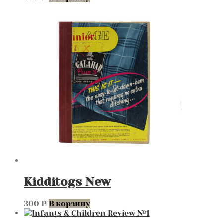
Kidditogs New
300
₽
В корзину