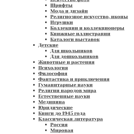
Шрифты
Мода и дизайн
Религиозное искусство, иконы
Игрушки
Коллекции и коллекционеры
Книжные иллюстрации
Каталоги выставок
Детские
Для школьников
Для дошкольников
Животные и растения
Психология
Философия
Фантастика и приключения
Гуманитарные науки
Религии народов мира
Естественные науки
Медицина
Юридические
Книги до 1945 года
Классическая литература
Россия
Мировая