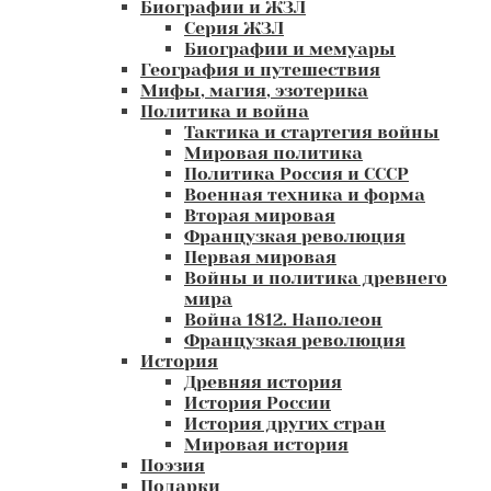
Биографии и ЖЗЛ
Серия ЖЗЛ
Биографии и мемуары
География и путешествия
Мифы, магия, эзотерика
Политика и война
Тактика и стартегия войны
Мировая политика
Политика Россия и СССР
Военная техника и форма
Вторая мировая
Французкая революция
Первая мировая
Войны и политика древнего
мира
Война 1812. Наполеон
Французкая революция
История
Древняя история
История России
История других стран
Мировая история
Поэзия
Подарки