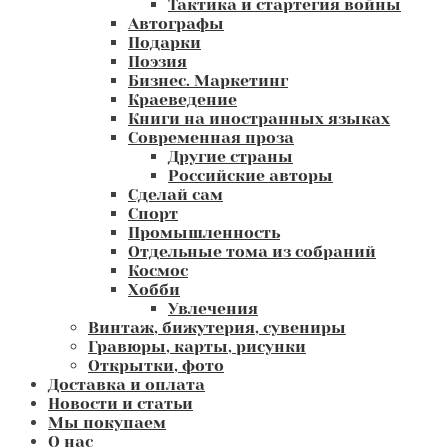
Тактика и стартегия войны
Автографы
Подарки
Поэзия
Бизнес. Маркетинг
Краеведение
Книги на иностранных языках
Современная проза
Другие страны
Российские авторы
Сделай сам
Спорт
Промышленность
Отдельные тома из собраний
Космос
Хобби
Увлечения
Винтаж, бижутерия, сувениры
Гравюры, карты, рисунки
Открытки, фото
Доставка и оплата
Новости и статьи
Мы покупаем
О нас