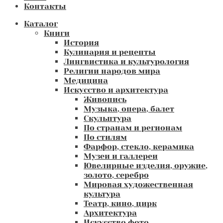
Контакты
Каталог
Книги
История
Кулинария и рецепты
Лингвистика и культурология
Религии народов мира
Медицина
Искусство и архитектура
Живопись
Музыка, опера, балет
Скульптура
По странам и регионам
По стилям
Фарфор, стекло, керамика
Музеи и галлереи
Ювелирные изделия, оружие,
золото, серебро
Мировая художественная
культура
Театр, кино, цирк
Архитектура
Искусство фото