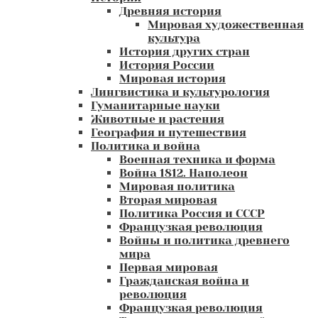
Древняя история
Мировая художественная
культура
История других стран
История России
Мировая история
Лингвистика и культурология
Гуманитарные науки
Животные и растения
География и путешествия
Политика и война
Военная техника и форма
Война 1812. Наполеон
Мировая политика
Вторая мировая
Политика Россия и СССР
Французкая революция
Войны и политика древнего
мира
Первая мировая
Гражданская война и
революция
Французкая революция