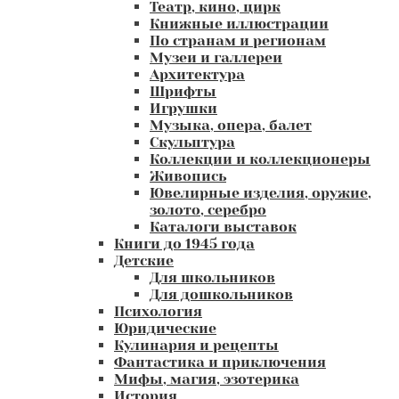
Театр, кино, цирк
Книжные иллюстрации
По странам и регионам
Музеи и галлереи
Архитектура
Шрифты
Игрушки
Музыка, опера, балет
Скульптура
Коллекции и коллекционеры
Живопись
Ювелирные изделия, оружие,
золото, серебро
Каталоги выставок
Книги до 1945 года
Детские
Для школьников
Для дошкольников
Психология
Юридические
Кулинария и рецепты
Фантастика и приключения
Мифы, магия, эзотерика
История