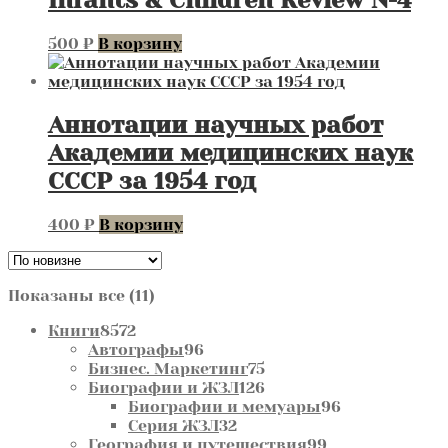
Infants & Children Review №4
500
₽
В корзину
Аннотации научных работ
Академии медицинских наук
СССР за 1954 год
400
₽
В корзину
Сортировка:
Показаны все (11)
самые
8572
Книги
8572
недавние
товара
96
Автографы
96
товаров
75
Бизнес. Маркетинг
75
товаров
126
Биографии и ЖЗЛ
126
товаров
96
Биографии и мемуары
96
32
товаров
Серия ЖЗЛ
32
товара
99
География и путешествия
99