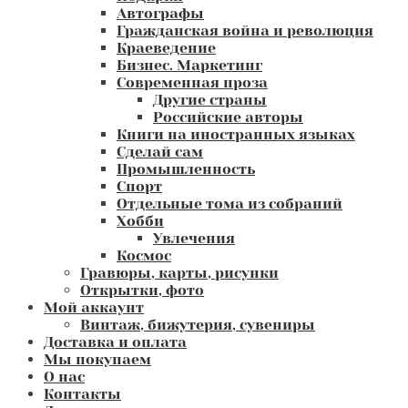
Автографы
Гражданская война и революция
Краеведение
Бизнес. Маркетинг
Современная проза
Другие страны
Российские авторы
Книги на иностранных языках
Сделай сам
Промышленность
Спорт
Отдельные тома из собраний
Хобби
Увлечения
Космос
Гравюры, карты, рисунки
Открытки, фото
Мой аккаунт
Винтаж, бижутерия, сувениры
Доставка и оплата
Мы покупаем
О нас
Контакты