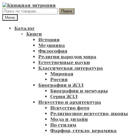
Перейти
Перейти
к
к
Искать:
Поиск
навигации
содержимому
Меню
Каталог
Книги
История
Медицина
Философия
Религии народов мира
Естественные науки
Классическая литература
Мировая
Россия
Биографии и ЖЗЛ
Биографии и мемуары
Серия ЖЗЛ
Искусство и архитектура
Искусство фото
Религиозное искусство, иконы
Мода и дизайн
По стилям
Фарфор, стекло, керамика