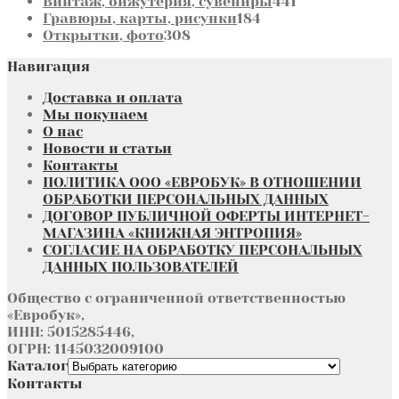
товаров
441
Винтаж, бижутерия, сувениры
441
184
товар
Гравюры, карты, рисунки
184
308
товара
Открытки, фото
308
товаров
Навигация
Доставка и оплата
Мы покупаем
О нас
Новости и статьи
Контакты
ПОЛИТИКА ООО «ЕВРОБУК» В ОТНОШЕНИИ
ОБРАБОТКИ ПЕРСОНАЛЬНЫХ ДАННЫХ
ДОГОВОР ПУБЛИЧНОЙ ОФЕРТЫ ИНТЕРНЕТ-
МАГАЗИНА «КНИЖНАЯ ЭНТРОПИЯ»
СОГЛАСИЕ НА ОБРАБОТКУ ПЕРСОНАЛЬНЫХ
ДАННЫХ ПОЛЬЗОВАТЕЛЕЙ
Общество с ограниченной ответственностью
«Евробук»,
ИНН: 5015285446,
ОГРН: 1145032009100
Каталог
Контакты