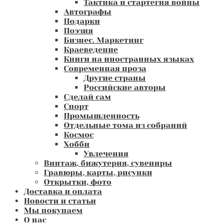
Тактика и стартегия войны
Автографы
Подарки
Поэзия
Бизнес. Маркетинг
Краеведение
Книги на иностранных языках
Современная проза
Другие страны
Российские авторы
Сделай сам
Спорт
Промышленность
Отдельные тома из собраний
Космос
Хобби
Увлечения
Винтаж, бижутерия, сувениры
Гравюры, карты, рисунки
Открытки, фото
Доставка и оплата
Новости и статьи
Мы покупаем
О нас