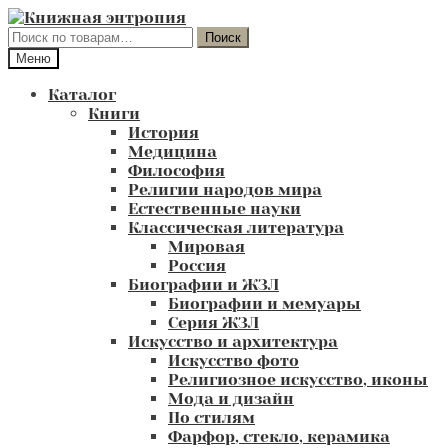
Перейти
Перейти
к
к
Искать:
Поиск
навигации
содержимому
Меню
Каталог
Книги
История
Медицина
Философия
Религии народов мира
Естественные науки
Классическая литература
Мировая
Россия
Биографии и ЖЗЛ
Биографии и мемуары
Серия ЖЗЛ
Искусство и архитектура
Искусство фото
Религиозное искусство, иконы
Мода и дизайн
По стилям
Фарфор, стекло, керамика