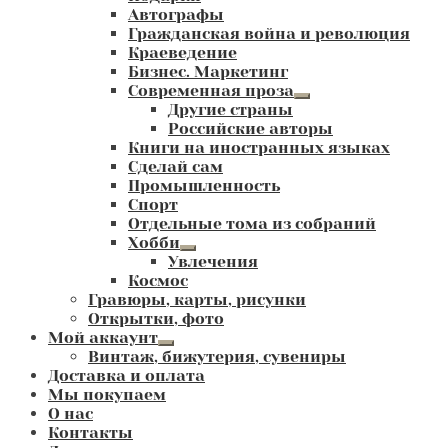
Автографы
Гражданская война и революция
Краеведение
Бизнес. Маркетинг
Современная проза
Развернутое
Другие страны
вложенное
Российские авторы
меню
Книги на иностранных языках
Сделай сам
Промышленность
Спорт
Отдельные тома из собраний
Хобби
Развернутое
Увлечения
вложенное
Космос
меню
Гравюры, карты, рисунки
Открытки, фото
Мой аккаунт
Развернутое
Винтаж, бижутерия, сувениры
вложенное
Доставка и оплата
меню
Мы покупаем
О нас
Контакты