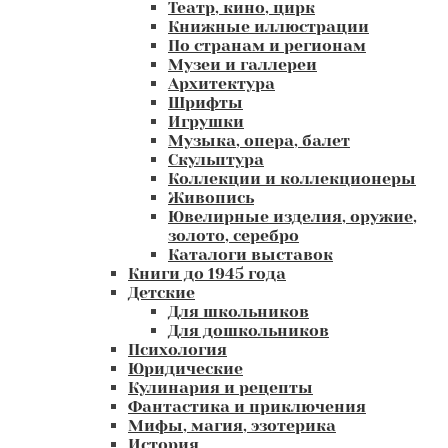
Театр, кино, цирк
Книжные иллюстрации
По странам и регионам
Музеи и галлереи
Архитектура
Шрифты
Игрушки
Музыка, опера, балет
Скульптура
Коллекции и коллекционеры
Живопись
Ювелирные изделия, оружие,
золото, серебро
Каталоги выставок
Книги до 1945 года
Детские
Для школьников
Для дошкольников
Психология
Юридические
Кулинария и рецепты
Фантастика и приключения
Мифы, магия, эзотерика
История