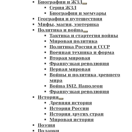
Биографии и ЖЗЛ
Развернутое
Серия ЖЗЛ
вложенное
Биографии и мемуары
меню
География и путешествия
Мифы, магия, эзотерика
Политика и война
Развернутое
Тактика и стартегия войны
вложенное
Мировая политика
меню
Политика Россия и СССР
Военная техника и форма
Вторая мировая
Французкая революция
Первая мировая
Войны и политика древнего
мира
Война 1812. Наполеон
Французкая революция
История
Развернутое
Древняя история
вложенное
История России
меню
История других стран
Мировая история
Поэзия
Подарки