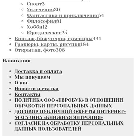
3
товаров
Спорт
3
товара
30
Увлечения
30
товаров
74
Фантастика и приключения
74
81
товара
Философия
81
12
товар
Хобби
12
товаров
25
Юридические
25
товаров
441
Винтаж, бижутерия, сувениры
441
184
товар
Гравюры, карты, рисунки
184
308
товара
Открытки, фото
308
товаров
Навигация
Доставка и оплата
Мы покупаем
О нас
Новости и статьи
Контакты
ПОЛИТИКА ООО «ЕВРОБУК» В ОТНОШЕНИИ
ОБРАБОТКИ ПЕРСОНАЛЬНЫХ ДАННЫХ
ДОГОВОР ПУБЛИЧНОЙ ОФЕРТЫ ИНТЕРНЕТ-
МАГАЗИНА «КНИЖНАЯ ЭНТРОПИЯ»
СОГЛАСИЕ НА ОБРАБОТКУ ПЕРСОНАЛЬНЫХ
ДАННЫХ ПОЛЬЗОВАТЕЛЕЙ