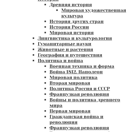
Древняя история
Мировая художественная
культура
История других стран
История России
Мировая история
Лингвистика и культурология
Гуманитарные науки
Животные и растения
География и путешествия
Политика и война
Военная техника и форма
Война 1812. Наполеон
Мировая политика
Вторая мировая
Политика Россия и СССР
Французкая революция
Войны и политика древнего
мира
Первая мировая
Гражданская война и
революция
Французкая революция