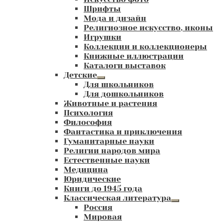
Шрифты
Мода и дизайн
Религиозное искусство, иконы
Игрушки
Коллекции и коллекционеры
Книжные иллюстрации
Каталоги выставок
Детские
Развернутое
Для школьников
вложенное
Для дошкольников
меню
Животные и растения
Психология
Философия
Фантастика и приключения
Гуманитарные науки
Религии народов мира
Естественные науки
Медицина
Юридические
Книги до 1945 года
Классическая литература
Развернутое
Россия
вложенное
Мировая
меню