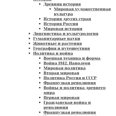
Древняя история
Мировая художественная
культура
История других стран
История России
Мировая история
Лингвистика и культурология
Гуманитарные науки
Животные и растения
География и путешествия
Политика и война
Военная техника и форма
Война 1812. Наполеон
Мировая политика
Вторая мировая
Политика Россия и СССР
Французкая революция
Войны и политика древнего
мира
Первая мировая
Гражданская война и
революция
Французкая революция