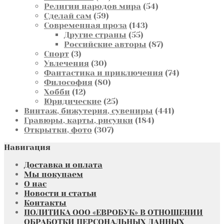
товаров
54
Религии народов мира
54
59
товара
Сделай сам
59
товаров
143
Современная проза
143
55
товара
Другие страны
55
товаров
87
Российские авторы
87
3
товаров
Спорт
3
товара
30
Увлечения
30
товаров
74
Фантастика и приключения
74
80
товара
Философия
80
12
товаров
Хобби
12
товаров
25
Юридические
25
товаров
441
Винтаж, бижутерия, сувениры
441
184
товар
Гравюры, карты, рисунки
184
307
товара
Открытки, фото
307
товаров
Навигация
Доставка и оплата
Мы покупаем
О нас
Новости и статьи
Контакты
ПОЛИТИКА ООО «ЕВРОБУК» В ОТНОШЕНИИ
ОБРАБОТКИ ПЕРСОНАЛЬНЫХ ДАННЫХ