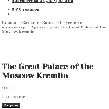
Лингвистика и культурология
0
₽
0 товаров
Главная
/
Каталог
/
Книги
/
Искусство и
архитектура
/
Архитектура
/
The Great Palace of the
Moscow Kremlin
The Great Palace of the
Moscow Kremlin
500
₽
1 в наличии
Количество
В корзину