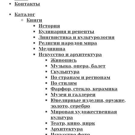
Контакты
Каталог
Книги
История
Кулинария и рецепты
Лингвистика и культурология
Религии народов мира
Медицина
Искусство и архитектура
Живопись
Музыка, опера, балет
Скульптура
По странам и регионам
По стилям
Фарфор, стекло, керамика
Музеи и галлереи
Ювелирные изделия, оружие,
золото, серебро
Мировая художественная
культура
Театр, кино, цирк
Архитектура
Искусство фото