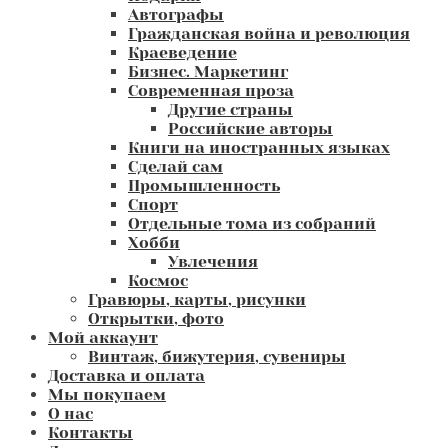
Автографы
Гражданская война и революция
Краеведение
Бизнес. Маркетинг
Современная проза
Другие страны
Российские авторы
Книги на иностранных языках
Сделай сам
Промышленность
Спорт
Отдельные тома из собраний
Хобби
Увлечения
Космос
Гравюры, карты, рисунки
Открытки, фото
Мой аккаунт
Винтаж, бижутерия, сувениры
Доставка и оплата
Мы покупаем
О нас
Контакты