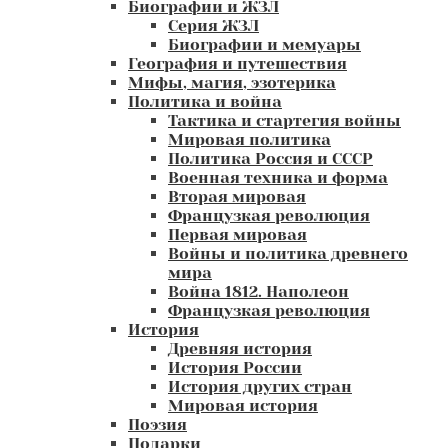
Биографии и ЖЗЛ
Серия ЖЗЛ
Биографии и мемуары
География и путешествия
Мифы, магия, эзотерика
Политика и война
Тактика и стартегия войны
Мировая политика
Политика Россия и СССР
Военная техника и форма
Вторая мировая
Французкая революция
Первая мировая
Войны и политика древнего
мира
Война 1812. Наполеон
Французкая революция
История
Древняя история
История России
История других стран
Мировая история
Поэзия
Подарки