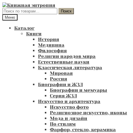
Перейти
Перейти
к
к
Искать:
Поиск
навигации
содержимому
Меню
Каталог
Книги
История
Медицина
Философия
Религии народов мира
Естественные науки
Классическая литература
Мировая
Россия
Биографии и ЖЗЛ
Биографии и мемуары
Серия ЖЗЛ
Искусство и архитектура
Искусство фото
Религиозное искусство, иконы
Мода и дизайн
По стилям
Фарфор, стекло, керамика