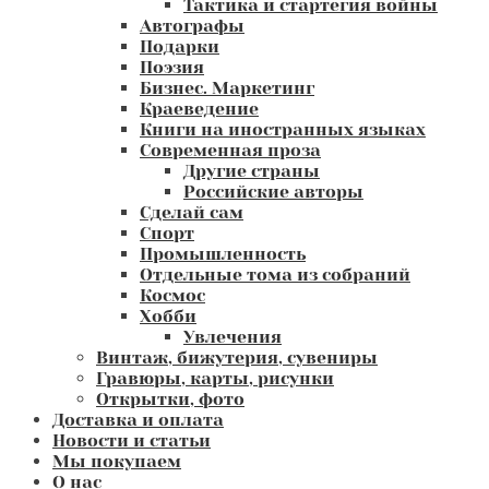
Тактика и стартегия войны
Автографы
Подарки
Поэзия
Бизнес. Маркетинг
Краеведение
Книги на иностранных языках
Современная проза
Другие страны
Российские авторы
Сделай сам
Спорт
Промышленность
Отдельные тома из собраний
Космос
Хобби
Увлечения
Винтаж, бижутерия, сувениры
Гравюры, карты, рисунки
Открытки, фото
Доставка и оплата
Новости и статьи
Мы покупаем
О нас