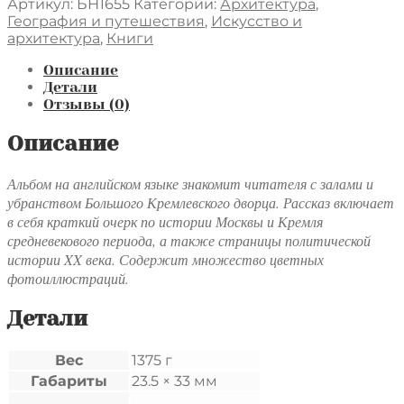
товара
Артикул:
БН1655
Категории:
Архитектура
,
The
География и путешествия
,
Искусство и
Great
архитектура
,
Книги
Palace
of
Описание
the
Детали
Moscow
Отзывы (0)
Kremlin
Описание
Альбом на английском языке знакомит читателя с залами и
убранством Большого Кремлевского дворца. Рассказ включает
в себя краткий очерк по истории Москвы и Кремля
средневекового периода, а также страницы политической
истории XX века. Содержит множество цветных
фотоиллюстраций.
Детали
Вес
1375 г
Габариты
23.5 × 33 мм