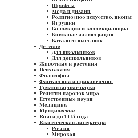
Шрифты
Мода и дизайн
Религиозное искусство, иконы
Игрушки
Коллекции и коллекционеры
Книжные иллюстрации
Каталоги выставок
Детские
Для школьников
Для дошкольников
Животные и растения
Психология
Философия
Фантастика и приключения
Гуманитарные науки
Религии народов мира
Естественные науки
Медицина
Юридические
Книги до 1945 года
Классическая литература
Россия
Мировая