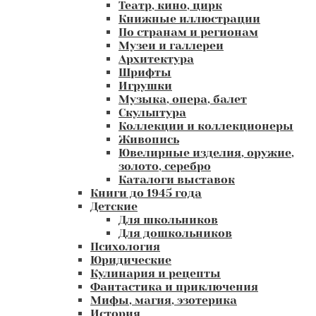
Театр, кино, цирк
Книжные иллюстрации
По странам и регионам
Музеи и галлереи
Архитектура
Шрифты
Игрушки
Музыка, опера, балет
Скульптура
Коллекции и коллекционеры
Живопись
Ювелирные изделия, оружие,
золото, серебро
Каталоги выставок
Книги до 1945 года
Детские
Для школьников
Для дошкольников
Психология
Юридические
Кулинария и рецепты
Фантастика и приключения
Мифы, магия, эзотерика
История