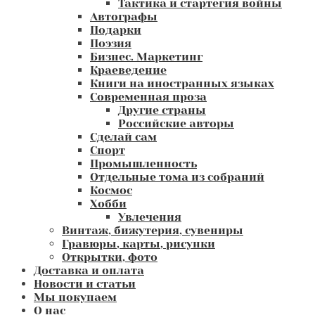
Тактика и стартегия войны
Автографы
Подарки
Поэзия
Бизнес. Маркетинг
Краеведение
Книги на иностранных языках
Современная проза
Другие страны
Российские авторы
Сделай сам
Спорт
Промышленность
Отдельные тома из собраний
Космос
Хобби
Увлечения
Винтаж, бижутерия, сувениры
Гравюры, карты, рисунки
Открытки, фото
Доставка и оплата
Новости и статьи
Мы покупаем
О нас