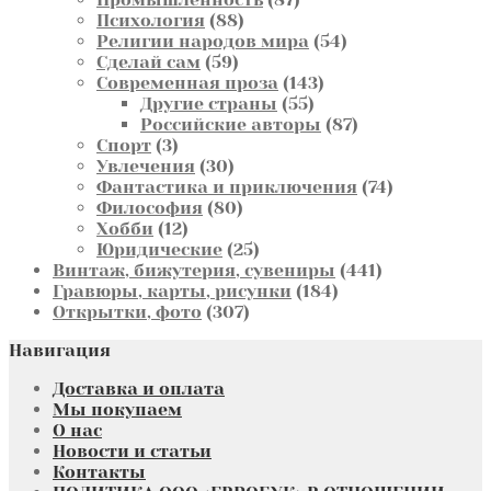
88
товаров
Психология
88
товаров
54
Религии народов мира
54
59
товара
Сделай сам
59
товаров
143
Современная проза
143
55
товара
Другие страны
55
товаров
87
Российские авторы
87
3
товаров
Спорт
3
товара
30
Увлечения
30
товаров
74
Фантастика и приключения
74
80
товара
Философия
80
12
товаров
Хобби
12
товаров
25
Юридические
25
товаров
441
Винтаж, бижутерия, сувениры
441
184
товар
Гравюры, карты, рисунки
184
307
товара
Открытки, фото
307
товаров
Навигация
Доставка и оплата
Мы покупаем
О нас
Новости и статьи
Контакты