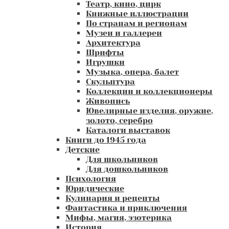
Театр, кино, цирк
Книжные иллюстрации
По странам и регионам
Музеи и галлереи
Архитектура
Шрифты
Игрушки
Музыка, опера, балет
Скульптура
Коллекции и коллекционеры
Живопись
Ювелирные изделия, оружие,
золото, серебро
Каталоги выставок
Книги до 1945 года
Детские
Для школьников
Для дошкольников
Психология
Юридические
Кулинария и рецепты
Фантастика и приключения
Мифы, магия, эзотерика
История