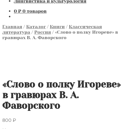
Лингвистика и культурология
0
₽
0 товаров
Главная
/
Каталог
/
Книги
/
Классическая
литература
/
Россия
/
«Слово о полку Игореве» в
гравюрах В. А. Фаворского
«Слово о полку Игореве»
в гравюрах В. А.
Фаворского
800
₽