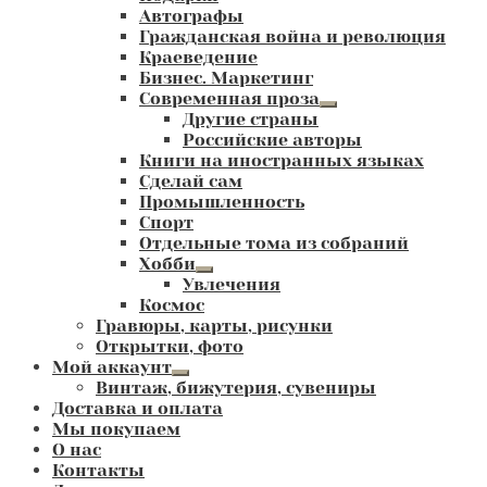
Автографы
Гражданская война и революция
Краеведение
Бизнес. Маркетинг
Современная проза
Развернутое
Другие страны
вложенное
Российские авторы
меню
Книги на иностранных языках
Сделай сам
Промышленность
Спорт
Отдельные тома из собраний
Хобби
Развернутое
Увлечения
вложенное
Космос
меню
Гравюры, карты, рисунки
Открытки, фото
Мой аккаунт
Развернутое
Винтаж, бижутерия, сувениры
вложенное
Доставка и оплата
меню
Мы покупаем
О нас
Контакты