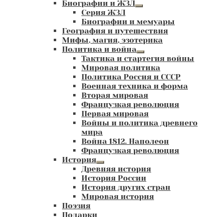
Биографии и ЖЗЛ
Развернутое
Серия ЖЗЛ
вложенное
Биографии и мемуары
меню
География и путешествия
Мифы, магия, эзотерика
Политика и война
Развернутое
Тактика и стартегия войны
вложенное
Мировая политика
меню
Политика Россия и СССР
Военная техника и форма
Вторая мировая
Французкая революция
Первая мировая
Войны и политика древнего
мира
Война 1812. Наполеон
Французкая революция
История
Развернутое
Древняя история
вложенное
История России
меню
История других стран
Мировая история
Поэзия
Подарки