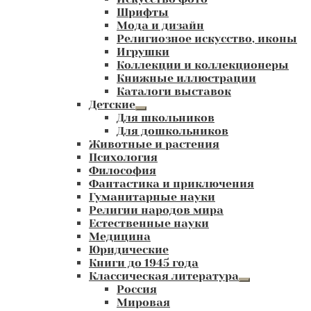
Шрифты
Мода и дизайн
Религиозное искусство, иконы
Игрушки
Коллекции и коллекционеры
Книжные иллюстрации
Каталоги выставок
Детские
Развернутое
Для школьников
вложенное
Для дошкольников
меню
Животные и растения
Психология
Философия
Фантастика и приключения
Гуманитарные науки
Религии народов мира
Естественные науки
Медицина
Юридические
Книги до 1945 года
Классическая литература
Развернутое
Россия
вложенное
Мировая
меню