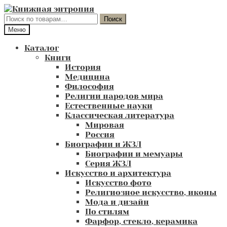
Перейти
Перейти
к
к
Искать:
Поиск
навигации
содержимому
Меню
Каталог
Книги
История
Медицина
Философия
Религии народов мира
Естественные науки
Классическая литература
Мировая
Россия
Биографии и ЖЗЛ
Биографии и мемуары
Серия ЖЗЛ
Искусство и архитектура
Искусство фото
Религиозное искусство, иконы
Мода и дизайн
По стилям
Фарфор, стекло, керамика