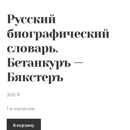
Контакты
Русский
Лингвистика и культурология
биографический
словарь.
Бетанкуръ —
Бякстеръ
300
₽
1 в наличии
Количество
В корзину
товара