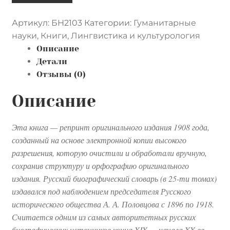
Русский
Артикул:
БН2103
Категории:
Гуманитарные
биографический
науки
,
Книги
,
Лингвистика и культурология
словарь.
Описание
Бетанкуръ
Детали
-
Отзывы (0)
Бякстеръ
Описание
Эта книга — репринт оригинального издания 1908 года,
созданный на основе электронной копии высокого
разрешения, которую очистили и обработали вручную,
сохранив структуру и орфографию оригинального
издания. Русский биографический словарь (в 25-ти томах)
издавался под наблюдением председателя Русского
исторического общества А. А. Половцова с 1896 по 1918.
Считается одним из самых авторитетных русских
биографических источников конца XIX — начала XX вв.