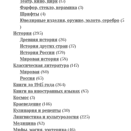
товаров
17
Театр, кино, цирк
17
товаров
3
Фарфор, стекло, керамика
3
4
товара
Шрифты
4
товара
Ювелирные изделия, оружие, золото, серебро
5
5
товаров
295
История
295
товаров
26
Древняя история
26
товаров
37
История других стран
37
179
товаров
История России
179
товаров
58
Мировая история
58
товаров
147
Классическая литература
147
80
товаров
Мировая
80
67
товаров
Россия
67
товаров
264
Книги до 1945 года
264
товара
87
Книги на иностранных языках
87
3
товаров
Космос
3
товара
146
Краеведение
146
товаров
30
Кулинария и рецепты
30
товаров
225
Лингвистика и культурология
225
82
товаров
Медицина
82
товара
46
Мифы, магия, эзотерика
46