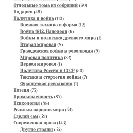
товаров
60
Отдельные тома из собраний
60
49
товаров
Подарки
49
товаров
113
Политика и война
113
товаров
12
Военная техника и форма
12
6
товаров
Война 1812. Наполеон
6
товаров
1
Войны и политика древнего мира
1
8
товар
Вторая мировая
8
товаров
9
Гражданская война и революция
9
22
товаров
Мировая политика
22
1
товара
Первая мировая
1
товар
50
Политика Россия и СССР
50
товаров
7
Тактика и стартегия войны
7
1
товаров
Французкая революция
1
75
товар
Поэзия
75
товаров
87
Промышленность
87
88
товаров
Психология
88
товаров
54
Религии народов мира
54
59
товара
Сделай сам
59
товаров
143
Современная проза
143
55
товара
Другие страны
55