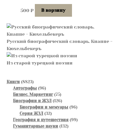
500
₽
В корзину
Русский биографический словарь. Кнаппе -
Кюхельбекеръ
Из старой турецкой поэзии
8823
Книги
8823
товара
96
Автографы
96
товаров
75
Бизнес. Маркетинг
75
товаров
126
Биографии и ЖЗЛ
126
товаров
96
Биографии и мемуары
96
32
товаров
Серия ЖЗЛ
32
товара
99
География и путешествия
99
132
товаров
Гуманитарные науки
132