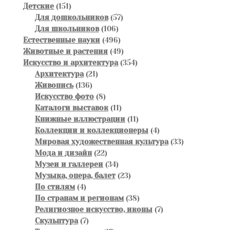
151
товара
Детские
151
товар
57
Для дошкольников
57
106
товаров
Для школьников
106
товаров
496
Естественные науки
496
товаров
49
Животные и растения
49
товаров
354
Искусство и архитектура
354
21
товара
Архитектура
21
136
товар
Живопись
136
товаров
8
Искусство фото
8
товаров
11
Каталоги выставок
11
товаров
11
Книжные иллюстрации
11
товаров
4
Коллекции и коллекционеры
4
товара
33
Мировая художественная культура
33
22
товара
Мода и дизайн
22
товара
34
Музеи и галлереи
34
товара
23
Музыка, опера, балет
23
4
товара
По стилям
4
товара
38
По странам и регионам
38
товаров
7
Религиозное искусство, иконы
7
7
товаров
Скульптура
7