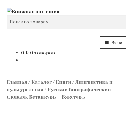
Поиск
Перейти
Перейти
к
к
Искать:
навигации
содержимому
Меню
0
₽
0 товаров
Каталог
Мой аккаунт
Главная
/
Каталог
/
Книги
/
Лингвистика и
Доставка и оплата
культурология
/
Русский биографический
словарь. Бетанкуръ — Бякстеръ
Мы покупаем
О нас